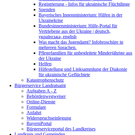
Registrierung - Infos für ukrainische Flüchtlinge
Spenden
Bayerisches Innenministerium: Hilfen in der
Ukrainekrise
Bundesinnenministerium: Hilfe-Portal für
Vertriebene aus der Ukraine | deutsch,
українська, english
Was macht das Jugendamt? Infobroschüre in
mehreren Sprachen.
Pflegefamilien für unbegleitete Minderjährige aus
der Ukraine
Helfen
Hilfestellung und Linksammlung der Diakonie
für ukrainische Geflüchtete
Katastrophenschutz
Bürgerservice Landratsamt
Aufgaben A - Z
Behördenwegweiser
Online-Dienste
Formulare
Anfahrt
Widerspruchseinlegung
BayernPortal
Bürgerserviceportal des Landkreises
Landkreis und Gemeinden