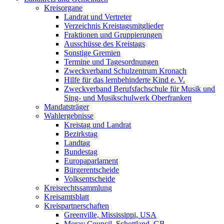
Kreisorgane
Landrat und Vertreter
Verzeichnis Kreistagsmitglieder
Fraktionen und Gruppierungen
Ausschüsse des Kreistags
Sonstige Gremien
Termine und Tagesordnungen
Zweckverband Schulzentrum Kronach
Hilfe für das lernbehinderte Kind e. V.
Zweckverband Berufsfachschule für Musik und
Sing- und Musikschulwerk Oberfranken
Mandatsträger
Wahlergebnisse
Kreistag und Landrat
Bezirkstag
Landtag
Bundestag
Europaparlament
Bürgerentscheide
Volksentscheide
Kreisrechtssammlung
Kreisamtsblatt
Kreispartnerschaften
Greenville, Mississippi, USA
Moray Council, Schottland, GB