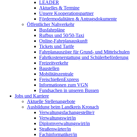
LEADER
Aktuelles & Termine
Unsere Kooperationspartner
Fördermodalitäten & Antragsdokumente
Öffentlicher Nahverkehr
Busfahrpläne
Rufbus und 50/50-Taxi
Online-Fahrplanauskunft
Tickets und Tarife
Fahrplanauszüge für Grund- und Mittelschulen
Fahrtkostenerstattung und Schülerbeförderung
Freizeitverkehr
Baustellen
Mobilitätszentrale
FreischießenExpress
Informationen zum VGN
Fundsachen in unseren Bussen
Jobs und Karriere
Aktuelle Stellenangebote
Ausbildung beim Landkreis Kronach
Verwaltungsfachangestellte/r
Verwaltungswirt/in
Diplomverwaltungswirt/in
Straßenwärter/in
Fachinformatiker/in