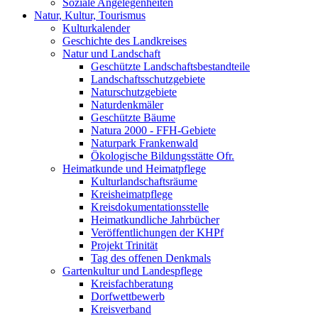
Soziale Angelegenheiten
Natur, Kultur, Tourismus
Kulturkalender
Geschichte des Landkreises
Natur und Landschaft
Geschützte Landschaftsbestandteile
Landschaftsschutzgebiete
Naturschutzgebiete
Naturdenkmäler
Geschützte Bäume
Natura 2000 - FFH-Gebiete
Naturpark Frankenwald
Ökologische Bildungsstätte Ofr.
Heimatkunde und Heimatpflege
Kulturlandschaftsräume
Kreisheimatpflege
Kreisdokumentationsstelle
Heimatkundliche Jahrbücher
Veröffentlichungen der KHPf
Projekt Trinität
Tag des offenen Denkmals
Gartenkultur und Landespflege
Kreisfachberatung
Dorfwettbewerb
Kreisverband