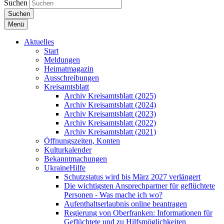
Suchen
Suchen
Menü
Aktuelles
Start
Meldungen
Heimatmagazin
Ausschreibungen
Kreisamtsblatt
Archiv Kreisamtsblatt (2025)
Archiv Kreisamtsblatt (2024)
Archiv Kreisamtsblatt (2023)
Archiv Kreisamtsblatt (2022)
Archiv Kreisamtsblatt (2021)
Öffnungszeiten, Konten
Kulturkalender
Bekanntmachungen
UkraineHilfe
Schutzstatus wird bis März 2027 verlängert
Die wichtigsten Ansprechpartner für geflüchtete
Personen - Was mache ich wo?
Aufenthaltserlaubnis online beantragen
Regierung von Oberfranken: Informationen für
Geflüchtete und zu Hilfsmöglichkeiten