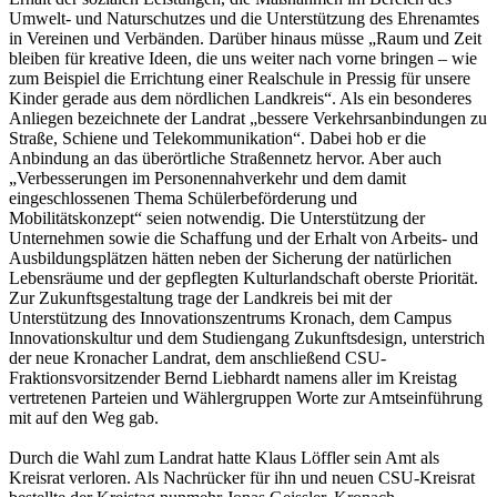
Umwelt- und Naturschutzes und die Unterstützung des Ehrenamtes
in Vereinen und Verbänden. Darüber hinaus müsse „Raum und Zeit
bleiben für kreative Ideen, die uns weiter nach vorne bringen – wie
zum Beispiel die Errichtung einer Realschule in Pressig für unsere
Kinder gerade aus dem nördlichen Landkreis“. Als ein besonderes
Anliegen bezeichnete der Landrat „bessere Verkehrsanbindungen zu
Straße, Schiene und Telekommunikation“. Dabei hob er die
Anbindung an das überörtliche Straßennetz hervor. Aber auch
„Verbesserungen im Personennahverkehr und dem damit
eingeschlossenen Thema Schülerbeförderung und
Mobilitätskonzept“ seien notwendig. Die Unterstützung der
Unternehmen sowie die Schaffung und der Erhalt von Arbeits- und
Ausbildungsplätzen hätten neben der Sicherung der natürlichen
Lebensräume und der gepflegten Kulturlandschaft oberste Priorität.
Zur Zukunftsgestaltung trage der Landkreis bei mit der
Unterstützung des Innovationszentrums Kronach, dem Campus
Innovationskultur und dem Studiengang Zukunftsdesign, unterstrich
der neue Kronacher Landrat, dem anschließend CSU-
Fraktionsvorsitzender Bernd Liebhardt namens aller im Kreistag
vertretenen Parteien und Wählergruppen Worte zur Amtseinführung
mit auf den Weg gab.
Durch die Wahl zum Landrat hatte Klaus Löffler sein Amt als
Kreisrat verloren. Als Nachrücker für ihn und neuen CSU-Kreisrat