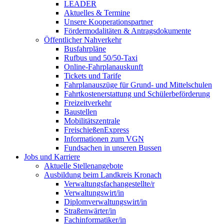
LEADER
Aktuelles & Termine
Unsere Kooperationspartner
Fördermodalitäten & Antragsdokumente
Öffentlicher Nahverkehr
Busfahrpläne
Rufbus und 50/50-Taxi
Online-Fahrplanauskunft
Tickets und Tarife
Fahrplanauszüge für Grund- und Mittelschulen
Fahrtkostenerstattung und Schülerbeförderung
Freizeitverkehr
Baustellen
Mobilitätszentrale
FreischießenExpress
Informationen zum VGN
Fundsachen in unseren Bussen
Jobs und Karriere
Aktuelle Stellenangebote
Ausbildung beim Landkreis Kronach
Verwaltungsfachangestellte/r
Verwaltungswirt/in
Diplomverwaltungswirt/in
Straßenwärter/in
Fachinformatiker/in