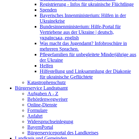
Registrierung - Infos für ukrainische Flüchtlinge
Spenden
Bayerisches Innenministerium: Hilfen in der
Ukrainekrise
Bundesinnenministerium: Hilfe-Portal für
Vertriebene aus der Ukraine | deutsch,
українська, english
Was macht das Jugendamt? Infobroschüre in
mehreren Sprachen.
Pflegefamilien für unbegleitete Minderjährige aus
der Ukraine
Helfen
Hilfestellung und Linksammlung der Diakonie
für ukrainische Geflüchtete
Katastrophenschutz
Bürgerservice Landratsamt
Aufgaben A - Z
Behördenwegweiser
Online-Dienste
Formulare
Anfahrt
Widerspruchseinlegung
BayernPortal
Bürgerserviceportal des Landkreises
Landkreis und Gemeinden