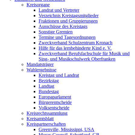
Kreisorgane
Landrat und Vertreter
Verzeichnis Kreistagsmitglieder
Fraktionen und Gruppierungen
Ausschüsse des Kreistags
Sonstige Gremien
Termine und Tagesordnungen
Zweckverband Schulzentrum Kronach
Hilfe für das lernbehinderte Kind e. V.
Zweckverband Berufsfachschule für Musik und
Sing- und Musikschulwerk Oberfranken
Mandatsträger
Wahlergebnisse
Kreistag und Landrat
Bezirkstag
Landtag
Bundestag
Europaparlament
Bürgerentscheide
Volksentscheide
Kreisrechtssammlung
Kreisamtsblatt
Kreispartnerschaften
Greenville, Mississippi, USA
Moray Council, Schottland, GB