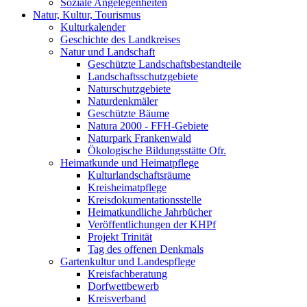
Soziale Angelegenheiten
Natur, Kultur, Tourismus
Kulturkalender
Geschichte des Landkreises
Natur und Landschaft
Geschützte Landschaftsbestandteile
Landschaftsschutzgebiete
Naturschutzgebiete
Naturdenkmäler
Geschützte Bäume
Natura 2000 - FFH-Gebiete
Naturpark Frankenwald
Ökologische Bildungsstätte Ofr.
Heimatkunde und Heimatpflege
Kulturlandschaftsräume
Kreisheimatpflege
Kreisdokumentationsstelle
Heimatkundliche Jahrbücher
Veröffentlichungen der KHPf
Projekt Trinität
Tag des offenen Denkmals
Gartenkultur und Landespflege
Kreisfachberatung
Dorfwettbewerb
Kreisverband