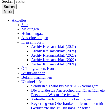
Suchen
Suchen
Menü
Aktuelles
Start
Meldungen
Heimatmagazin
Ausschreibungen
Kreisamtsblatt
Archiv Kreisamtsblatt (2025)
Archiv Kreisamtsblatt (2024)
Archiv Kreisamtsblatt (2023)
Archiv Kreisamtsblatt (2022)
Archiv Kreisamtsblatt (2021)
Öffnungszeiten, Konten
Kulturkalender
Bekanntmachungen
UkraineHilfe
Schutzstatus wird bis März 2027 verlängert
Die wichtigsten Ansprechpartner für geflüchtete
Personen - Was mache ich wo?
Aufenthaltserlaubnis online beantragen
Regierung von Oberfranken: Informationen für
Geflüchtete und zu Hilfsmöglichkeiten