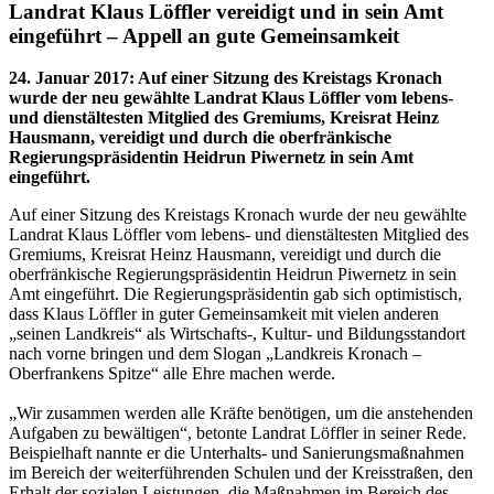
Landrat Klaus Löffler vereidigt und in sein Amt
eingeführt – Appell an gute Gemeinsamkeit
24. Januar 2017
:
Auf einer Sitzung des Kreistags Kronach
wurde der neu gewählte Landrat Klaus Löffler vom lebens-
und dienstältesten Mitglied des Gremiums, Kreisrat Heinz
Hausmann, vereidigt und durch die oberfränkische
Regierungspräsidentin Heidrun Piwernetz in sein Amt
eingeführt.
Auf einer Sitzung des Kreistags Kronach wurde der neu gewählte
Landrat Klaus Löffler vom lebens- und dienstältesten Mitglied des
Gremiums, Kreisrat Heinz Hausmann, vereidigt und durch die
oberfränkische Regierungspräsidentin Heidrun Piwernetz in sein
Amt eingeführt. Die Regierungspräsidentin gab sich optimistisch,
dass Klaus Löffler in guter Gemeinsamkeit mit vielen anderen
„seinen Landkreis“ als Wirtschafts-, Kultur- und Bildungsstandort
nach vorne bringen und dem Slogan „Landkreis Kronach –
Oberfrankens Spitze“ alle Ehre machen werde.
„Wir zusammen werden alle Kräfte benötigen, um die anstehenden
Aufgaben zu bewältigen“, betonte Landrat Löffler in seiner Rede.
Beispielhaft nannte er die Unterhalts- und Sanierungsmaßnahmen
im Bereich der weiterführenden Schulen und der Kreisstraßen, den
Erhalt der sozialen Leistungen, die Maßnahmen im Bereich des