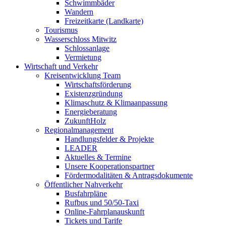
Schwimmbäder
Wandern
Freizeitkarte (Landkarte)
Tourismus
Wasserschloss Mitwitz
Schlossanlage
Vermietung
Wirtschaft und Verkehr
Kreisentwicklung Team
Wirtschaftsförderung
Existenzgründung
Klimaschutz & Klimaanpassung
Energieberatung
ZukunftHolz
Regionalmanagement
Handlungsfelder & Projekte
LEADER
Aktuelles & Termine
Unsere Kooperationspartner
Fördermodalitäten & Antragsdokumente
Öffentlicher Nahverkehr
Busfahrpläne
Rufbus und 50/50-Taxi
Online-Fahrplanauskunft
Tickets und Tarife