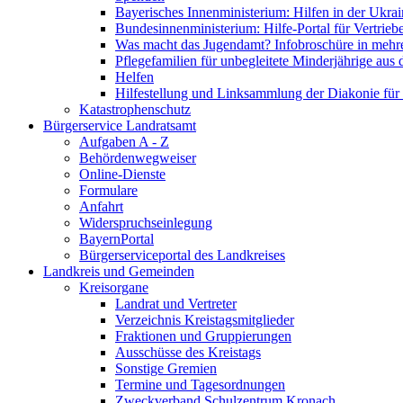
Bayerisches Innenministerium: Hilfen in der Ukrai
Bundesinnenministerium: Hilfe-Portal für Vertrieb
Was macht das Jugendamt? Infobroschüre in mehr
Pflegefamilien für unbegleitete Minderjährige aus 
Helfen
Hilfestellung und Linksammlung der Diakonie für 
Katastrophenschutz
Bürgerservice Landratsamt
Aufgaben A - Z
Behördenwegweiser
Online-Dienste
Formulare
Anfahrt
Widerspruchseinlegung
BayernPortal
Bürgerserviceportal des Landkreises
Landkreis und Gemeinden
Kreisorgane
Landrat und Vertreter
Verzeichnis Kreistagsmitglieder
Fraktionen und Gruppierungen
Ausschüsse des Kreistags
Sonstige Gremien
Termine und Tagesordnungen
Zweckverband Schulzentrum Kronach