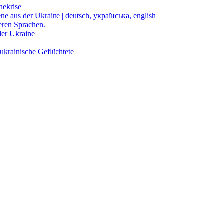
nekrise
ene aus der Ukraine | deutsch, українська, english
eren Sprachen.
der Ukraine
ukrainische Geflüchtete