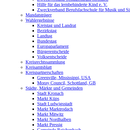
Hilfe für das lernbehinderte Kind e. V.
Zweckverband Berufsfachschule für Musik und S
Mandatsträger
Wahlergebnisse
Kreistag und Landrat
Bezirkstag
Landtag
Bundestag
Europaparlament
Bürgerentscheide
Volksentscheide
Kreisrechtssammlung
Kreisamtsblatt
Kreispartnerschaften
Greenville, Mississippi, USA
Moray Council, Schottland, GB
Städte, Märkte und Gemeinden
Stadt Kronach
Markt Küps
Stadt Ludwigsstadt
Markt Marktrodach
Markt Mitwitz
Markt Nordhalben
Markt Pressig
Gemeinde Reichenbach