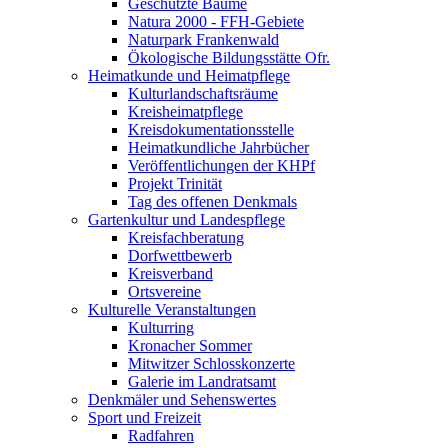
Geschützte Bäume
Natura 2000 - FFH-Gebiete
Naturpark Frankenwald
Ökologische Bildungsstätte Ofr.
Heimatkunde und Heimatpflege
Kulturlandschaftsräume
Kreisheimatpflege
Kreisdokumentationsstelle
Heimatkundliche Jahrbücher
Veröffentlichungen der KHPf
Projekt Trinität
Tag des offenen Denkmals
Gartenkultur und Landespflege
Kreisfachberatung
Dorfwettbewerb
Kreisverband
Ortsvereine
Kulturelle Veranstaltungen
Kulturring
Kronacher Sommer
Mitwitzer Schlosskonzerte
Galerie im Landratsamt
Denkmäler und Sehenswertes
Sport und Freizeit
Radfahren