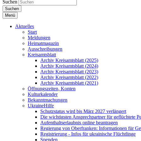
Suchen
Suchen
Menü
Aktuelles
Start
Meldungen
Heimatmagazin
Ausschreibungen
Kreisamtsblatt
Archiv Kreisamtsblatt (2025)
Archiv Kreisamtsblatt (2024)
Archiv Kreisamtsblatt (2023)
Archiv Kreisamtsblatt (2022)
Archiv Kreisamtsblatt (2021)
Öffnungszeiten, Konten
Kulturkalender
Bekanntmachungen
UkraineHilfe
Schutzstatus wird bis März 2027 verlängert
Die wichtigsten Ansprechpartner für geflüchtete 
Aufenthaltserlaubnis online beantragen
Regierung von Oberfranken: Informationen für Gef
Registrierung - Infos für ukrainische Flüchtlinge
Spenden