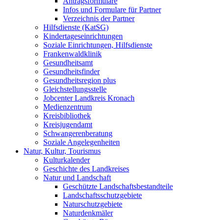
Antragsformulare
Infos und Formulare für Partner
Verzeichnis der Partner
Hilfsdienste (KatSG)
Kindertageseinrichtungen
Soziale Einrichtungen, Hilfsdienste
Frankenwaldklinik
Gesundheitsamt
Gesundheitsfinder
Gesundheitsregion plus
Gleichstellungsstelle
Jobcenter Landkreis Kronach
Medienzentrum
Kreisbibliothek
Kreisjugendamt
Schwangerenberatung
Soziale Angelegenheiten
Natur, Kultur, Tourismus
Kulturkalender
Geschichte des Landkreises
Natur und Landschaft
Geschützte Landschaftsbestandteile
Landschaftsschutzgebiete
Naturschutzgebiete
Naturdenkmäler