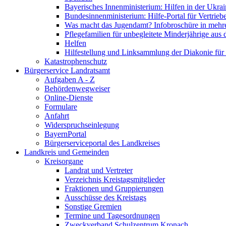
Bayerisches Innenministerium: Hilfen in der Ukrai
Bundesinnenministerium: Hilfe-Portal für Vertrieb
Was macht das Jugendamt? Infobroschüre in mehr
Pflegefamilien für unbegleitete Minderjährige aus 
Helfen
Hilfestellung und Linksammlung der Diakonie für 
Katastrophenschutz
Bürgerservice Landratsamt
Aufgaben A - Z
Behördenwegweiser
Online-Dienste
Formulare
Anfahrt
Widerspruchseinlegung
BayernPortal
Bürgerserviceportal des Landkreises
Landkreis und Gemeinden
Kreisorgane
Landrat und Vertreter
Verzeichnis Kreistagsmitglieder
Fraktionen und Gruppierungen
Ausschüsse des Kreistags
Sonstige Gremien
Termine und Tagesordnungen
Zweckverband Schulzentrum Kronach