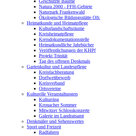
Geschützte Bäume
Natura 2000 - FFH-Gebiete
Naturpark Frankenwald
Ökologische Bildungsstätte Ofr.
Heimatkunde und Heimatpflege
Kulturlandschaftsräume
Kreisheimatpflege
Kreisdokumentationsstelle
Heimatkundliche Jahrbücher
Veröffentlichungen der KHPf
Projekt Trinität
Tag des offenen Denkmals
Gartenkultur und Landespflege
Kreisfachberatung
Dorfwettbewerb
Kreisverband
Ortsvereine
Kulturelle Veranstaltungen
Kulturring
Kronacher Sommer
Mitwitzer Schlosskonzerte
Galerie im Landratsamt
Denkmäler und Sehenswertes
Sport und Freizeit
Radfahren