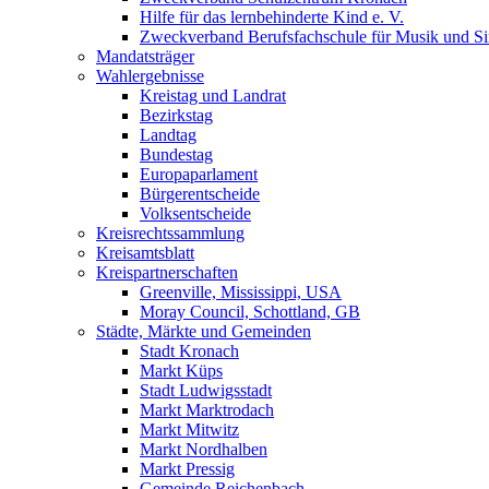
Hilfe für das lernbehinderte Kind e. V.
Zweckverband Berufsfachschule für Musik und S
Mandatsträger
Wahlergebnisse
Kreistag und Landrat
Bezirkstag
Landtag
Bundestag
Europaparlament
Bürgerentscheide
Volksentscheide
Kreisrechtssammlung
Kreisamtsblatt
Kreispartnerschaften
Greenville, Mississippi, USA
Moray Council, Schottland, GB
Städte, Märkte und Gemeinden
Stadt Kronach
Markt Küps
Stadt Ludwigsstadt
Markt Marktrodach
Markt Mitwitz
Markt Nordhalben
Markt Pressig
Gemeinde Reichenbach