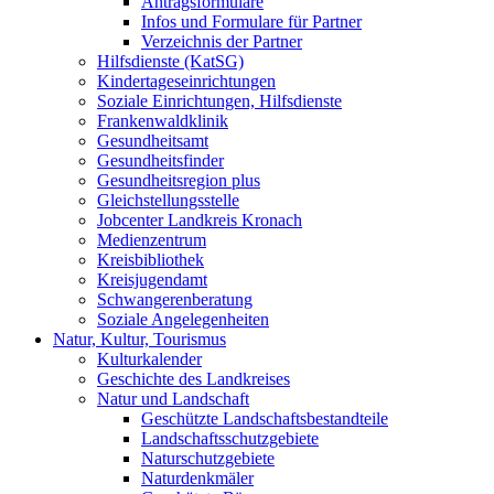
Antragsformulare
Infos und Formulare für Partner
Verzeichnis der Partner
Hilfsdienste (KatSG)
Kindertageseinrichtungen
Soziale Einrichtungen, Hilfsdienste
Frankenwaldklinik
Gesundheitsamt
Gesundheitsfinder
Gesundheitsregion plus
Gleichstellungsstelle
Jobcenter Landkreis Kronach
Medienzentrum
Kreisbibliothek
Kreisjugendamt
Schwangerenberatung
Soziale Angelegenheiten
Natur, Kultur, Tourismus
Kulturkalender
Geschichte des Landkreises
Natur und Landschaft
Geschützte Landschaftsbestandteile
Landschaftsschutzgebiete
Naturschutzgebiete
Naturdenkmäler