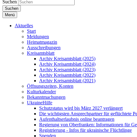
Suchen
Suchen
Menü
Aktuelles
Start
Meldungen
Heimatmagazin
Ausschreibungen
Kreisamtsblatt
Archiv Kreisamtsblatt (2025)
Archiv Kreisamtsblatt (2024)
Archiv Kreisamtsblatt (2023)
Archiv Kreisamtsblatt (2022)
Archiv Kreisamtsblatt (2021)
Öffnungszeiten, Konten
Kulturkalender
Bekanntmachungen
UkraineHilfe
Schutzstatus wird bis März 2027 verlängert
Die wichtigsten Ansprechpartner für geflüchtete 
Aufenthaltserlaubnis online beantragen
Regierung von Oberfranken: Informationen für Gef
Registrierung - Infos für ukrainische Flüchtlinge
Spenden