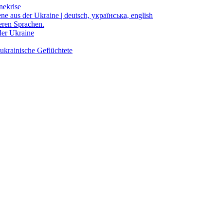
nekrise
ene aus der Ukraine | deutsch, українська, english
eren Sprachen.
der Ukraine
ukrainische Geflüchtete