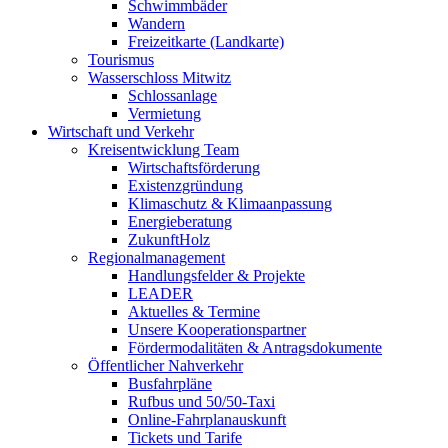
Schwimmbäder
Wandern
Freizeitkarte (Landkarte)
Tourismus
Wasserschloss Mitwitz
Schlossanlage
Vermietung
Wirtschaft und Verkehr
Kreisentwicklung Team
Wirtschaftsförderung
Existenzgründung
Klimaschutz & Klimaanpassung
Energieberatung
ZukunftHolz
Regionalmanagement
Handlungsfelder & Projekte
LEADER
Aktuelles & Termine
Unsere Kooperationspartner
Fördermodalitäten & Antragsdokumente
Öffentlicher Nahverkehr
Busfahrpläne
Rufbus und 50/50-Taxi
Online-Fahrplanauskunft
Tickets und Tarife