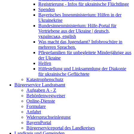
Registrierung - Infos für ukrainische Flüchtlinge
Spenden
Bayerisches Innenministerium: Hilfen in der
Ukrainekrise
Bundesinnenministerium: Hilfe-Portal für
Vertriebene aus der Ukraine | deutsch,
українська, english
Was macht das Jugendamt? Infobroschüre in
mehreren Sprachen.
Pflegefamilien für unbegleitete Minderjährige aus
der Ukraine
Helfen
Hilfestellung und Linksammlung der Diakonie
für ukrainische Geflüchtete
Katastrophenschutz
Bürgerservice Landratsamt
Aufgaben A - Z
Behördenwegweiser
Online-Dienste
Formulare
Anfahrt
Widerspruchseinlegung
BayernPortal
Bürgerserviceportal des Landkreises
Landkreis und Gemeinden