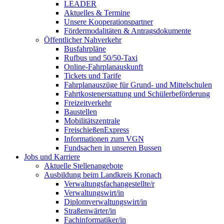
LEADER
Aktuelles & Termine
Unsere Kooperationspartner
Fördermodalitäten & Antragsdokumente
Öffentlicher Nahverkehr
Busfahrpläne
Rufbus und 50/50-Taxi
Online-Fahrplanauskunft
Tickets und Tarife
Fahrplanauszüge für Grund- und Mittelschulen
Fahrtkostenerstattung und Schülerbeförderung
Freizeitverkehr
Baustellen
Mobilitätszentrale
FreischießenExpress
Informationen zum VGN
Fundsachen in unseren Bussen
Jobs und Karriere
Aktuelle Stellenangebote
Ausbildung beim Landkreis Kronach
Verwaltungsfachangestellte/r
Verwaltungswirt/in
Diplomverwaltungswirt/in
Straßenwärter/in
Fachinformatiker/in