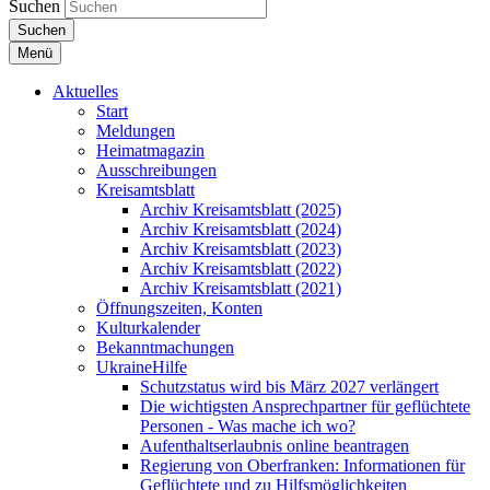
Suchen
Suchen
Menü
Aktuelles
Start
Meldungen
Heimatmagazin
Ausschreibungen
Kreisamtsblatt
Archiv Kreisamtsblatt (2025)
Archiv Kreisamtsblatt (2024)
Archiv Kreisamtsblatt (2023)
Archiv Kreisamtsblatt (2022)
Archiv Kreisamtsblatt (2021)
Öffnungszeiten, Konten
Kulturkalender
Bekanntmachungen
UkraineHilfe
Schutzstatus wird bis März 2027 verlängert
Die wichtigsten Ansprechpartner für geflüchtete
Personen - Was mache ich wo?
Aufenthaltserlaubnis online beantragen
Regierung von Oberfranken: Informationen für
Geflüchtete und zu Hilfsmöglichkeiten