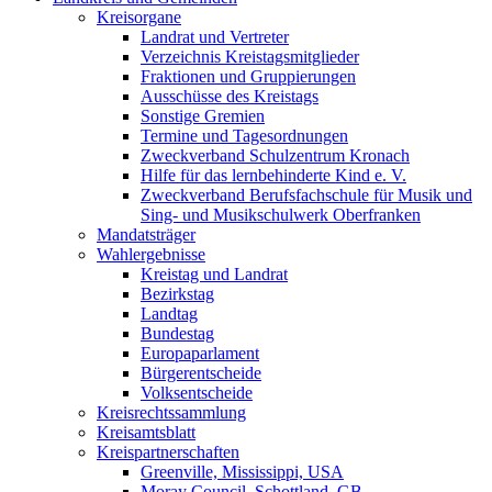
Kreisorgane
Landrat und Vertreter
Verzeichnis Kreistagsmitglieder
Fraktionen und Gruppierungen
Ausschüsse des Kreistags
Sonstige Gremien
Termine und Tagesordnungen
Zweckverband Schulzentrum Kronach
Hilfe für das lernbehinderte Kind e. V.
Zweckverband Berufsfachschule für Musik und
Sing- und Musikschulwerk Oberfranken
Mandatsträger
Wahlergebnisse
Kreistag und Landrat
Bezirkstag
Landtag
Bundestag
Europaparlament
Bürgerentscheide
Volksentscheide
Kreisrechtssammlung
Kreisamtsblatt
Kreispartnerschaften
Greenville, Mississippi, USA
Moray Council, Schottland, GB