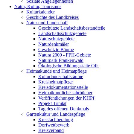
Soziale Angelegenheiten
Natur, Kultur, Tourismus
Kulturkalender
Geschichte des Landkreises
Natur und Landschaft
Geschützte Landschaftsbestandteile
Landschaftsschutzgebiete
Naturschutzgebiete
Naturdenkmäler
Geschützte Bäume
Natura 2000 - FFH-Gebiete
Naturpark Frankenwald
Ökologische Bildungsstätte Ofr.
Heimatkunde und Heimatpflege
Kulturlandschaftsräume
Kreisheimatpflege
Kreisdokumentationsstelle
Heimatkundliche Jahrbücher
Veröffentlichungen der KHPf
Projekt Trinität
Tag des offenen Denkmals
Gartenkultur und Landespflege
Kreisfachberatung
Dorfwettbewerb
Kreisverband