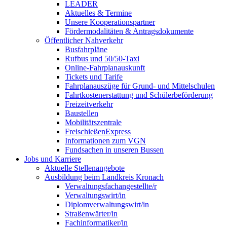
LEADER
Aktuelles & Termine
Unsere Kooperationspartner
Fördermodalitäten & Antragsdokumente
Öffentlicher Nahverkehr
Busfahrpläne
Rufbus und 50/50-Taxi
Online-Fahrplanauskunft
Tickets und Tarife
Fahrplanauszüge für Grund- und Mittelschulen
Fahrtkostenerstattung und Schülerbeförderung
Freizeitverkehr
Baustellen
Mobilitätszentrale
FreischießenExpress
Informationen zum VGN
Fundsachen in unseren Bussen
Jobs und Karriere
Aktuelle Stellenangebote
Ausbildung beim Landkreis Kronach
Verwaltungsfachangestellte/r
Verwaltungswirt/in
Diplomverwaltungswirt/in
Straßenwärter/in
Fachinformatiker/in