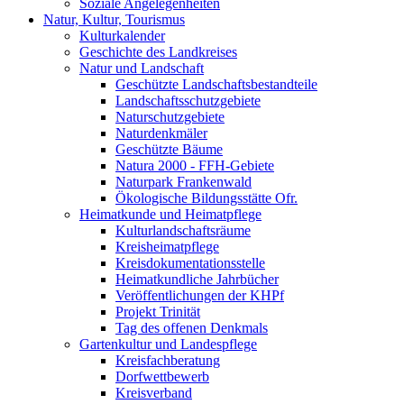
Soziale Angelegenheiten
Natur, Kultur, Tourismus
Kulturkalender
Geschichte des Landkreises
Natur und Landschaft
Geschützte Landschaftsbestandteile
Landschaftsschutzgebiete
Naturschutzgebiete
Naturdenkmäler
Geschützte Bäume
Natura 2000 - FFH-Gebiete
Naturpark Frankenwald
Ökologische Bildungsstätte Ofr.
Heimatkunde und Heimatpflege
Kulturlandschaftsräume
Kreisheimatpflege
Kreisdokumentationsstelle
Heimatkundliche Jahrbücher
Veröffentlichungen der KHPf
Projekt Trinität
Tag des offenen Denkmals
Gartenkultur und Landespflege
Kreisfachberatung
Dorfwettbewerb
Kreisverband