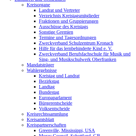
Kreisorgane
Landrat und Vertreter
Verzeichnis Kreistagsmitglieder
Fraktionen und Gruppierungen
Ausschüsse des Kreistags
Sonstige Gremien
Termine und Tagesordnungen
Zweckverband Schulzentrum Kronach
Hilfe für das lernbehinderte Kind e. V.
Zweckverband Berufsfachschule für Musik und
Sing- und Musikschulwerk Oberfranken
Mandatsträger
Wahlergebnisse
Kreistag und Landrat
Bezirkstag
Landtag
Bundestag
Europaparlament
Bürgerentscheide
Volksentscheide
Kreisrechtssammlung
Kreisamtsblatt
Kreispartnerschaften
Greenville, Mississippi, USA
Moray Council, Schottland, GB