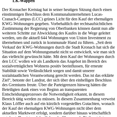
LK-Wappen
Der Kronacher Kreistag hat in seiner heutigen Sitzung durch einen
einstimmigen Beschluss dem Kommunalunternehmen Lucas-
Cranach-Campus (LCC) grünes Licht für den Kauf der ehemaligen
KWG-Wohnungen gegeben. Vorbehaltlich der rechtsaufsichtlichen
Zustimmung der Regierung von Oberfranken können damit nun alle
weiteren Schritte zur Abwicklung des Kaufes in die Wege geleitet
werden, um die aktuell 644 Wohnungen von Union Investment zu
übernehmen und zurück in kommunale Hand zu führen. „Seit dem
Verkauf der KWG-Wohnungen durch die Stadt Kronach hat sich die
Situation auf dem Wohnungsmarkt nicht so entwickelt, wie man sich
das vielleicht gewünscht hätte. Mit dem Kauf der Wohnungen durch
den LCC wollen wir als Landkreis das Angebot im Bereich des
sozialverträglichen Wohnens positiv beeinflussen, für erneute
Stabilität sowie Verlässlichkeit sorgen und damit unserer
sozialstaatlichen Verantwortung gerecht werden. Das ist das erklärte
Ziel“, betonte der Landrat, der sich über den einhelligen Beschluss
des Gremiums freute. Über die Parteigrenzen hinweg hätten die
Beteiligten dank eines von Beginn an transparenten
Entscheidungsprozesses die Notwendigkeit erkannt, in diesem
Bereich tätig werden zu müssen. In diesem Zusammenhang verweist
Klaus Löffler auch auf ein kürzlich vorgestelltes Gutachten, wonach
der Kauf der ehemaligen KWG-Wohnungen nicht über dem
aktuellen Marktwert erfolgt, sondern darüber hinaus wirtschaftlich