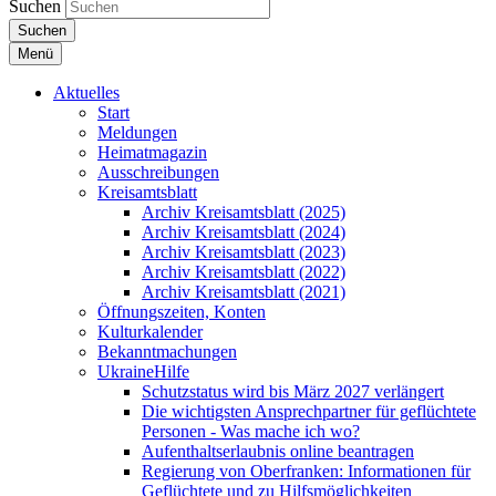
Suchen
Suchen
Menü
Aktuelles
Start
Meldungen
Heimatmagazin
Ausschreibungen
Kreisamtsblatt
Archiv Kreisamtsblatt (2025)
Archiv Kreisamtsblatt (2024)
Archiv Kreisamtsblatt (2023)
Archiv Kreisamtsblatt (2022)
Archiv Kreisamtsblatt (2021)
Öffnungszeiten, Konten
Kulturkalender
Bekanntmachungen
UkraineHilfe
Schutzstatus wird bis März 2027 verlängert
Die wichtigsten Ansprechpartner für geflüchtete
Personen - Was mache ich wo?
Aufenthaltserlaubnis online beantragen
Regierung von Oberfranken: Informationen für
Geflüchtete und zu Hilfsmöglichkeiten