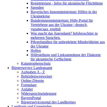
Registrierung - Infos für ukrainische Flüchtlinge
Spenden
Bayerisches Innenministerium: Hilfen in der
Ukrainekrise
Bundesinnenministerium: Hilfe-Portal für
Vertriebene aus der Ukraine | deutsch,
українська, english
Was macht das Jugendamt? Infobroschüre in
mehreren Sprachen.
Pflegefamilien für unbegleitete Minderjährige aus
der Ukraine
Helfen
Hilfestellung und Linksammlung der Diakonie
für ukrainische Geflüchtete
Katastrophenschutz
Bürgerservice Landratsamt
Aufgaben A - Z
Behördenwegweiser
Online-Dienste
Formulare
Anfahrt
Widerspruchseinlegung
BayernPortal
Bürgerserviceportal des Landkreises
Landkreis und Gemeinden