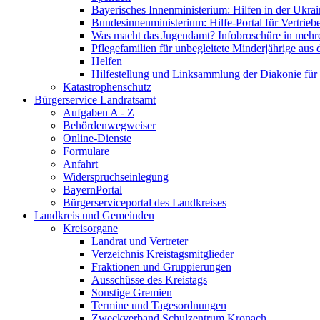
Bayerisches Innenministerium: Hilfen in der Ukrai
Bundesinnenministerium: Hilfe-Portal für Vertrieb
Was macht das Jugendamt? Infobroschüre in mehr
Pflegefamilien für unbegleitete Minderjährige aus 
Helfen
Hilfestellung und Linksammlung der Diakonie für 
Katastrophenschutz
Bürgerservice Landratsamt
Aufgaben A - Z
Behördenwegweiser
Online-Dienste
Formulare
Anfahrt
Widerspruchseinlegung
BayernPortal
Bürgerserviceportal des Landkreises
Landkreis und Gemeinden
Kreisorgane
Landrat und Vertreter
Verzeichnis Kreistagsmitglieder
Fraktionen und Gruppierungen
Ausschüsse des Kreistags
Sonstige Gremien
Termine und Tagesordnungen
Zweckverband Schulzentrum Kronach