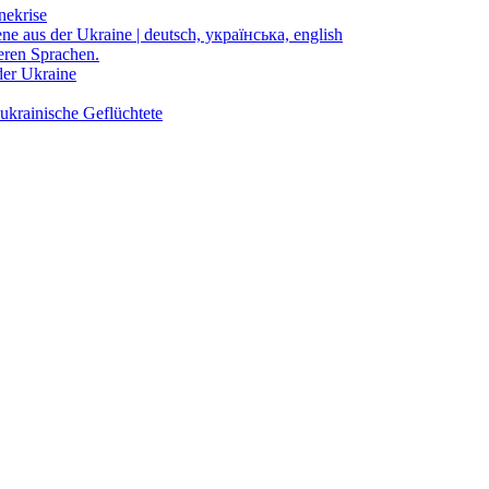
nekrise
ene aus der Ukraine | deutsch, українська, english
eren Sprachen.
der Ukraine
ukrainische Geflüchtete