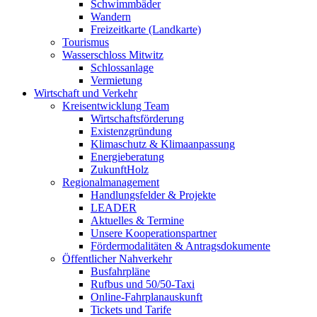
Schwimmbäder
Wandern
Freizeitkarte (Landkarte)
Tourismus
Wasserschloss Mitwitz
Schlossanlage
Vermietung
Wirtschaft und Verkehr
Kreisentwicklung Team
Wirtschaftsförderung
Existenzgründung
Klimaschutz & Klimaanpassung
Energieberatung
ZukunftHolz
Regionalmanagement
Handlungsfelder & Projekte
LEADER
Aktuelles & Termine
Unsere Kooperationspartner
Fördermodalitäten & Antragsdokumente
Öffentlicher Nahverkehr
Busfahrpläne
Rufbus und 50/50-Taxi
Online-Fahrplanauskunft
Tickets und Tarife