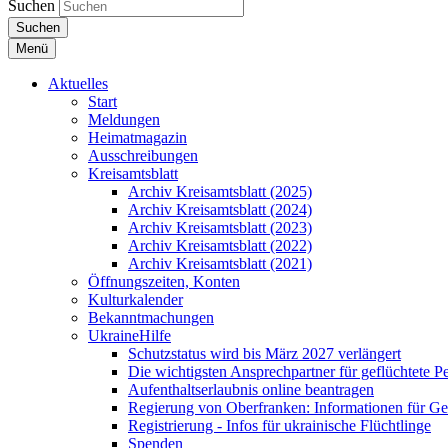
Suchen
Suchen
Menü
Aktuelles
Start
Meldungen
Heimatmagazin
Ausschreibungen
Kreisamtsblatt
Archiv Kreisamtsblatt (2025)
Archiv Kreisamtsblatt (2024)
Archiv Kreisamtsblatt (2023)
Archiv Kreisamtsblatt (2022)
Archiv Kreisamtsblatt (2021)
Öffnungszeiten, Konten
Kulturkalender
Bekanntmachungen
UkraineHilfe
Schutzstatus wird bis März 2027 verlängert
Die wichtigsten Ansprechpartner für geflüchtete 
Aufenthaltserlaubnis online beantragen
Regierung von Oberfranken: Informationen für Gef
Registrierung - Infos für ukrainische Flüchtlinge
Spenden