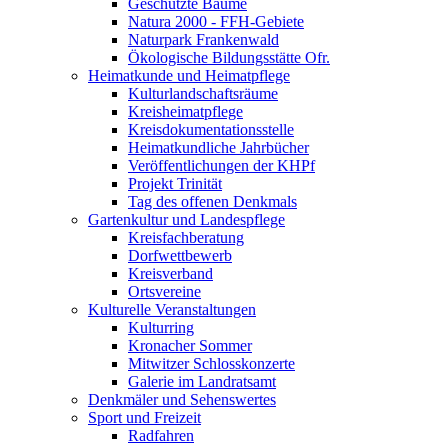
Geschützte Bäume
Natura 2000 - FFH-Gebiete
Naturpark Frankenwald
Ökologische Bildungsstätte Ofr.
Heimatkunde und Heimatpflege
Kulturlandschaftsräume
Kreisheimatpflege
Kreisdokumentationsstelle
Heimatkundliche Jahrbücher
Veröffentlichungen der KHPf
Projekt Trinität
Tag des offenen Denkmals
Gartenkultur und Landespflege
Kreisfachberatung
Dorfwettbewerb
Kreisverband
Ortsvereine
Kulturelle Veranstaltungen
Kulturring
Kronacher Sommer
Mitwitzer Schlosskonzerte
Galerie im Landratsamt
Denkmäler und Sehenswertes
Sport und Freizeit
Radfahren