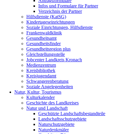
Antragsformulare
Infos und Formulare für Partner
Verzeichnis der Partner
Hilfsdienste (KatSG)
Kindertageseinrichtungen
Soziale Einrichtungen, Hilfsdienste
Frankenwaldklinik
Gesundheitsamt
Gesundheitsfinder
Gesundheitsregion plus
Gleichstellungsstelle
Jobcenter Landkreis Kronach
Medienzentrum
Kreisbibliothek
Kreisjugendamt
Schwangerenberatung
Soziale Angelegenheiten
Natur, Kultur, Tourismus
Kulturkalender
Geschichte des Landkreises
Natur und Landschaft
Geschützte Landschaftsbestandteile
Landschaftsschutzgebiete
Naturschutzgebiete
Naturdenkmäler