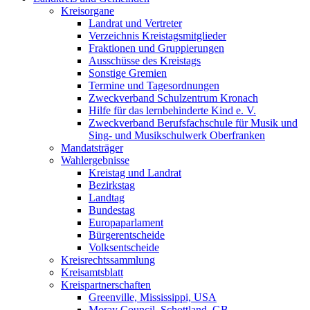
Kreisorgane
Landrat und Vertreter
Verzeichnis Kreistagsmitglieder
Fraktionen und Gruppierungen
Ausschüsse des Kreistags
Sonstige Gremien
Termine und Tagesordnungen
Zweckverband Schulzentrum Kronach
Hilfe für das lernbehinderte Kind e. V.
Zweckverband Berufsfachschule für Musik und
Sing- und Musikschulwerk Oberfranken
Mandatsträger
Wahlergebnisse
Kreistag und Landrat
Bezirkstag
Landtag
Bundestag
Europaparlament
Bürgerentscheide
Volksentscheide
Kreisrechtssammlung
Kreisamtsblatt
Kreispartnerschaften
Greenville, Mississippi, USA
Moray Council, Schottland, GB