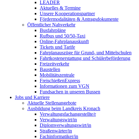
LEADER
Aktuelles & Termine
Unsere Kooperationspartner
Fördermodalitäten & Antragsdokumente
Öffentlicher Nahverkehr
Busfahrpläne
Rufbus und 50/50-Taxi
Online-Fahrplanauskunft
Tickets und Tarife
Fahrplanauszüge für Grund- und Mittelschulen
Fahrtkostenerstattung und Schülerbeförderung
Freizeitverkehr
Baustellen
Mobilitätszentrale
FreischießenExpress
Informationen zum VGN
Fundsachen in unseren Bussen
Jobs und Karriere
Aktuelle Stellenangebote
Ausbildung beim Landkreis Kronach
Verwaltungsfachangestellte/r
Verwaltungswirt/in
Diplomverwaltungswirt/in
Straßenwärter/in
Fachinformatiker/in