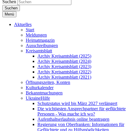
Suchen
Suchen
Menü
Aktuelles
Start
Meldungen
Heimatmagazin
Ausschreibungen
Kreisamtsblatt
Archiv Kreisamtsblatt (2025)
Archiv Kreisamtsblatt (2024)
Archiv Kreisamtsblatt (2023)
Archiv Kreisamtsblatt (2022)
Archiv Kreisamtsblatt (2021)
Öffnungszeiten, Konten
Kulturkalender
Bekanntmachungen
UkraineHilfe
Schutzstatus wird bis März 2027 verlängert
Die wichtigsten Ansprechpartner für geflüchtete
Personen - Was mache ich wo?
Aufenthaltserlaubnis online beantragen
Regierung von Oberfranken: Informationen für
Geflüchtete und zu Hilfsmöglichkeiten