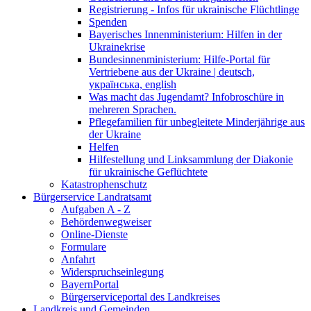
Registrierung - Infos für ukrainische Flüchtlinge
Spenden
Bayerisches Innenministerium: Hilfen in der
Ukrainekrise
Bundesinnenministerium: Hilfe-Portal für
Vertriebene aus der Ukraine | deutsch,
українська, english
Was macht das Jugendamt? Infobroschüre in
mehreren Sprachen.
Pflegefamilien für unbegleitete Minderjährige aus
der Ukraine
Helfen
Hilfestellung und Linksammlung der Diakonie
für ukrainische Geflüchtete
Katastrophenschutz
Bürgerservice Landratsamt
Aufgaben A - Z
Behördenwegweiser
Online-Dienste
Formulare
Anfahrt
Widerspruchseinlegung
BayernPortal
Bürgerserviceportal des Landkreises
Landkreis und Gemeinden