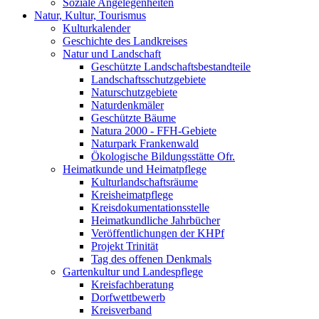
Soziale Angelegenheiten
Natur, Kultur, Tourismus
Kulturkalender
Geschichte des Landkreises
Natur und Landschaft
Geschützte Landschaftsbestandteile
Landschaftsschutzgebiete
Naturschutzgebiete
Naturdenkmäler
Geschützte Bäume
Natura 2000 - FFH-Gebiete
Naturpark Frankenwald
Ökologische Bildungsstätte Ofr.
Heimatkunde und Heimatpflege
Kulturlandschaftsräume
Kreisheimatpflege
Kreisdokumentationsstelle
Heimatkundliche Jahrbücher
Veröffentlichungen der KHPf
Projekt Trinität
Tag des offenen Denkmals
Gartenkultur und Landespflege
Kreisfachberatung
Dorfwettbewerb
Kreisverband