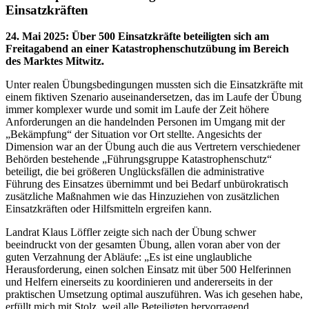
Einsatzkräften
24. Mai 2025
:
Über 500 Einsatzkräfte beteiligten sich am
Freitagabend an einer Katastrophenschutzübung im Bereich
des Marktes Mitwitz.
Unter realen Übungsbedingungen mussten sich die Einsatzkräfte mit
einem fiktiven Szenario auseinandersetzen, das im Laufe der Übung
immer komplexer wurde und somit im Laufe der Zeit höhere
Anforderungen an die handelnden Personen im Umgang mit der
„Bekämpfung“ der Situation vor Ort stellte. Angesichts der
Dimension war an der Übung auch die aus Vertretern verschiedener
Behörden bestehende „Führungsgruppe Katastrophenschutz“
beteiligt, die bei größeren Unglücksfällen die administrative
Führung des Einsatzes übernimmt und bei Bedarf unbürokratisch
zusätzliche Maßnahmen wie das Hinzuziehen von zusätzlichen
Einsatzkräften oder Hilfsmitteln ergreifen kann.
Landrat Klaus Löffler zeigte sich nach der Übung schwer
beeindruckt von der gesamten Übung, allen voran aber von der
guten Verzahnung der Abläufe: „Es ist eine unglaubliche
Herausforderung, einen solchen Einsatz mit über 500 Helferinnen
und Helfern einerseits zu koordinieren und andererseits in der
praktischen Umsetzung optimal auszuführen. Was ich gesehen habe,
erfüllt mich mit Stolz, weil alle Beteiligten hervorragend