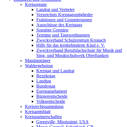
Kreisorgane
Landrat und Vertreter
Verzeichnis Kreistagsmitglieder
Fraktionen und Gruppierungen
Ausschüsse des Kreistags
Sonstige Gremien
Termine und Tagesordnungen
Zweckverband Schulzentrum Kronach
Hilfe für das lernbehinderte Kind e. V.
Zweckverband Berufsfachschule für Musik und
Sing- und Musikschulwerk Oberfranken
Mandatsträger
Wahlergebnisse
Kreistag und Landrat
Bezirkstag
Landtag
Bundestag
Europaparlament
Bürgerentscheide
Volksentscheide
Kreisrechtssammlung
Kreisamtsblatt
Kreispartnerschaften
Greenville, Mississippi, USA
Moray Council, Schottland, GB