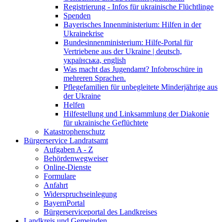
Registrierung - Infos für ukrainische Flüchtlinge
Spenden
Bayerisches Innenministerium: Hilfen in der
Ukrainekrise
Bundesinnenministerium: Hilfe-Portal für
Vertriebene aus der Ukraine | deutsch,
українська, english
Was macht das Jugendamt? Infobroschüre in
mehreren Sprachen.
Pflegefamilien für unbegleitete Minderjährige aus
der Ukraine
Helfen
Hilfestellung und Linksammlung der Diakonie
für ukrainische Geflüchtete
Katastrophenschutz
Bürgerservice Landratsamt
Aufgaben A - Z
Behördenwegweiser
Online-Dienste
Formulare
Anfahrt
Widerspruchseinlegung
BayernPortal
Bürgerserviceportal des Landkreises
Landkreis und Gemeinden