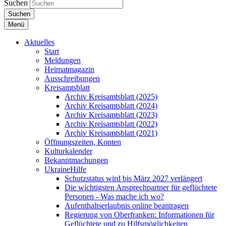
Suchen
Suchen
Menü
Aktuelles
Start
Meldungen
Heimatmagazin
Ausschreibungen
Kreisamtsblatt
Archiv Kreisamtsblatt (2025)
Archiv Kreisamtsblatt (2024)
Archiv Kreisamtsblatt (2023)
Archiv Kreisamtsblatt (2022)
Archiv Kreisamtsblatt (2021)
Öffnungszeiten, Konten
Kulturkalender
Bekanntmachungen
UkraineHilfe
Schutzstatus wird bis März 2027 verlängert
Die wichtigsten Ansprechpartner für geflüchtete
Personen - Was mache ich wo?
Aufenthaltserlaubnis online beantragen
Regierung von Oberfranken: Informationen für
Geflüchtete und zu Hilfsmöglichkeiten