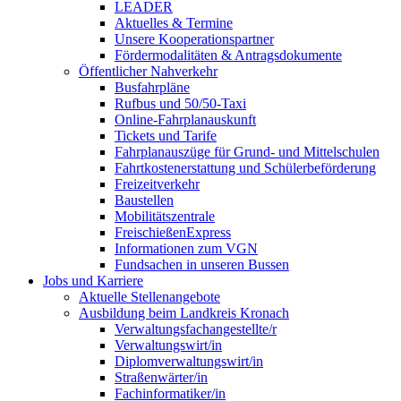
LEADER
Aktuelles & Termine
Unsere Kooperationspartner
Fördermodalitäten & Antragsdokumente
Öffentlicher Nahverkehr
Busfahrpläne
Rufbus und 50/50-Taxi
Online-Fahrplanauskunft
Tickets und Tarife
Fahrplanauszüge für Grund- und Mittelschulen
Fahrtkostenerstattung und Schülerbeförderung
Freizeitverkehr
Baustellen
Mobilitätszentrale
FreischießenExpress
Informationen zum VGN
Fundsachen in unseren Bussen
Jobs und Karriere
Aktuelle Stellenangebote
Ausbildung beim Landkreis Kronach
Verwaltungsfachangestellte/r
Verwaltungswirt/in
Diplomverwaltungswirt/in
Straßenwärter/in
Fachinformatiker/in