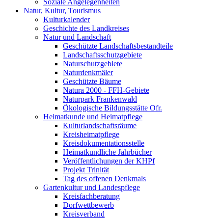
Soziale Angelegenheiten
Natur, Kultur, Tourismus
Kulturkalender
Geschichte des Landkreises
Natur und Landschaft
Geschützte Landschaftsbestandteile
Landschaftsschutzgebiete
Naturschutzgebiete
Naturdenkmäler
Geschützte Bäume
Natura 2000 - FFH-Gebiete
Naturpark Frankenwald
Ökologische Bildungsstätte Ofr.
Heimatkunde und Heimatpflege
Kulturlandschaftsräume
Kreisheimatpflege
Kreisdokumentationsstelle
Heimatkundliche Jahrbücher
Veröffentlichungen der KHPf
Projekt Trinität
Tag des offenen Denkmals
Gartenkultur und Landespflege
Kreisfachberatung
Dorfwettbewerb
Kreisverband