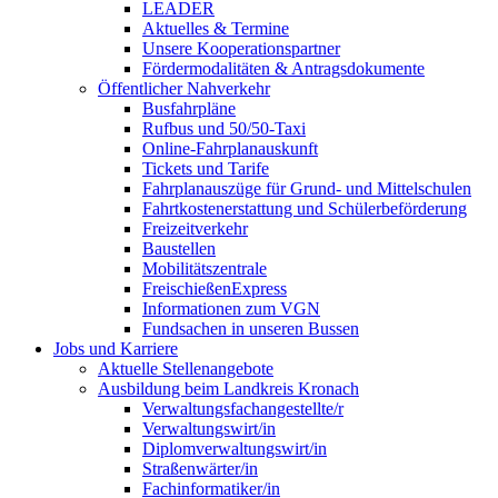
LEADER
Aktuelles & Termine
Unsere Kooperationspartner
Fördermodalitäten & Antragsdokumente
Öffentlicher Nahverkehr
Busfahrpläne
Rufbus und 50/50-Taxi
Online-Fahrplanauskunft
Tickets und Tarife
Fahrplanauszüge für Grund- und Mittelschulen
Fahrtkostenerstattung und Schülerbeförderung
Freizeitverkehr
Baustellen
Mobilitätszentrale
FreischießenExpress
Informationen zum VGN
Fundsachen in unseren Bussen
Jobs und Karriere
Aktuelle Stellenangebote
Ausbildung beim Landkreis Kronach
Verwaltungsfachangestellte/r
Verwaltungswirt/in
Diplomverwaltungswirt/in
Straßenwärter/in
Fachinformatiker/in