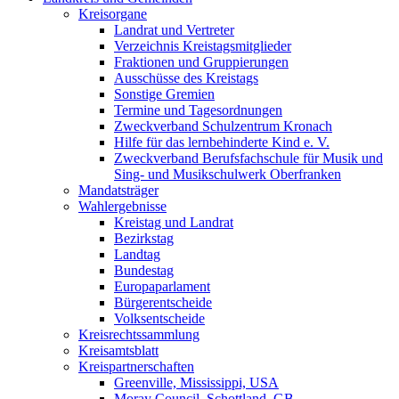
Kreisorgane
Landrat und Vertreter
Verzeichnis Kreistagsmitglieder
Fraktionen und Gruppierungen
Ausschüsse des Kreistags
Sonstige Gremien
Termine und Tagesordnungen
Zweckverband Schulzentrum Kronach
Hilfe für das lernbehinderte Kind e. V.
Zweckverband Berufsfachschule für Musik und
Sing- und Musikschulwerk Oberfranken
Mandatsträger
Wahlergebnisse
Kreistag und Landrat
Bezirkstag
Landtag
Bundestag
Europaparlament
Bürgerentscheide
Volksentscheide
Kreisrechtssammlung
Kreisamtsblatt
Kreispartnerschaften
Greenville, Mississippi, USA
Moray Council, Schottland, GB