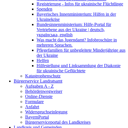
Registrierung - Infos für ukrainische Flüchtlinge
Spenden
Bayerisches Innenministerium: Hilfen in der
Ukrainekrise
Bundesinnenministerium: Hilfe-Portal für
Vertriebene aus der Ukraine | deutsch,
українська, english
Was macht das Jugendamt? Infobroschüre in
mehreren Sprachen.
Pflegefamilien für unbegleitete Minderjährige aus
der Ukraine
Helfen
Hilfestellung und Linksammlung der Diakonie
für ukrainische Geflüchtete
Katastrophenschutz
Bürgerservice Landratsamt
Aufgaben A - Z
Behördenwegweiser
Online-Dienste
Formulare
Anfahrt
Widerspruchseinlegung
BayernPortal
Bürgerserviceportal des Landkreises
Landkreis und Gemeinden