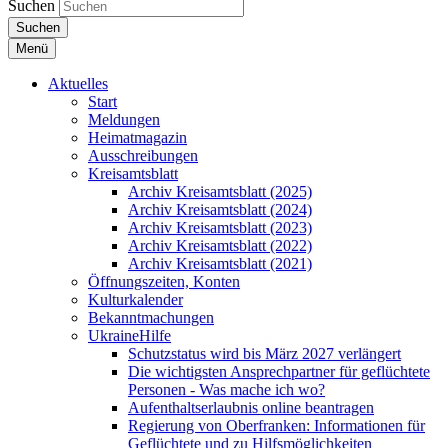
Suchen
Suchen
Menü
Aktuelles
Start
Meldungen
Heimatmagazin
Ausschreibungen
Kreisamtsblatt
Archiv Kreisamtsblatt (2025)
Archiv Kreisamtsblatt (2024)
Archiv Kreisamtsblatt (2023)
Archiv Kreisamtsblatt (2022)
Archiv Kreisamtsblatt (2021)
Öffnungszeiten, Konten
Kulturkalender
Bekanntmachungen
UkraineHilfe
Schutzstatus wird bis März 2027 verlängert
Die wichtigsten Ansprechpartner für geflüchtete
Personen - Was mache ich wo?
Aufenthaltserlaubnis online beantragen
Regierung von Oberfranken: Informationen für
Geflüchtete und zu Hilfsmöglichkeiten