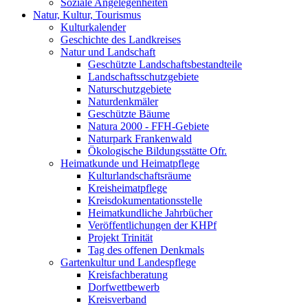
Soziale Angelegenheiten
Natur, Kultur, Tourismus
Kulturkalender
Geschichte des Landkreises
Natur und Landschaft
Geschützte Landschaftsbestandteile
Landschaftsschutzgebiete
Naturschutzgebiete
Naturdenkmäler
Geschützte Bäume
Natura 2000 - FFH-Gebiete
Naturpark Frankenwald
Ökologische Bildungsstätte Ofr.
Heimatkunde und Heimatpflege
Kulturlandschaftsräume
Kreisheimatpflege
Kreisdokumentationsstelle
Heimatkundliche Jahrbücher
Veröffentlichungen der KHPf
Projekt Trinität
Tag des offenen Denkmals
Gartenkultur und Landespflege
Kreisfachberatung
Dorfwettbewerb
Kreisverband