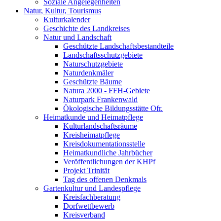
Soziale Angelegenheiten
Natur, Kultur, Tourismus
Kulturkalender
Geschichte des Landkreises
Natur und Landschaft
Geschützte Landschaftsbestandteile
Landschaftsschutzgebiete
Naturschutzgebiete
Naturdenkmäler
Geschützte Bäume
Natura 2000 - FFH-Gebiete
Naturpark Frankenwald
Ökologische Bildungsstätte Ofr.
Heimatkunde und Heimatpflege
Kulturlandschaftsräume
Kreisheimatpflege
Kreisdokumentationsstelle
Heimatkundliche Jahrbücher
Veröffentlichungen der KHPf
Projekt Trinität
Tag des offenen Denkmals
Gartenkultur und Landespflege
Kreisfachberatung
Dorfwettbewerb
Kreisverband