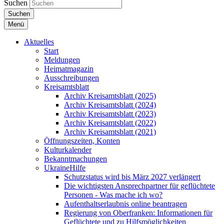
Suchen
Suchen
Menü
Aktuelles
Start
Meldungen
Heimatmagazin
Ausschreibungen
Kreisamtsblatt
Archiv Kreisamtsblatt (2025)
Archiv Kreisamtsblatt (2024)
Archiv Kreisamtsblatt (2023)
Archiv Kreisamtsblatt (2022)
Archiv Kreisamtsblatt (2021)
Öffnungszeiten, Konten
Kulturkalender
Bekanntmachungen
UkraineHilfe
Schutzstatus wird bis März 2027 verlängert
Die wichtigsten Ansprechpartner für geflüchtete
Personen - Was mache ich wo?
Aufenthaltserlaubnis online beantragen
Regierung von Oberfranken: Informationen für
Geflüchtete und zu Hilfsmöglichkeiten