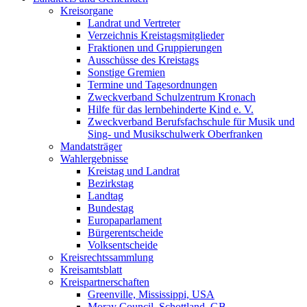
Kreisorgane
Landrat und Vertreter
Verzeichnis Kreistagsmitglieder
Fraktionen und Gruppierungen
Ausschüsse des Kreistags
Sonstige Gremien
Termine und Tagesordnungen
Zweckverband Schulzentrum Kronach
Hilfe für das lernbehinderte Kind e. V.
Zweckverband Berufsfachschule für Musik und
Sing- und Musikschulwerk Oberfranken
Mandatsträger
Wahlergebnisse
Kreistag und Landrat
Bezirkstag
Landtag
Bundestag
Europaparlament
Bürgerentscheide
Volksentscheide
Kreisrechtssammlung
Kreisamtsblatt
Kreispartnerschaften
Greenville, Mississippi, USA
Moray Council, Schottland, GB