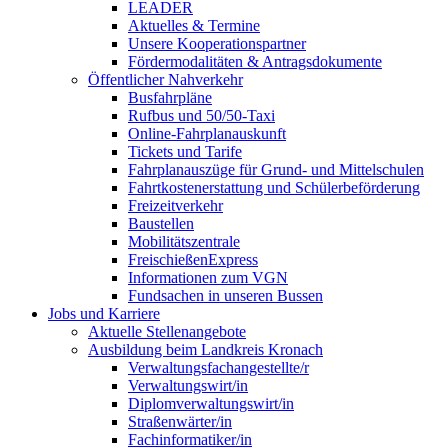
LEADER
Aktuelles & Termine
Unsere Kooperationspartner
Fördermodalitäten & Antragsdokumente
Öffentlicher Nahverkehr
Busfahrpläne
Rufbus und 50/50-Taxi
Online-Fahrplanauskunft
Tickets und Tarife
Fahrplanauszüge für Grund- und Mittelschulen
Fahrtkostenerstattung und Schülerbeförderung
Freizeitverkehr
Baustellen
Mobilitätszentrale
FreischießenExpress
Informationen zum VGN
Fundsachen in unseren Bussen
Jobs und Karriere
Aktuelle Stellenangebote
Ausbildung beim Landkreis Kronach
Verwaltungsfachangestellte/r
Verwaltungswirt/in
Diplomverwaltungswirt/in
Straßenwärter/in
Fachinformatiker/in