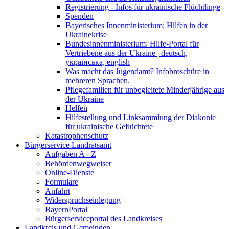
Registrierung - Infos für ukrainische Flüchtlinge
Spenden
Bayerisches Innenministerium: Hilfen in der
Ukrainekrise
Bundesinnenministerium: Hilfe-Portal für
Vertriebene aus der Ukraine | deutsch,
українська, english
Was macht das Jugendamt? Infobroschüre in
mehreren Sprachen.
Pflegefamilien für unbegleitete Minderjährige aus
der Ukraine
Helfen
Hilfestellung und Linksammlung der Diakonie
für ukrainische Geflüchtete
Katastrophenschutz
Bürgerservice Landratsamt
Aufgaben A - Z
Behördenwegweiser
Online-Dienste
Formulare
Anfahrt
Widerspruchseinlegung
BayernPortal
Bürgerserviceportal des Landkreises
Landkreis und Gemeinden