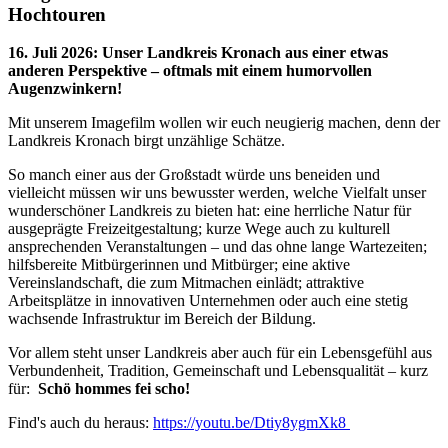
Hochtouren
16. Juli 2026
:
Unser Landkreis Kronach aus einer etwas
anderen Perspektive – oftmals mit einem humorvollen
Augenzwinkern!
Mit unserem Imagefilm wollen wir euch neugierig machen, denn der
Landkreis Kronach birgt unzählige Schätze.
So manch einer aus der Großstadt würde uns beneiden und
vielleicht müssen wir uns bewusster werden, welche Vielfalt unser
wunderschöner Landkreis zu bieten hat: eine herrliche Natur für
ausgeprägte Freizeitgestaltung; kurze Wege auch zu kulturell
ansprechenden Veranstaltungen – und das ohne lange Wartezeiten;
hilfsbereite Mitbürgerinnen und Mitbürger; eine aktive
Vereinslandschaft, die zum Mitmachen einlädt; attraktive
Arbeitsplätze in innovativen Unternehmen oder auch eine stetig
wachsende Infrastruktur im Bereich der Bildung.
Vor allem steht unser Landkreis aber auch für ein Lebensgefühl aus
Verbundenheit, Tradition, Gemeinschaft und Lebensqualität – kurz
für:
Schö hommes fei scho!
Find's auch du heraus:
https://youtu.be/Dtiy8ygmXk8