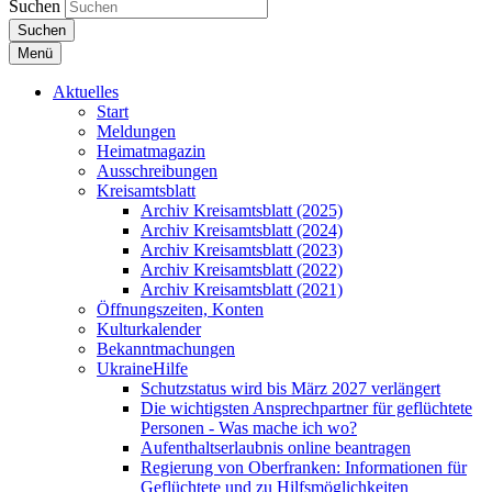
Suchen
Suchen
Menü
Aktuelles
Start
Meldungen
Heimatmagazin
Ausschreibungen
Kreisamtsblatt
Archiv Kreisamtsblatt (2025)
Archiv Kreisamtsblatt (2024)
Archiv Kreisamtsblatt (2023)
Archiv Kreisamtsblatt (2022)
Archiv Kreisamtsblatt (2021)
Öffnungszeiten, Konten
Kulturkalender
Bekanntmachungen
UkraineHilfe
Schutzstatus wird bis März 2027 verlängert
Die wichtigsten Ansprechpartner für geflüchtete
Personen - Was mache ich wo?
Aufenthaltserlaubnis online beantragen
Regierung von Oberfranken: Informationen für
Geflüchtete und zu Hilfsmöglichkeiten