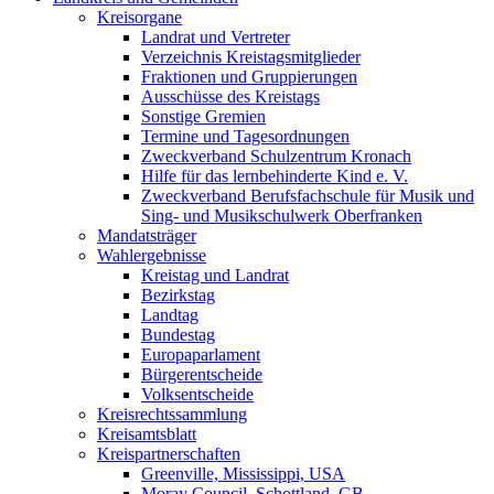
Kreisorgane
Landrat und Vertreter
Verzeichnis Kreistagsmitglieder
Fraktionen und Gruppierungen
Ausschüsse des Kreistags
Sonstige Gremien
Termine und Tagesordnungen
Zweckverband Schulzentrum Kronach
Hilfe für das lernbehinderte Kind e. V.
Zweckverband Berufsfachschule für Musik und
Sing- und Musikschulwerk Oberfranken
Mandatsträger
Wahlergebnisse
Kreistag und Landrat
Bezirkstag
Landtag
Bundestag
Europaparlament
Bürgerentscheide
Volksentscheide
Kreisrechtssammlung
Kreisamtsblatt
Kreispartnerschaften
Greenville, Mississippi, USA
Moray Council, Schottland, GB