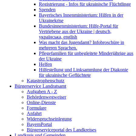
Registrierung - Infos für ukrainische Flüchtlinge
Spenden
Bayerisches Innenministerium: Hilfen in der
Ukrainekrise
Bundesinnenministerium: Hilfe-Portal für
Vertriebene aus der Ukraine | deutsch,
українська, english
Was macht das Jugendamt? Infobroschüre in
mehreren Sprachen.
Pflegefamilien für unbegleitete Minderjährige aus
der Ukraine
Helfen
Hilfestellung und Linksammlung der Diakonie
für ukrainische Geflüchtete
Katastrophenschutz
Bürgerservice Landratsamt
Aufgaben A - Z
Behördenwegweiser
Online-Dienste
Formulare
Anfahrt
Widerspruchseinlegung
BayernPortal
Bürgerserviceportal des Landkreises
Landkreis und Gemeinden