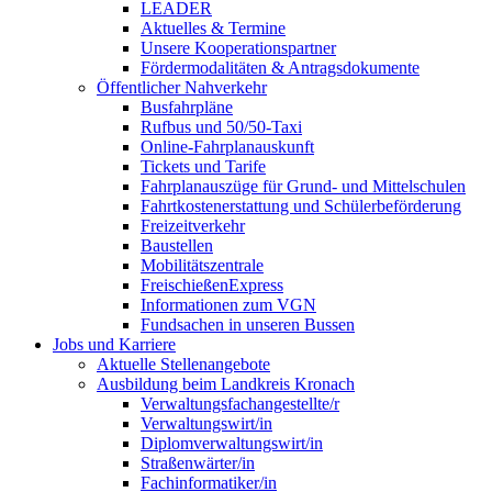
LEADER
Aktuelles & Termine
Unsere Kooperationspartner
Fördermodalitäten & Antragsdokumente
Öffentlicher Nahverkehr
Busfahrpläne
Rufbus und 50/50-Taxi
Online-Fahrplanauskunft
Tickets und Tarife
Fahrplanauszüge für Grund- und Mittelschulen
Fahrtkostenerstattung und Schülerbeförderung
Freizeitverkehr
Baustellen
Mobilitätszentrale
FreischießenExpress
Informationen zum VGN
Fundsachen in unseren Bussen
Jobs und Karriere
Aktuelle Stellenangebote
Ausbildung beim Landkreis Kronach
Verwaltungsfachangestellte/r
Verwaltungswirt/in
Diplomverwaltungswirt/in
Straßenwärter/in
Fachinformatiker/in