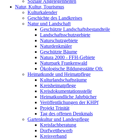
Soziale Angelegenheiten
Natur, Kultur, Tourismus
Kulturkalender
Geschichte des Landkreises
Natur und Landschaft
Geschützte Landschaftsbestandteile
Landschaftsschutzgebiete
Naturschutzgebiete
Naturdenkmäler
Geschützte Bäume
Natura 2000 - FFH-Gebiete
Naturpark Frankenwald
Ökologische Bildungsstätte Ofr.
Heimatkunde und Heimatpflege
Kulturlandschaftsräume
Kreisheimatpflege
Kreisdokumentationsstelle
Heimatkundliche Jahrbücher
Veröffentlichungen der KHPf
Projekt Trinität
Tag des offenen Denkmals
Gartenkultur und Landespflege
Kreisfachberatung
Dorfwettbewerb
Kreisverband