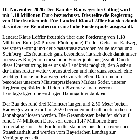
10. November 2020
:
Der Bau des Radweges bei Gifting wird
mit 1,18 Millionen Euro bezuschusst. Dies teilte die Regierung
von Oberfranken mit. Für Landrat Klaus Löffler hat sich damit
das intensive Bemühen um eine hohe Förderquote ausgezahlt.
Landrat Klaus Löffler freut sich über eine Förderung von 1,18
Millionen Euro (80 Prozent Förderquote) für den Geh- und Radweg
zwischen Gifting und der Staatsstraße zwischen Wilhelmsthal und
Steinberg. „Es freut mich ganz besonders, hat sich doch damit unser
intensives Ringen um diese hohe Förderquote ausgezahlt. Durch
diese Unterstützung ist es uns als Landkreis möglich, den Ausbau
der Infrastruktur weiter voranzutreiben und hier ganz speziell eine
wichtige Lücke im Radwegenetz zu schließen. Dafür bin ich
besonders unserem Ministerpräsidenten Markus Söder, unserer
Regierungspräsidentin Heidrun Piwernetz und unserem
Landtagsabgeordneten Jürgen Baumgärtner dankbar.“
Der Bau des rund drei Kilometer langen und 2,50 Meter breiten
Radweges wurde im Juni 2020 begonnen und soll noch in diesem
Jahr abgeschlossen werden. Die Gesamtkosten belaufen sich auf
rund 1,74 Millionen Euro, von denen 1,47 Millionen Euro
förderfähig sind. Die Fördermittel stammen aus dem bayerischen
Staatshaushalt und werden vom Bayerischen Landtag zur
Verfügung gestellt.