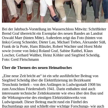
Bei der Jahrbuch-Vorstellung im Wasserschloss Mitwitz: Schriftleiter
Bernd Graf überreicht ein Exemplar des neuen Bandes an Landrat
Oswald Marr (hinten Mitte). Außerdem zeigt das Foto (hinten von
links) Georg Schneider, Dieter Lau, Michael Trebes, Alexander Süß,
Frank de la Porte, Hans Blinzler, Robert Wachter und Horst Mohr
sowie (vorne von links) Roland Graf, Sabine Raithel, Klaus
Loscher, Gerhard Walther, Heinz Köhler und Siegfried Scheidig.
Foto: Gerd Fleischmann
Über die Themen des neuen Heimatbuches
„Eine neue Zeit bricht an“ ist ein sehr ausführlicher Beitrag von
Siegfried Scheidig über die Elektrifizierung im Bezirksamt
Teuschnitz betitelt – von den Anfängen in Ludwigsstadt 1908 bis
zum Anschluss Friedersdorfs 1941. Darin enthalten sind auch
interessante technische Zeitdokumente wie etwa über den Bau und
die Wirkungsweise des einstigen Elektrizitätswerks von
Ludwigsstadt. Dieser Beitrag macht rund ein Fünftel des
Buchumfangs aus und schließt eine wichtige Forschungs- wie auch