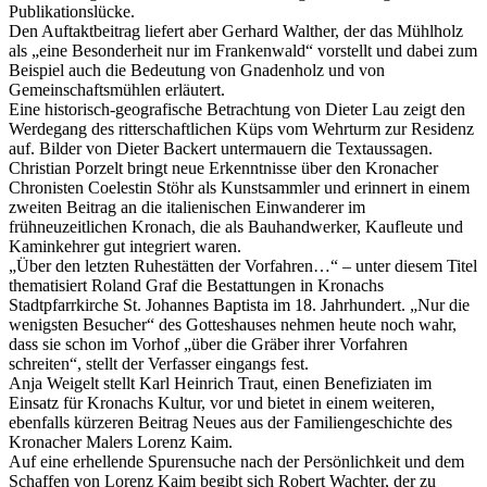
Publikationslücke.
Den Auftaktbeitrag liefert aber Gerhard Walther, der das Mühlholz
als „eine Besonderheit nur im Frankenwald“ vorstellt und dabei zum
Beispiel auch die Bedeutung von Gnadenholz und von
Gemeinschaftsmühlen erläutert.
Eine historisch-geografische Betrachtung von Dieter Lau zeigt den
Werdegang des ritterschaftlichen Küps vom Wehrturm zur Residenz
auf. Bilder von Dieter Backert untermauern die Textaussagen.
Christian Porzelt bringt neue Erkenntnisse über den Kronacher
Chronisten Coelestin Stöhr als Kunstsammler und erinnert in einem
zweiten Beitrag an die italienischen Einwanderer im
frühneuzeitlichen Kronach, die als Bauhandwerker, Kaufleute und
Kaminkehrer gut integriert waren.
„Über den letzten Ruhestätten der Vorfahren…“ – unter diesem Titel
thematisiert Roland Graf die Bestattungen in Kronachs
Stadtpfarrkirche St. Johannes Baptista im 18. Jahrhundert. „Nur die
wenigsten Besucher“ des Gotteshauses nehmen heute noch wahr,
dass sie schon im Vorhof „über die Gräber ihrer Vorfahren
schreiten“, stellt der Verfasser eingangs fest.
Anja Weigelt stellt Karl Heinrich Traut, einen Benefiziaten im
Einsatz für Kronachs Kultur, vor und bietet in einem weiteren,
ebenfalls kürzeren Beitrag Neues aus der Familiengeschichte des
Kronacher Malers Lorenz Kaim.
Auf eine erhellende Spurensuche nach der Persönlichkeit und dem
Schaffen von Lorenz Kaim begibt sich Robert Wachter, der zu