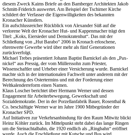
diesem Zweck Kaims Briefe an den Bamberger Architekten Jakob
Schmitt-Friderich auswertet. Am Beispiel der Tschirner Kirche
schildert der Verfasser die Eigenwilligkeiten des bekannten
Kronacher Künstlers.
Ein aufschlussreicher Rückblick von Alexander Süß auf die
verlorene Welt der Kronacher Hut- und Kappenmacher trägt den
Titel: „Koks, Eiersieder und Demokratenhut“. Das mit der
Schließung von „Hut Barabo“ 2006 in Kronach erloschene,
ehrenwerte Gewerbe wird über mehr als fünf Generationen
zurückverfolgt.
Michael Trebes präsentiert Johann Baptist Barnickel als den „Pax-
nickel“ aus Pressig, der vom Müllerssohn zum Priester,
Wissenschaftler und Urheber einer Versicherung wurde. Barnickel
machte sich in der internationalen Fachwelt unter anderem mit der
Berechnung des Ostertermins und mit der Forderung einer
Weltkalenderreform einen Namen.
Klaus Loscher berichtet über Hermann Werner und dessen
Engagement für Arbeiterbewegung, Gewerkschaft und
Sozialdemokratie. Der in der Porzellanfabrik Bauer, Rosenthal &
Co. beschäftigte Werner war im Jahre 1900 Mitbegründer der
Kronacher SPD.
Auf Initiativen zur Verkehrsanbindung für den Raum Mitwitz blickt
Heinz Köhler zurück. Im Mittelpunkt steht dabei das lange Ringen
um die Steinachtalbahn, die 1920 endlich als „Ringbahn“ eröffnet
wurde. Auch die Erschließung mit Kutsche und Bus wird