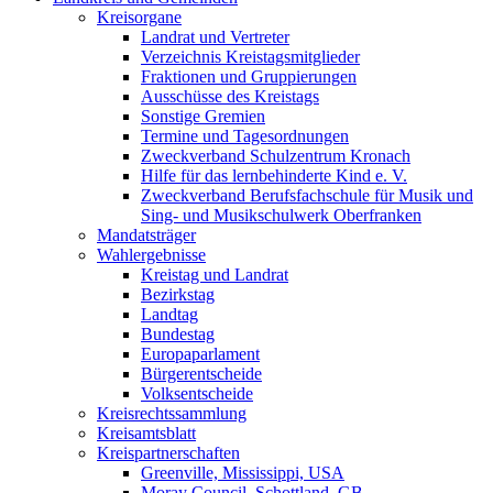
Kreisorgane
Landrat und Vertreter
Verzeichnis Kreistagsmitglieder
Fraktionen und Gruppierungen
Ausschüsse des Kreistags
Sonstige Gremien
Termine und Tagesordnungen
Zweckverband Schulzentrum Kronach
Hilfe für das lernbehinderte Kind e. V.
Zweckverband Berufsfachschule für Musik und
Sing- und Musikschulwerk Oberfranken
Mandatsträger
Wahlergebnisse
Kreistag und Landrat
Bezirkstag
Landtag
Bundestag
Europaparlament
Bürgerentscheide
Volksentscheide
Kreisrechtssammlung
Kreisamtsblatt
Kreispartnerschaften
Greenville, Mississippi, USA
Moray Council, Schottland, GB