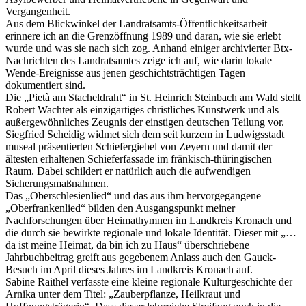
Vergangenheit.
Aus dem Blickwinkel der Landratsamts-Öffentlichkeitsarbeit
erinnere ich an die Grenzöffnung 1989 und daran, wie sie erlebt
wurde und was sie nach sich zog. Anhand einiger archivierter Btx-
Nachrichten des Landratsamtes zeige ich auf, wie darin lokale
Wende-Ereignisse aus jenen geschichtsträchtigen Tagen
dokumentiert sind.
Die „Pietà am Stacheldraht“ in St. Heinrich Steinbach am Wald stellt
Robert Wachter als einzigartiges christliches Kunstwerk und als
außergewöhnliches Zeugnis der einstigen deutschen Teilung vor.
Siegfried Scheidig widmet sich dem seit kurzem in Ludwigsstadt
museal präsentierten Schiefergiebel von Zeyern und damit der
ältesten erhaltenen Schieferfassade im fränkisch-thüringischen
Raum. Dabei schildert er natürlich auch die aufwendigen
Sicherungsmaßnahmen.
Das „Oberschlesienlied“ und das aus ihm hervorgegangene
„Oberfrankenlied“ bilden den Ausgangspunkt meiner
Nachforschungen über Heimathymnen im Landkreis Kronach und
die durch sie bewirkte regionale und lokale Identität. Dieser mit „…
da ist meine Heimat, da bin ich zu Haus“ überschriebene
Jahrbuchbeitrag greift aus gegebenem Anlass auch den Gauck-
Besuch im April dieses Jahres im Landkreis Kronach auf.
Sabine Raithel verfasste eine kleine regionale Kulturgeschichte der
Arnika unter dem Titel: „Zauberpflanze, Heilkraut und