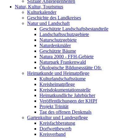
Soziale Angelegenheiten
Natur, Kultur, Tourismus
Kulturkalender
Geschichte des Landkreises
Natur und Landschaft
Geschützte Landschaftsbestandteile
Landschaftsschutzgebiete
Naturschutzgebiete
Naturdenkmäler
Geschützte Bäume
Natura 2000 - FFH-Gebiete
Naturpark Frankenwald
Ökologische Bildungsstätte Ofr.
Heimatkunde und Heimatpflege
Kulturlandschaftsräume
Kreisheimatpflege
Kreisdokumentationsstelle
Heimatkundliche Jahrbücher
Veröffentlichungen der KHPf
Projekt Trinität
Tag des offenen Denkmals
Gartenkultur und Landespflege
Kreisfachberatung
Dorfwettbewerb
Kreisverband