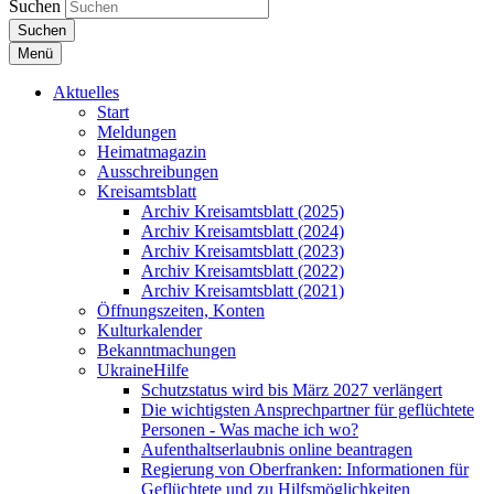
Suchen
Suchen
Menü
Aktuelles
Start
Meldungen
Heimatmagazin
Ausschreibungen
Kreisamtsblatt
Archiv Kreisamtsblatt (2025)
Archiv Kreisamtsblatt (2024)
Archiv Kreisamtsblatt (2023)
Archiv Kreisamtsblatt (2022)
Archiv Kreisamtsblatt (2021)
Öffnungszeiten, Konten
Kulturkalender
Bekanntmachungen
UkraineHilfe
Schutzstatus wird bis März 2027 verlängert
Die wichtigsten Ansprechpartner für geflüchtete
Personen - Was mache ich wo?
Aufenthaltserlaubnis online beantragen
Regierung von Oberfranken: Informationen für
Geflüchtete und zu Hilfsmöglichkeiten