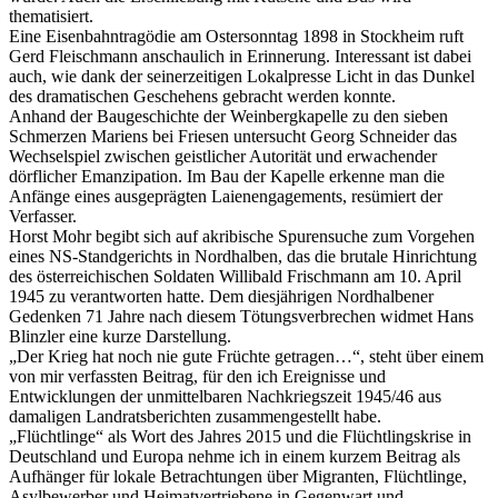
thematisiert.
Eine Eisenbahntragödie am Ostersonntag 1898 in Stockheim ruft
Gerd Fleischmann anschaulich in Erinnerung. Interessant ist dabei
auch, wie dank der seinerzeitigen Lokalpresse Licht in das Dunkel
des dramatischen Geschehens gebracht werden konnte.
Anhand der Baugeschichte der Weinbergkapelle zu den sieben
Schmerzen Mariens bei Friesen untersucht Georg Schneider das
Wechselspiel zwischen geistlicher Autorität und erwachender
dörflicher Emanzipation. Im Bau der Kapelle erkenne man die
Anfänge eines ausgeprägten Laienengagements, resümiert der
Verfasser.
Horst Mohr begibt sich auf akribische Spurensuche zum Vorgehen
eines NS-Standgerichts in Nordhalben, das die brutale Hinrichtung
des österreichischen Soldaten Willibald Frischmann am 10. April
1945 zu verantworten hatte. Dem diesjährigen Nordhalbener
Gedenken 71 Jahre nach diesem Tötungsverbrechen widmet Hans
Blinzler eine kurze Darstellung.
„Der Krieg hat noch nie gute Früchte getragen…“, steht über einem
von mir verfassten Beitrag, für den ich Ereignisse und
Entwicklungen der unmittelbaren Nachkriegszeit 1945/46 aus
damaligen Landratsberichten zusammengestellt habe.
„Flüchtlinge“ als Wort des Jahres 2015 und die Flüchtlingskrise in
Deutschland und Europa nehme ich in einem kurzem Beitrag als
Aufhänger für lokale Betrachtungen über Migranten, Flüchtlinge,
Asylbewerber und Heimatvertriebene in Gegenwart und