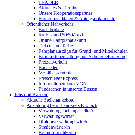
LEADER
Aktuelles & Termine
Unsere Kooperationspartner
Fördermodalitäten & Antragsdokumente
Öffentlicher Nahverkehr
Busfahrpläne
Rufbus und 50/50-Taxi
Online-Fahrplanauskunft
Tickets und Tarife
Fahrplanauszüge für Grund- und Mittelschulen
Fahrtkostenerstattung und Schülerbeförderung
Freizeitverkehr
Baustellen
Mobilitätszentrale
FreischießenExpress
Informationen zum VGN
Fundsachen in unseren Bussen
Jobs und Karriere
Aktuelle Stellenangebote
Ausbildung beim Landkreis Kronach
Verwaltungsfachangestellte/r
Verwaltungswirt/in
Diplomverwaltungswirt/in
Straßenwärter/in
Fachinformatiker/in