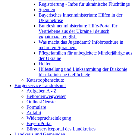
Registrierung - Infos für ukrainische Flüchtlinge
Spenden
Bayerisches Innenministerium: Hilfen in der
Ukrainekrise
Bundesinnenministerium: Hilfe-Portal für
Vertriebene aus der Ukraine | deutsch,
українська, english
Was macht das Jugendamt? Infobroschüre in
mehreren Sprachen.
Pflegefamilien für unbegleitete Minderjährige aus
der Ukraine
Helfen
Hilfestellung und Linksammlung der Diakonie
für ukrainische Geflüchtete
Katastrophenschutz
Bürgerservice Landratsamt
Aufgaben A - Z
Behördenwegweiser
Online-Dienste
Formulare
Anfahrt
Widerspruchseinlegung
BayernPortal
Bürgerserviceportal des Landkreises
Landkreis und Gemeinden