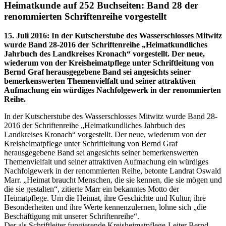
Heimatkunde auf 252 Buchseiten: Band 28 der
renommierten Schriftenreihe vorgestellt
15. Juli 2016
:
In der Kutscherstube des Wasserschlosses Mitwitz
wurde Band 28-2016 der Schriftenreihe „Heimatkundliches
Jahrbuch des Landkreises Kronach“ vorgestellt. Der neue,
wiederum von der Kreisheimatpflege unter Schriftleitung von
Bernd Graf herausgegebene Band sei angesichts seiner
bemerkenswerten Themenvielfalt und seiner attraktiven
Aufmachung ein würdiges Nachfolgewerk in der renommierten
Reihe.
In der Kutscherstube des Wasserschlosses Mitwitz wurde Band 28-
2016 der Schriftenreihe „Heimatkundliches Jahrbuch des
Landkreises Kronach“ vorgestellt. Der neue, wiederum von der
Kreisheimatpflege unter Schriftleitung von Bernd Graf
herausgegebene Band sei angesichts seiner bemerkenswerten
Themenvielfalt und seiner attraktiven Aufmachung ein würdiges
Nachfolgewerk in der renommierten Reihe, betonte Landrat Oswald
Marr. „Heimat braucht Menschen, die sie kennen, die sie mögen und
die sie gestalten“, zitierte Marr ein bekanntes Motto der
Heimatpflege. Um die Heimat, ihre Geschichte und Kultur, ihre
Besonderheiten und ihre Werte kennenzulernen, lohne sich „die
Beschäftigung mit unserer Schriftenreihe“.
Der als Schriftleiter fungierende Kreisheimatpflege-Leiter Bernd