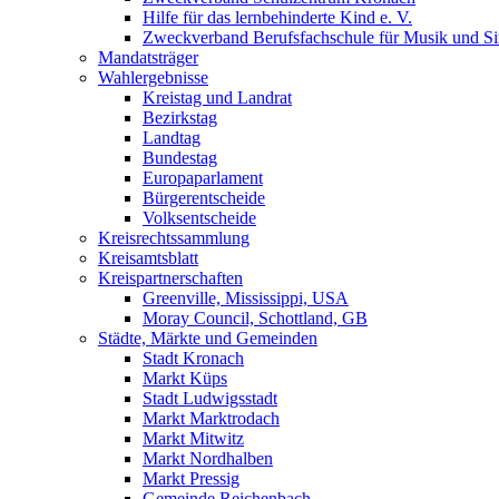
Hilfe für das lernbehinderte Kind e. V.
Zweckverband Berufsfachschule für Musik und S
Mandatsträger
Wahlergebnisse
Kreistag und Landrat
Bezirkstag
Landtag
Bundestag
Europaparlament
Bürgerentscheide
Volksentscheide
Kreisrechtssammlung
Kreisamtsblatt
Kreispartnerschaften
Greenville, Mississippi, USA
Moray Council, Schottland, GB
Städte, Märkte und Gemeinden
Stadt Kronach
Markt Küps
Stadt Ludwigsstadt
Markt Marktrodach
Markt Mitwitz
Markt Nordhalben
Markt Pressig
Gemeinde Reichenbach