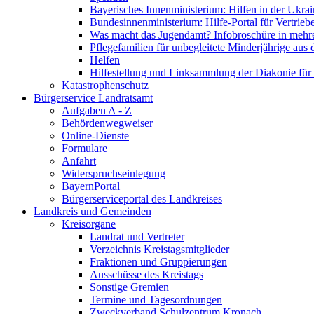
Bayerisches Innenministerium: Hilfen in der Ukrai
Bundesinnenministerium: Hilfe-Portal für Vertrieb
Was macht das Jugendamt? Infobroschüre in mehr
Pflegefamilien für unbegleitete Minderjährige aus 
Helfen
Hilfestellung und Linksammlung der Diakonie für 
Katastrophenschutz
Bürgerservice Landratsamt
Aufgaben A - Z
Behördenwegweiser
Online-Dienste
Formulare
Anfahrt
Widerspruchseinlegung
BayernPortal
Bürgerserviceportal des Landkreises
Landkreis und Gemeinden
Kreisorgane
Landrat und Vertreter
Verzeichnis Kreistagsmitglieder
Fraktionen und Gruppierungen
Ausschüsse des Kreistags
Sonstige Gremien
Termine und Tagesordnungen
Zweckverband Schulzentrum Kronach