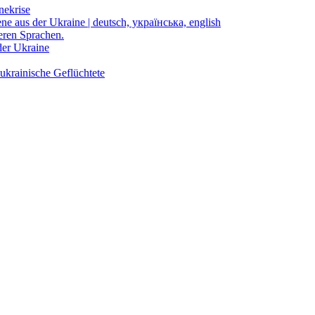
nekrise
ene aus der Ukraine | deutsch, українська, english
eren Sprachen.
der Ukraine
ukrainische Geflüchtete