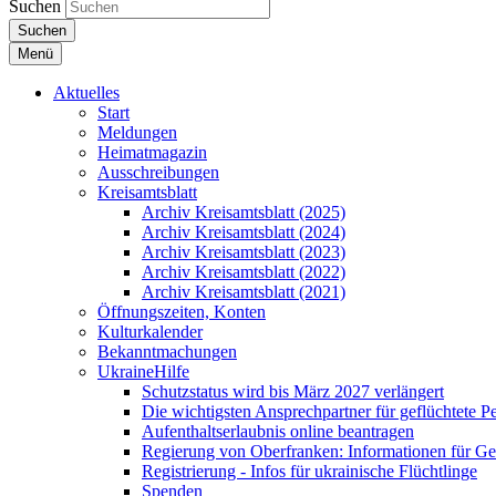
Suchen
Suchen
Menü
Aktuelles
Start
Meldungen
Heimatmagazin
Ausschreibungen
Kreisamtsblatt
Archiv Kreisamtsblatt (2025)
Archiv Kreisamtsblatt (2024)
Archiv Kreisamtsblatt (2023)
Archiv Kreisamtsblatt (2022)
Archiv Kreisamtsblatt (2021)
Öffnungszeiten, Konten
Kulturkalender
Bekanntmachungen
UkraineHilfe
Schutzstatus wird bis März 2027 verlängert
Die wichtigsten Ansprechpartner für geflüchtete 
Aufenthaltserlaubnis online beantragen
Regierung von Oberfranken: Informationen für Gef
Registrierung - Infos für ukrainische Flüchtlinge
Spenden