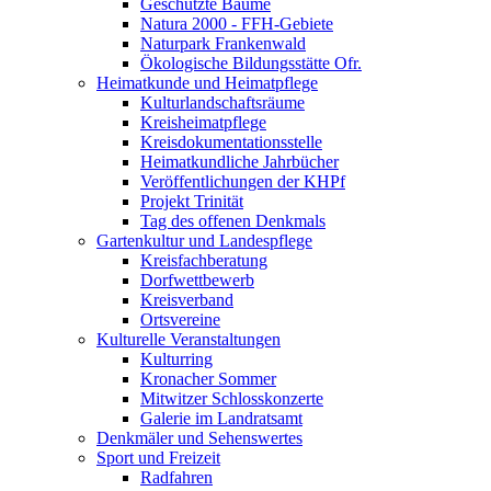
Geschützte Bäume
Natura 2000 - FFH-Gebiete
Naturpark Frankenwald
Ökologische Bildungsstätte Ofr.
Heimatkunde und Heimatpflege
Kulturlandschaftsräume
Kreisheimatpflege
Kreisdokumentationsstelle
Heimatkundliche Jahrbücher
Veröffentlichungen der KHPf
Projekt Trinität
Tag des offenen Denkmals
Gartenkultur und Landespflege
Kreisfachberatung
Dorfwettbewerb
Kreisverband
Ortsvereine
Kulturelle Veranstaltungen
Kulturring
Kronacher Sommer
Mitwitzer Schlosskonzerte
Galerie im Landratsamt
Denkmäler und Sehenswertes
Sport und Freizeit
Radfahren