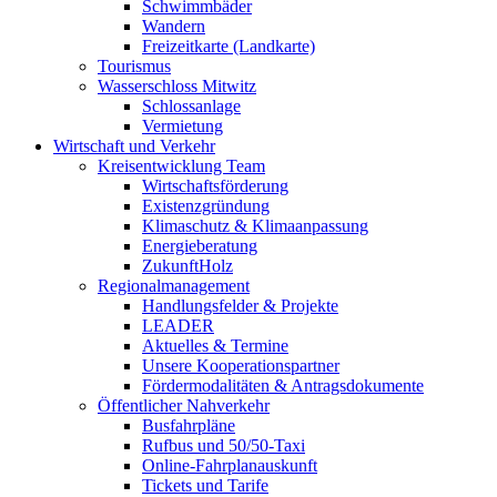
Schwimmbäder
Wandern
Freizeitkarte (Landkarte)
Tourismus
Wasserschloss Mitwitz
Schlossanlage
Vermietung
Wirtschaft und Verkehr
Kreisentwicklung Team
Wirtschaftsförderung
Existenzgründung
Klimaschutz & Klimaanpassung
Energieberatung
ZukunftHolz
Regionalmanagement
Handlungsfelder & Projekte
LEADER
Aktuelles & Termine
Unsere Kooperationspartner
Fördermodalitäten & Antragsdokumente
Öffentlicher Nahverkehr
Busfahrpläne
Rufbus und 50/50-Taxi
Online-Fahrplanauskunft
Tickets und Tarife