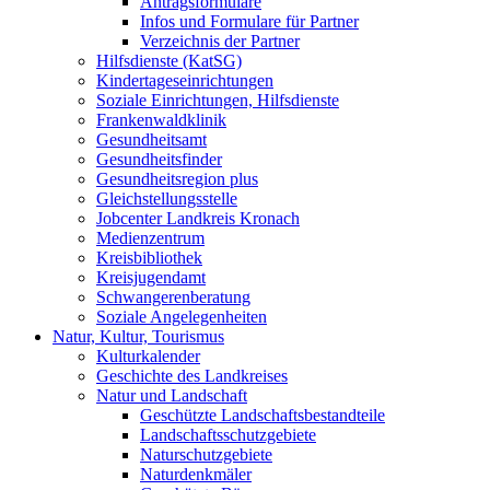
Antragsformulare
Infos und Formulare für Partner
Verzeichnis der Partner
Hilfsdienste (KatSG)
Kindertageseinrichtungen
Soziale Einrichtungen, Hilfsdienste
Frankenwaldklinik
Gesundheitsamt
Gesundheitsfinder
Gesundheitsregion plus
Gleichstellungsstelle
Jobcenter Landkreis Kronach
Medienzentrum
Kreisbibliothek
Kreisjugendamt
Schwangerenberatung
Soziale Angelegenheiten
Natur, Kultur, Tourismus
Kulturkalender
Geschichte des Landkreises
Natur und Landschaft
Geschützte Landschaftsbestandteile
Landschaftsschutzgebiete
Naturschutzgebiete
Naturdenkmäler