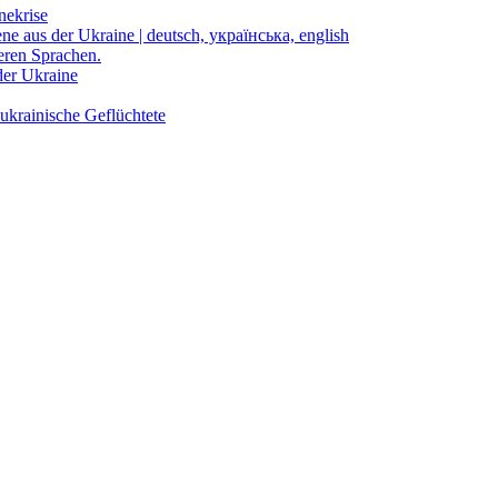
nekrise
ene aus der Ukraine | deutsch, українська, english
eren Sprachen.
der Ukraine
ukrainische Geflüchtete