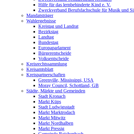
Hilfe für das lernbehinderte Kind e. V.
Zweckverband Berufsfachschule für Musik und S
Mandatsträger
Wahlergebnisse
Kreistag und Landrat
Bezirkstag
Landtag
Bundestag
Europaparlament
Bürgerentscheide
Volksentscheide
Kreisrechtssammlung
Kreisamtsblatt
Kreispartnerschaften
Greenville, Mississippi, USA
Moray Council, Schottland, GB
Städte, Märkte und Gemeinden
Stadt Kronach
Markt Küps
Stadt Ludwigsstadt
Markt Marktrodach
Markt Mitwitz
Markt Nordhalben
Markt Pressig
Gemeinde Reichenbach