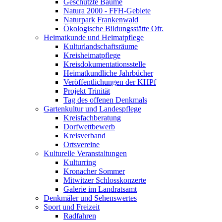
Geschützte Bäume
Natura 2000 - FFH-Gebiete
Naturpark Frankenwald
Ökologische Bildungsstätte Ofr.
Heimatkunde und Heimatpflege
Kulturlandschaftsräume
Kreisheimatpflege
Kreisdokumentationsstelle
Heimatkundliche Jahrbücher
Veröffentlichungen der KHPf
Projekt Trinität
Tag des offenen Denkmals
Gartenkultur und Landespflege
Kreisfachberatung
Dorfwettbewerb
Kreisverband
Ortsvereine
Kulturelle Veranstaltungen
Kulturring
Kronacher Sommer
Mitwitzer Schlosskonzerte
Galerie im Landratsamt
Denkmäler und Sehenswertes
Sport und Freizeit
Radfahren