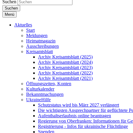
Suchen
Suchen
Menü
Aktuelles
Start
Meldungen
Heimatmagazin
Ausschreibungen
Kreisamtsblatt
Archiv Kreisamtsblatt (2025)
Archiv Kreisamtsblatt (2024)
Archiv Kreisamtsblatt (2023)
Archiv Kreisamtsblatt (2022)
Archiv Kreisamtsblatt (2021)
Öffnungszeiten, Konten
Kulturkalender
Bekanntmachungen
UkraineHilfe
Schutzstatus wird bis März 2027 verlängert
Die wichtigsten Ansprechpartner für geflüchtete 
Aufenthaltserlaubnis online beantragen
Regierung von Oberfranken: Informationen für Gef
Registrierung - Infos für ukrainische Flüchtlinge
Spenden