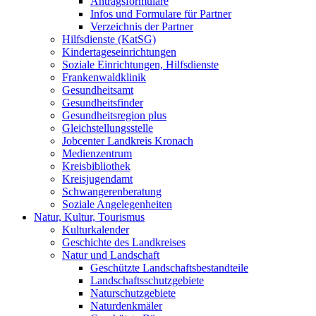
Antragsformulare
Infos und Formulare für Partner
Verzeichnis der Partner
Hilfsdienste (KatSG)
Kindertageseinrichtungen
Soziale Einrichtungen, Hilfsdienste
Frankenwaldklinik
Gesundheitsamt
Gesundheitsfinder
Gesundheitsregion plus
Gleichstellungsstelle
Jobcenter Landkreis Kronach
Medienzentrum
Kreisbibliothek
Kreisjugendamt
Schwangerenberatung
Soziale Angelegenheiten
Natur, Kultur, Tourismus
Kulturkalender
Geschichte des Landkreises
Natur und Landschaft
Geschützte Landschaftsbestandteile
Landschaftsschutzgebiete
Naturschutzgebiete
Naturdenkmäler