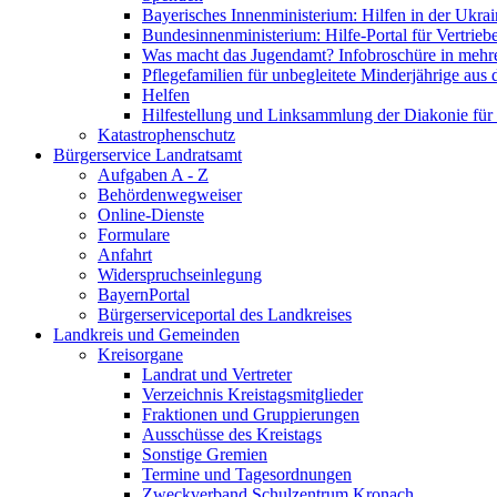
Bayerisches Innenministerium: Hilfen in der Ukrai
Bundesinnenministerium: Hilfe-Portal für Vertrieb
Was macht das Jugendamt? Infobroschüre in mehr
Pflegefamilien für unbegleitete Minderjährige aus 
Helfen
Hilfestellung und Linksammlung der Diakonie für 
Katastrophenschutz
Bürgerservice Landratsamt
Aufgaben A - Z
Behördenwegweiser
Online-Dienste
Formulare
Anfahrt
Widerspruchseinlegung
BayernPortal
Bürgerserviceportal des Landkreises
Landkreis und Gemeinden
Kreisorgane
Landrat und Vertreter
Verzeichnis Kreistagsmitglieder
Fraktionen und Gruppierungen
Ausschüsse des Kreistags
Sonstige Gremien
Termine und Tagesordnungen
Zweckverband Schulzentrum Kronach