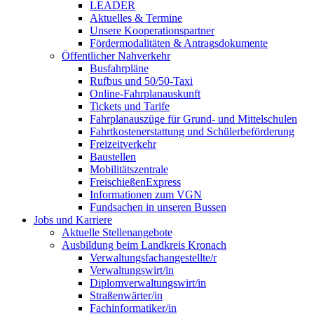
LEADER
Aktuelles & Termine
Unsere Kooperationspartner
Fördermodalitäten & Antragsdokumente
Öffentlicher Nahverkehr
Busfahrpläne
Rufbus und 50/50-Taxi
Online-Fahrplanauskunft
Tickets und Tarife
Fahrplanauszüge für Grund- und Mittelschulen
Fahrtkostenerstattung und Schülerbeförderung
Freizeitverkehr
Baustellen
Mobilitätszentrale
FreischießenExpress
Informationen zum VGN
Fundsachen in unseren Bussen
Jobs und Karriere
Aktuelle Stellenangebote
Ausbildung beim Landkreis Kronach
Verwaltungsfachangestellte/r
Verwaltungswirt/in
Diplomverwaltungswirt/in
Straßenwärter/in
Fachinformatiker/in