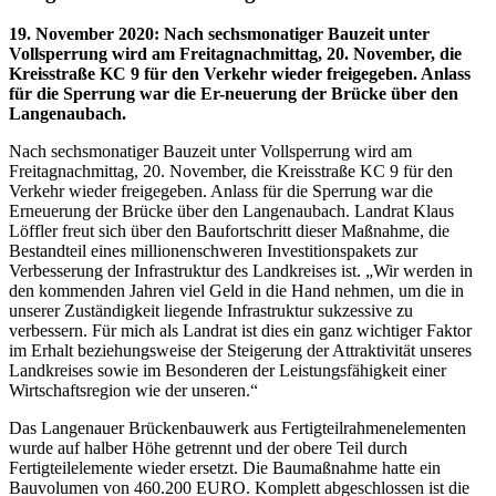
19. November 2020
:
Nach sechsmonatiger Bauzeit unter
Vollsperrung wird am Freitagnachmittag, 20. November, die
Kreisstraße KC 9 für den Verkehr wieder freigegeben. Anlass
für die Sperrung war die Er-neuerung der Brücke über den
Langenaubach.
Nach sechsmonatiger Bauzeit unter Vollsperrung wird am
Freitagnachmittag, 20. November, die Kreisstraße KC 9 für den
Verkehr wieder freigegeben. Anlass für die Sperrung war die
Erneuerung der Brücke über den Langenaubach. Landrat Klaus
Löffler freut sich über den Baufortschritt dieser Maßnahme, die
Bestandteil eines millionenschweren Investitionspakets zur
Verbesserung der Infrastruktur des Landkreises ist. „Wir werden in
den kommenden Jahren viel Geld in die Hand nehmen, um die in
unserer Zuständigkeit liegende Infrastruktur sukzessive zu
verbessern. Für mich als Landrat ist dies ein ganz wichtiger Faktor
im Erhalt beziehungsweise der Steigerung der Attraktivität unseres
Landkreises sowie im Besonderen der Leistungsfähigkeit einer
Wirtschaftsregion wie der unseren.“
Das Langenauer Brückenbauwerk aus Fertigteilrahmenelementen
wurde auf halber Höhe getrennt und der obere Teil durch
Fertigteilelemente wieder ersetzt. Die Baumaßnahme hatte ein
Bauvolumen von 460.200 EURO. Komplett abgeschlossen ist die