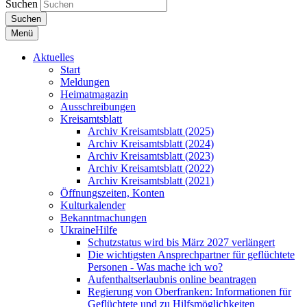
Suchen
Suchen
Menü
Aktuelles
Start
Meldungen
Heimatmagazin
Ausschreibungen
Kreisamtsblatt
Archiv Kreisamtsblatt (2025)
Archiv Kreisamtsblatt (2024)
Archiv Kreisamtsblatt (2023)
Archiv Kreisamtsblatt (2022)
Archiv Kreisamtsblatt (2021)
Öffnungszeiten, Konten
Kulturkalender
Bekanntmachungen
UkraineHilfe
Schutzstatus wird bis März 2027 verlängert
Die wichtigsten Ansprechpartner für geflüchtete
Personen - Was mache ich wo?
Aufenthaltserlaubnis online beantragen
Regierung von Oberfranken: Informationen für
Geflüchtete und zu Hilfsmöglichkeiten