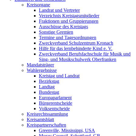
Kreisorgane
Landrat und Vertreter
Verzeichnis Kreistagsmitglieder
Fraktionen und Gruppierungen
Ausschüsse des Kreistags
Sonstige Gremien
Termine und Tagesordnungen
Zweckverband Schulzentrum Kronach
Hilfe für das lernbehinderte Kind e. V.
Zweckverband Berufsfachschule für Musik und
Sing- und Musikschulwerk Oberfranken
Mandatsträger
Wahlergebnisse
Kreistag und Landrat
Bezirkstag
Landtag
Bundestag
Europaparlament
Bürgerentscheide
Volksentscheide
Kreisrechtssammlung
Kreisamtsblatt
Kreispartnerschaften
Greenville, Mississippi, USA
Moray Council, Schottland, GB