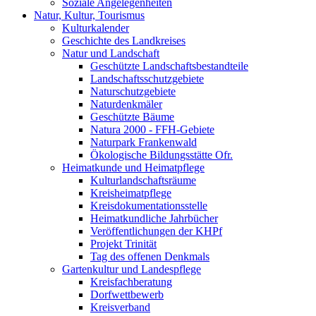
Soziale Angelegenheiten
Natur, Kultur, Tourismus
Kulturkalender
Geschichte des Landkreises
Natur und Landschaft
Geschützte Landschaftsbestandteile
Landschaftsschutzgebiete
Naturschutzgebiete
Naturdenkmäler
Geschützte Bäume
Natura 2000 - FFH-Gebiete
Naturpark Frankenwald
Ökologische Bildungsstätte Ofr.
Heimatkunde und Heimatpflege
Kulturlandschaftsräume
Kreisheimatpflege
Kreisdokumentationsstelle
Heimatkundliche Jahrbücher
Veröffentlichungen der KHPf
Projekt Trinität
Tag des offenen Denkmals
Gartenkultur und Landespflege
Kreisfachberatung
Dorfwettbewerb
Kreisverband