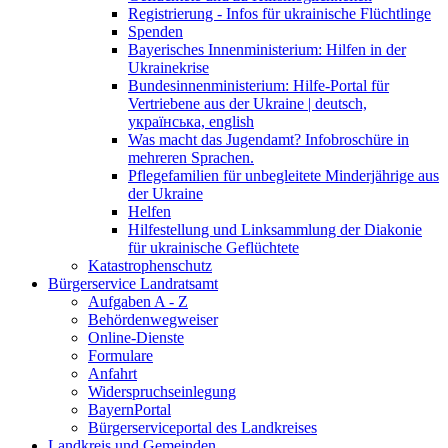
Registrierung - Infos für ukrainische Flüchtlinge
Spenden
Bayerisches Innenministerium: Hilfen in der
Ukrainekrise
Bundesinnenministerium: Hilfe-Portal für
Vertriebene aus der Ukraine | deutsch,
українська, english
Was macht das Jugendamt? Infobroschüre in
mehreren Sprachen.
Pflegefamilien für unbegleitete Minderjährige aus
der Ukraine
Helfen
Hilfestellung und Linksammlung der Diakonie
für ukrainische Geflüchtete
Katastrophenschutz
Bürgerservice Landratsamt
Aufgaben A - Z
Behördenwegweiser
Online-Dienste
Formulare
Anfahrt
Widerspruchseinlegung
BayernPortal
Bürgerserviceportal des Landkreises
Landkreis und Gemeinden