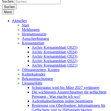
Suchen
Suchen
Menü
Aktuelles
Start
Meldungen
Heimatmagazin
Ausschreibungen
Kreisamtsblatt
Archiv Kreisamtsblatt (2025)
Archiv Kreisamtsblatt (2024)
Archiv Kreisamtsblatt (2023)
Archiv Kreisamtsblatt (2022)
Archiv Kreisamtsblatt (2021)
Öffnungszeiten, Konten
Kulturkalender
Bekanntmachungen
UkraineHilfe
Schutzstatus wird bis März 2027 verlängert
Die wichtigsten Ansprechpartner für geflüchtete
Personen - Was mache ich wo?
Aufenthaltserlaubnis online beantragen
Regierung von Oberfranken: Informationen für
Geflüchtete und zu Hilfsmöglichkeiten