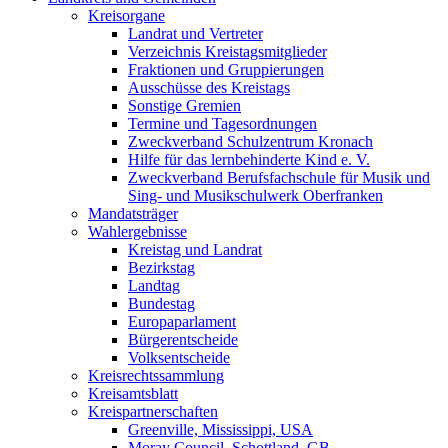
Kreisorgane
Landrat und Vertreter
Verzeichnis Kreistagsmitglieder
Fraktionen und Gruppierungen
Ausschüsse des Kreistags
Sonstige Gremien
Termine und Tagesordnungen
Zweckverband Schulzentrum Kronach
Hilfe für das lernbehinderte Kind e. V.
Zweckverband Berufsfachschule für Musik und
Sing- und Musikschulwerk Oberfranken
Mandatsträger
Wahlergebnisse
Kreistag und Landrat
Bezirkstag
Landtag
Bundestag
Europaparlament
Bürgerentscheide
Volksentscheide
Kreisrechtssammlung
Kreisamtsblatt
Kreispartnerschaften
Greenville, Mississippi, USA
Moray Council, Schottland, GB