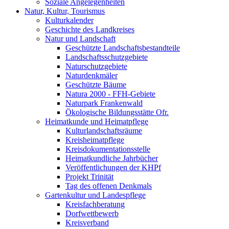
Soziale Angelegenheiten
Natur, Kultur, Tourismus
Kulturkalender
Geschichte des Landkreises
Natur und Landschaft
Geschützte Landschaftsbestandteile
Landschaftsschutzgebiete
Naturschutzgebiete
Naturdenkmäler
Geschützte Bäume
Natura 2000 - FFH-Gebiete
Naturpark Frankenwald
Ökologische Bildungsstätte Ofr.
Heimatkunde und Heimatpflege
Kulturlandschaftsräume
Kreisheimatpflege
Kreisdokumentationsstelle
Heimatkundliche Jahrbücher
Veröffentlichungen der KHPf
Projekt Trinität
Tag des offenen Denkmals
Gartenkultur und Landespflege
Kreisfachberatung
Dorfwettbewerb
Kreisverband