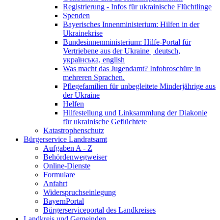
Registrierung - Infos für ukrainische Flüchtlinge
Spenden
Bayerisches Innenministerium: Hilfen in der
Ukrainekrise
Bundesinnenministerium: Hilfe-Portal für
Vertriebene aus der Ukraine | deutsch,
українська, english
Was macht das Jugendamt? Infobroschüre in
mehreren Sprachen.
Pflegefamilien für unbegleitete Minderjährige aus
der Ukraine
Helfen
Hilfestellung und Linksammlung der Diakonie
für ukrainische Geflüchtete
Katastrophenschutz
Bürgerservice Landratsamt
Aufgaben A - Z
Behördenwegweiser
Online-Dienste
Formulare
Anfahrt
Widerspruchseinlegung
BayernPortal
Bürgerserviceportal des Landkreises
Landkreis und Gemeinden