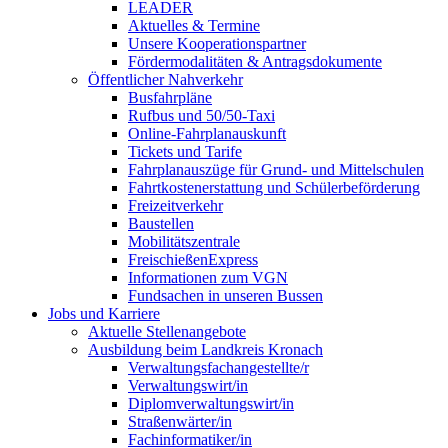
LEADER
Aktuelles & Termine
Unsere Kooperationspartner
Fördermodalitäten & Antragsdokumente
Öffentlicher Nahverkehr
Busfahrpläne
Rufbus und 50/50-Taxi
Online-Fahrplanauskunft
Tickets und Tarife
Fahrplanauszüge für Grund- und Mittelschulen
Fahrtkostenerstattung und Schülerbeförderung
Freizeitverkehr
Baustellen
Mobilitätszentrale
FreischießenExpress
Informationen zum VGN
Fundsachen in unseren Bussen
Jobs und Karriere
Aktuelle Stellenangebote
Ausbildung beim Landkreis Kronach
Verwaltungsfachangestellte/r
Verwaltungswirt/in
Diplomverwaltungswirt/in
Straßenwärter/in
Fachinformatiker/in