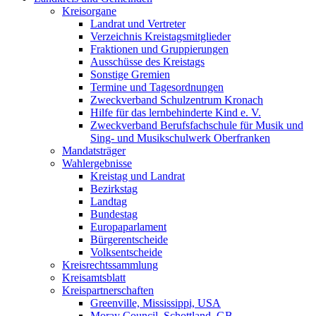
Kreisorgane
Landrat und Vertreter
Verzeichnis Kreistagsmitglieder
Fraktionen und Gruppierungen
Ausschüsse des Kreistags
Sonstige Gremien
Termine und Tagesordnungen
Zweckverband Schulzentrum Kronach
Hilfe für das lernbehinderte Kind e. V.
Zweckverband Berufsfachschule für Musik und
Sing- und Musikschulwerk Oberfranken
Mandatsträger
Wahlergebnisse
Kreistag und Landrat
Bezirkstag
Landtag
Bundestag
Europaparlament
Bürgerentscheide
Volksentscheide
Kreisrechtssammlung
Kreisamtsblatt
Kreispartnerschaften
Greenville, Mississippi, USA
Moray Council, Schottland, GB