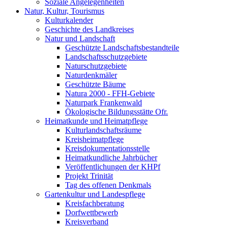
Soziale Angelegenheiten
Natur, Kultur, Tourismus
Kulturkalender
Geschichte des Landkreises
Natur und Landschaft
Geschützte Landschaftsbestandteile
Landschaftsschutzgebiete
Naturschutzgebiete
Naturdenkmäler
Geschützte Bäume
Natura 2000 - FFH-Gebiete
Naturpark Frankenwald
Ökologische Bildungsstätte Ofr.
Heimatkunde und Heimatpflege
Kulturlandschaftsräume
Kreisheimatpflege
Kreisdokumentationsstelle
Heimatkundliche Jahrbücher
Veröffentlichungen der KHPf
Projekt Trinität
Tag des offenen Denkmals
Gartenkultur und Landespflege
Kreisfachberatung
Dorfwettbewerb
Kreisverband