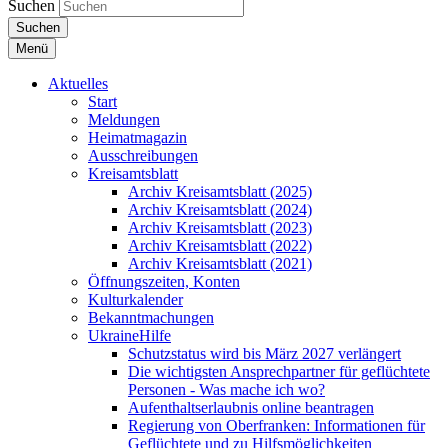
Suchen
Suchen
Menü
Aktuelles
Start
Meldungen
Heimatmagazin
Ausschreibungen
Kreisamtsblatt
Archiv Kreisamtsblatt (2025)
Archiv Kreisamtsblatt (2024)
Archiv Kreisamtsblatt (2023)
Archiv Kreisamtsblatt (2022)
Archiv Kreisamtsblatt (2021)
Öffnungszeiten, Konten
Kulturkalender
Bekanntmachungen
UkraineHilfe
Schutzstatus wird bis März 2027 verlängert
Die wichtigsten Ansprechpartner für geflüchtete
Personen - Was mache ich wo?
Aufenthaltserlaubnis online beantragen
Regierung von Oberfranken: Informationen für
Geflüchtete und zu Hilfsmöglichkeiten