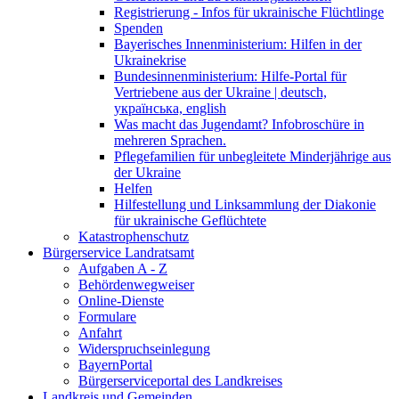
Registrierung - Infos für ukrainische Flüchtlinge
Spenden
Bayerisches Innenministerium: Hilfen in der
Ukrainekrise
Bundesinnenministerium: Hilfe-Portal für
Vertriebene aus der Ukraine | deutsch,
українська, english
Was macht das Jugendamt? Infobroschüre in
mehreren Sprachen.
Pflegefamilien für unbegleitete Minderjährige aus
der Ukraine
Helfen
Hilfestellung und Linksammlung der Diakonie
für ukrainische Geflüchtete
Katastrophenschutz
Bürgerservice Landratsamt
Aufgaben A - Z
Behördenwegweiser
Online-Dienste
Formulare
Anfahrt
Widerspruchseinlegung
BayernPortal
Bürgerserviceportal des Landkreises
Landkreis und Gemeinden