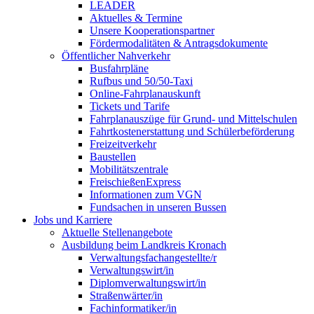
LEADER
Aktuelles & Termine
Unsere Kooperationspartner
Fördermodalitäten & Antragsdokumente
Öffentlicher Nahverkehr
Busfahrpläne
Rufbus und 50/50-Taxi
Online-Fahrplanauskunft
Tickets und Tarife
Fahrplanauszüge für Grund- und Mittelschulen
Fahrtkostenerstattung und Schülerbeförderung
Freizeitverkehr
Baustellen
Mobilitätszentrale
FreischießenExpress
Informationen zum VGN
Fundsachen in unseren Bussen
Jobs und Karriere
Aktuelle Stellenangebote
Ausbildung beim Landkreis Kronach
Verwaltungsfachangestellte/r
Verwaltungswirt/in
Diplomverwaltungswirt/in
Straßenwärter/in
Fachinformatiker/in