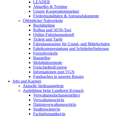
LEADER
Aktuelles & Termine
Unsere Kooperationspartner
Fördermodalitäten & Antragsdokumente
Öffentlicher Nahverkehr
Busfahrpläne
Rufbus und 50/50-Taxi
Online-Fahrplanauskunft
Tickets und Tarife
Fahrplanauszüge für Grund- und Mittelschulen
Fahrtkostenerstattung und Schülerbeförderung
Freizeitverkehr
Baustellen
Mobilitätszentrale
FreischießenExpress
Informationen zum VGN
Fundsachen in unseren Bussen
Jobs und Karriere
Aktuelle Stellenangebote
Ausbildung beim Landkreis Kronach
Verwaltungsfachangestellte/r
Verwaltungswirt/in
Diplomverwaltungswirt/in
Straßenwärter/in
Fachinformatiker/in