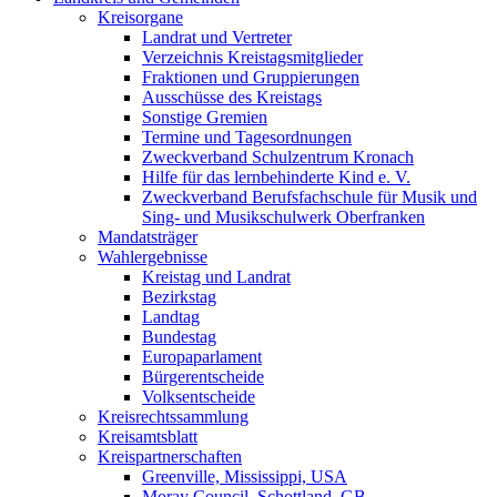
Kreisorgane
Landrat und Vertreter
Verzeichnis Kreistagsmitglieder
Fraktionen und Gruppierungen
Ausschüsse des Kreistags
Sonstige Gremien
Termine und Tagesordnungen
Zweckverband Schulzentrum Kronach
Hilfe für das lernbehinderte Kind e. V.
Zweckverband Berufsfachschule für Musik und
Sing- und Musikschulwerk Oberfranken
Mandatsträger
Wahlergebnisse
Kreistag und Landrat
Bezirkstag
Landtag
Bundestag
Europaparlament
Bürgerentscheide
Volksentscheide
Kreisrechtssammlung
Kreisamtsblatt
Kreispartnerschaften
Greenville, Mississippi, USA
Moray Council, Schottland, GB