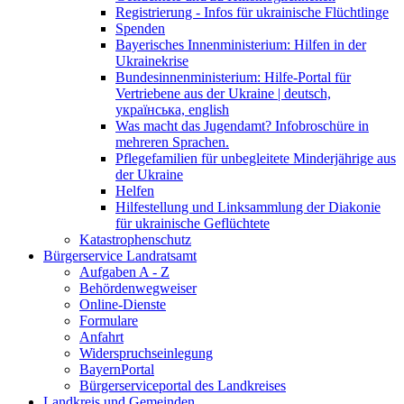
Registrierung - Infos für ukrainische Flüchtlinge
Spenden
Bayerisches Innenministerium: Hilfen in der
Ukrainekrise
Bundesinnenministerium: Hilfe-Portal für
Vertriebene aus der Ukraine | deutsch,
українська, english
Was macht das Jugendamt? Infobroschüre in
mehreren Sprachen.
Pflegefamilien für unbegleitete Minderjährige aus
der Ukraine
Helfen
Hilfestellung und Linksammlung der Diakonie
für ukrainische Geflüchtete
Katastrophenschutz
Bürgerservice Landratsamt
Aufgaben A - Z
Behördenwegweiser
Online-Dienste
Formulare
Anfahrt
Widerspruchseinlegung
BayernPortal
Bürgerserviceportal des Landkreises
Landkreis und Gemeinden