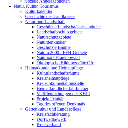
Soziale Angelegenheiten
Natur, Kultur, Tourismus
Kulturkalender
Geschichte des Landkreises
Natur und Landschaft
Geschützte Landschaftsbestandteile
Landschaftsschutzgebiete
Naturschutzgebiete
Naturdenkmäler
Geschützte Bäume
Natura 2000 - FFH-Gebiete
Naturpark Frankenwald
Ökologische Bildungsstätte Ofr.
Heimatkunde und Heimatpflege
Kulturlandschaftsräume
Kreisheimatpflege
Kreisdokumentationsstelle
Heimatkundliche Jahrbücher
Veröffentlichungen der KHPf
Projekt Trinität
Tag des offenen Denkmals
Gartenkultur und Landespflege
Kreisfachberatung
Dorfwettbewerb
Kreisverband