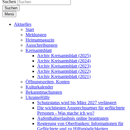
Suchen
Suchen
Menü
Aktuelles
Start
Meldungen
Heimatmagazin
Ausschreibungen
Kreisamtsblatt
Archiv Kreisamtsblatt (2025)
Archiv Kreisamtsblatt (2024)
Archiv Kreisamtsblatt (2023)
Archiv Kreisamtsblatt (2022)
Archiv Kreisamtsblatt (2021)
Öffnungszeiten, Konten
Kulturkalender
Bekanntmachungen
UkraineHilfe
Schutzstatus wird bis März 2027 verlängert
Die wichtigsten Ansprechpartner für geflüchtete
Personen - Was mache ich wo?
Aufenthaltserlaubnis online beantragen
Regierung von Oberfranken: Informationen für
Geflüchtete und zu Hilfsmöglichkeiten