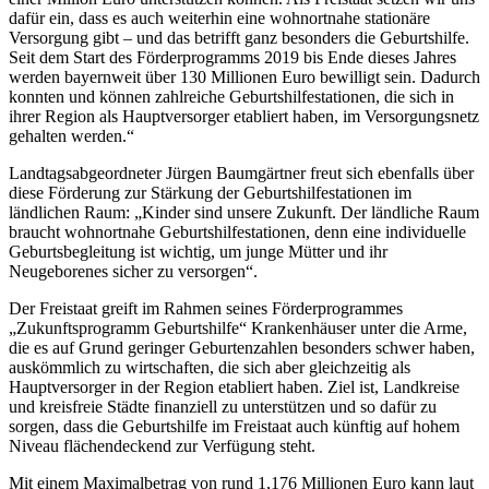
dafür ein, dass es auch weiterhin eine wohnortnahe stationäre
Versorgung gibt – und das betrifft ganz besonders die Geburtshilfe.
Seit dem Start des Förderprogramms 2019 bis Ende dieses Jahres
werden bayernweit über 130 Millionen Euro bewilligt sein. Dadurch
konnten und können zahlreiche Geburtshilfestationen, die sich in
ihrer Region als Hauptversorger etabliert haben, im Versorgungsnetz
gehalten werden.“
Landtagsabgeordneter Jürgen Baumgärtner freut sich ebenfalls über
diese Förderung zur Stärkung der Geburtshilfestationen im
ländlichen Raum: „Kinder sind unsere Zukunft. Der ländliche Raum
braucht wohnortnahe Geburtshilfestationen, denn eine individuelle
Geburtsbegleitung ist wichtig, um junge Mütter und ihr
Neugeborenes sicher zu versorgen“.
Der Freistaat greift im Rahmen seines Förderprogrammes
„Zukunftsprogramm Geburtshilfe“ Krankenhäuser unter die Arme,
die es auf Grund geringer Geburtenzahlen besonders schwer haben,
auskömmlich zu wirtschaften, die sich aber gleichzeitig als
Hauptversorger in der Region etabliert haben. Ziel ist, Landkreise
und kreisfreie Städte finanziell zu unterstützen und so dafür zu
sorgen, dass die Geburtshilfe im Freistaat auch künftig auf hohem
Niveau flächendeckend zur Verfügung steht.
Mit einem Maximalbetrag von rund 1,176 Millionen Euro kann laut