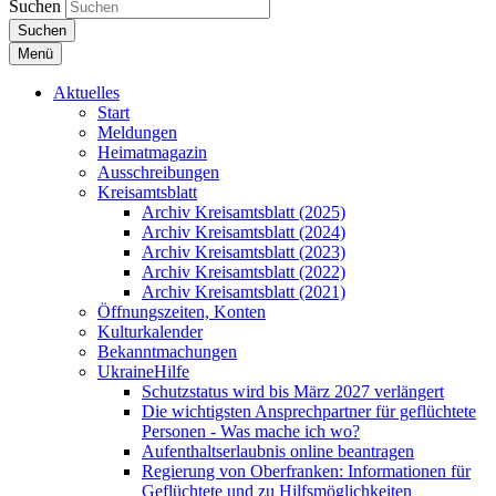
Suchen
Suchen
Menü
Aktuelles
Start
Meldungen
Heimatmagazin
Ausschreibungen
Kreisamtsblatt
Archiv Kreisamtsblatt (2025)
Archiv Kreisamtsblatt (2024)
Archiv Kreisamtsblatt (2023)
Archiv Kreisamtsblatt (2022)
Archiv Kreisamtsblatt (2021)
Öffnungszeiten, Konten
Kulturkalender
Bekanntmachungen
UkraineHilfe
Schutzstatus wird bis März 2027 verlängert
Die wichtigsten Ansprechpartner für geflüchtete
Personen - Was mache ich wo?
Aufenthaltserlaubnis online beantragen
Regierung von Oberfranken: Informationen für
Geflüchtete und zu Hilfsmöglichkeiten