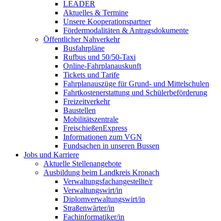
LEADER
Aktuelles & Termine
Unsere Kooperationspartner
Fördermodalitäten & Antragsdokumente
Öffentlicher Nahverkehr
Busfahrpläne
Rufbus und 50/50-Taxi
Online-Fahrplanauskunft
Tickets und Tarife
Fahrplanauszüge für Grund- und Mittelschulen
Fahrtkostenerstattung und Schülerbeförderung
Freizeitverkehr
Baustellen
Mobilitätszentrale
FreischießenExpress
Informationen zum VGN
Fundsachen in unseren Bussen
Jobs und Karriere
Aktuelle Stellenangebote
Ausbildung beim Landkreis Kronach
Verwaltungsfachangestellte/r
Verwaltungswirt/in
Diplomverwaltungswirt/in
Straßenwärter/in
Fachinformatiker/in