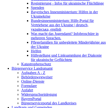
Registrierung - Infos für ukrainische Flüchtlinge
Spenden
Bayerisches Innenministerium: Hilfen in der
Ukrainekrise
Bundesinnenministerium: Hilfe-Portal für
Vertriebene aus der Ukraine | deutsch,
українська, english
Was macht das Jugendamt? Infobroschüre in
mehreren Sprachen.
Pflegefamilien für unbegleitete Minderjährige aus
der Ukraine
Helfen
Hilfestellung und Linksammlung der Diakonie
für ukrainische Geflüchtete
Katastrophenschutz
Bürgerservice Landratsamt
Aufgaben A - Z
Behördenwegweiser
Online-Dienste
Formulare
Anfahrt
Widerspruchseinlegung
BayernPortal
Bürgerserviceportal des Landkreises
Landkreis und Gemeinden