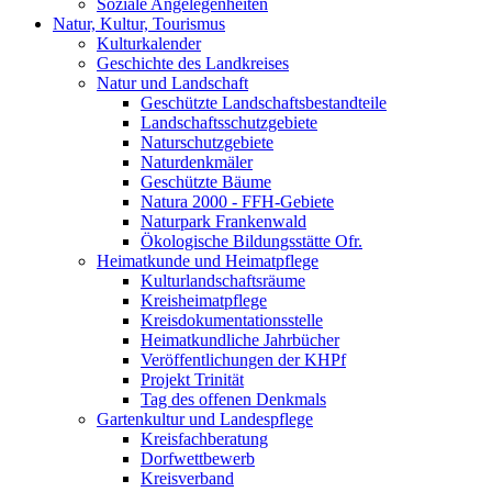
Soziale Angelegenheiten
Natur, Kultur, Tourismus
Kulturkalender
Geschichte des Landkreises
Natur und Landschaft
Geschützte Landschaftsbestandteile
Landschaftsschutzgebiete
Naturschutzgebiete
Naturdenkmäler
Geschützte Bäume
Natura 2000 - FFH-Gebiete
Naturpark Frankenwald
Ökologische Bildungsstätte Ofr.
Heimatkunde und Heimatpflege
Kulturlandschaftsräume
Kreisheimatpflege
Kreisdokumentationsstelle
Heimatkundliche Jahrbücher
Veröffentlichungen der KHPf
Projekt Trinität
Tag des offenen Denkmals
Gartenkultur und Landespflege
Kreisfachberatung
Dorfwettbewerb
Kreisverband