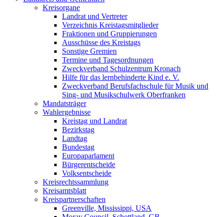
Kreisorgane
Landrat und Vertreter
Verzeichnis Kreistagsmitglieder
Fraktionen und Gruppierungen
Ausschüsse des Kreistags
Sonstige Gremien
Termine und Tagesordnungen
Zweckverband Schulzentrum Kronach
Hilfe für das lernbehinderte Kind e. V.
Zweckverband Berufsfachschule für Musik und
Sing- und Musikschulwerk Oberfranken
Mandatsträger
Wahlergebnisse
Kreistag und Landrat
Bezirkstag
Landtag
Bundestag
Europaparlament
Bürgerentscheide
Volksentscheide
Kreisrechtssammlung
Kreisamtsblatt
Kreispartnerschaften
Greenville, Mississippi, USA
Moray Council, Schottland, GB