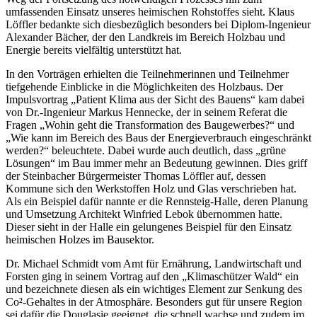
umfassenden Einsatz unseres heimischen Rohstoffes sieht. Klaus
Löffler bedankte sich diesbezüglich besonders bei Diplom-Ingenieur
Alexander Bächer, der den Landkreis im Bereich Holzbau und
Energie bereits vielfältig unterstützt hat.
In den Vorträgen erhielten die Teilnehmerinnen und Teilnehmer
tiefgehende Einblicke in die Möglichkeiten des Holzbaus. Der
Impulsvortrag „Patient Klima aus der Sicht des Bauens“ kam dabei
von Dr.-Ingenieur Markus Hennecke, der in seinem Referat die
Fragen „Wohin geht die Transformation des Baugewerbes?“ und
„Wie kann im Bereich des Baus der Energieverbrauch eingeschränkt
werden?“ beleuchtete. Dabei wurde auch deutlich, dass „grüne
Lösungen“ im Bau immer mehr an Bedeutung gewinnen. Dies griff
der Steinbacher Bürgermeister Thomas Löffler auf, dessen
Kommune sich den Werkstoffen Holz und Glas verschrieben hat.
Als ein Beispiel dafür nannte er die Rennsteig-Halle, deren Planung
und Umsetzung Architekt Winfried Lebok übernommen hatte.
Dieser sieht in der Halle ein gelungenes Beispiel für den Einsatz
heimischen Holzes im Bausektor.
Dr. Michael Schmidt vom Amt für Ernährung, Landwirtschaft und
Forsten ging in seinem Vortrag auf den „Klimaschützer Wald“ ein
und bezeichnete diesen als ein wichtiges Element zur Senkung des
Co²-Gehaltes in der Atmosphäre. Besonders gut für unsere Region
sei dafür die Douglasie geeignet, die schnell wachse und zudem im