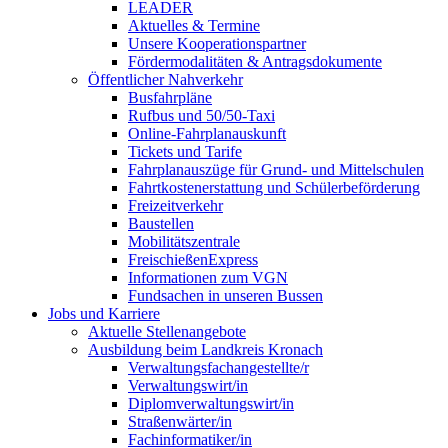
LEADER
Aktuelles & Termine
Unsere Kooperationspartner
Fördermodalitäten & Antragsdokumente
Öffentlicher Nahverkehr
Busfahrpläne
Rufbus und 50/50-Taxi
Online-Fahrplanauskunft
Tickets und Tarife
Fahrplanauszüge für Grund- und Mittelschulen
Fahrtkostenerstattung und Schülerbeförderung
Freizeitverkehr
Baustellen
Mobilitätszentrale
FreischießenExpress
Informationen zum VGN
Fundsachen in unseren Bussen
Jobs und Karriere
Aktuelle Stellenangebote
Ausbildung beim Landkreis Kronach
Verwaltungsfachangestellte/r
Verwaltungswirt/in
Diplomverwaltungswirt/in
Straßenwärter/in
Fachinformatiker/in