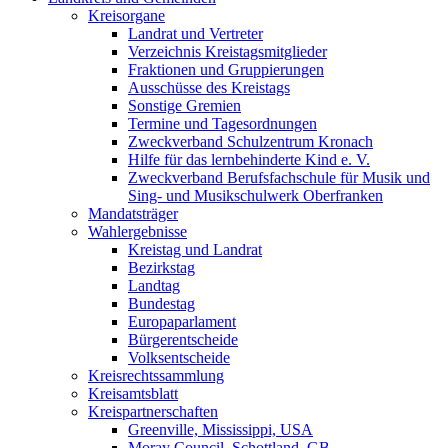
Kreisorgane
Landrat und Vertreter
Verzeichnis Kreistagsmitglieder
Fraktionen und Gruppierungen
Ausschüsse des Kreistags
Sonstige Gremien
Termine und Tagesordnungen
Zweckverband Schulzentrum Kronach
Hilfe für das lernbehinderte Kind e. V.
Zweckverband Berufsfachschule für Musik und
Sing- und Musikschulwerk Oberfranken
Mandatsträger
Wahlergebnisse
Kreistag und Landrat
Bezirkstag
Landtag
Bundestag
Europaparlament
Bürgerentscheide
Volksentscheide
Kreisrechtssammlung
Kreisamtsblatt
Kreispartnerschaften
Greenville, Mississippi, USA
Moray Council, Schottland, GB