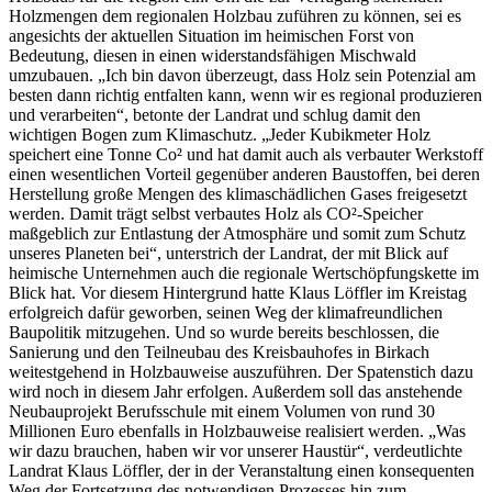
Holzmengen dem regionalen Holzbau zuführen zu können, sei es
angesichts der aktuellen Situation im heimischen Forst von
Bedeutung, diesen in einen widerstandsfähigen Mischwald
umzubauen. „Ich bin davon überzeugt, dass Holz sein Potenzial am
besten dann richtig entfalten kann, wenn wir es regional produzieren
und verarbeiten“, betonte der Landrat und schlug damit den
wichtigen Bogen zum Klimaschutz. „Jeder Kubikmeter Holz
speichert eine Tonne Co² und hat damit auch als verbauter Werkstoff
einen wesentlichen Vorteil gegenüber anderen Baustoffen, bei deren
Herstellung große Mengen des klimaschädlichen Gases freigesetzt
werden. Damit trägt selbst verbautes Holz als CO²-Speicher
maßgeblich zur Entlastung der Atmosphäre und somit zum Schutz
unseres Planeten bei“, unterstrich der Landrat, der mit Blick auf
heimische Unternehmen auch die regionale Wertschöpfungskette im
Blick hat. Vor diesem Hintergrund hatte Klaus Löffler im Kreistag
erfolgreich dafür geworben, seinen Weg der klimafreundlichen
Baupolitik mitzugehen. Und so wurde bereits beschlossen, die
Sanierung und den Teilneubau des Kreisbauhofes in Birkach
weitestgehend in Holzbauweise auszuführen. Der Spatenstich dazu
wird noch in diesem Jahr erfolgen. Außerdem soll das anstehende
Neubauprojekt Berufsschule mit einem Volumen von rund 30
Millionen Euro ebenfalls in Holzbauweise realisiert werden. „Was
wir dazu brauchen, haben wir vor unserer Haustür“, verdeutlichte
Landrat Klaus Löffler, der in der Veranstaltung einen konsequenten
Weg der Fortsetzung des notwendigen Prozesses hin zum