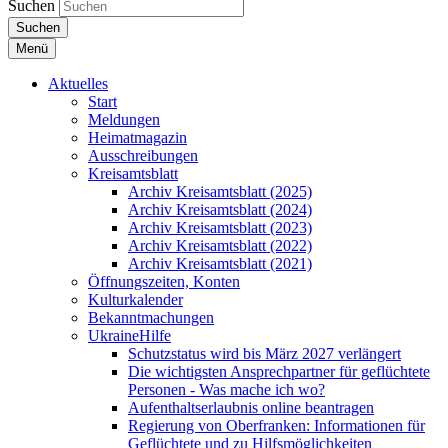
Suchen
Suchen
Menü
Aktuelles
Start
Meldungen
Heimatmagazin
Ausschreibungen
Kreisamtsblatt
Archiv Kreisamtsblatt (2025)
Archiv Kreisamtsblatt (2024)
Archiv Kreisamtsblatt (2023)
Archiv Kreisamtsblatt (2022)
Archiv Kreisamtsblatt (2021)
Öffnungszeiten, Konten
Kulturkalender
Bekanntmachungen
UkraineHilfe
Schutzstatus wird bis März 2027 verlängert
Die wichtigsten Ansprechpartner für geflüchtete
Personen - Was mache ich wo?
Aufenthaltserlaubnis online beantragen
Regierung von Oberfranken: Informationen für
Geflüchtete und zu Hilfsmöglichkeiten