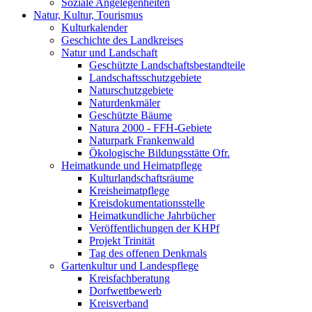
Soziale Angelegenheiten
Natur, Kultur, Tourismus
Kulturkalender
Geschichte des Landkreises
Natur und Landschaft
Geschützte Landschaftsbestandteile
Landschaftsschutzgebiete
Naturschutzgebiete
Naturdenkmäler
Geschützte Bäume
Natura 2000 - FFH-Gebiete
Naturpark Frankenwald
Ökologische Bildungsstätte Ofr.
Heimatkunde und Heimatpflege
Kulturlandschaftsräume
Kreisheimatpflege
Kreisdokumentationsstelle
Heimatkundliche Jahrbücher
Veröffentlichungen der KHPf
Projekt Trinität
Tag des offenen Denkmals
Gartenkultur und Landespflege
Kreisfachberatung
Dorfwettbewerb
Kreisverband