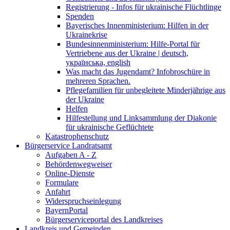
Registrierung - Infos für ukrainische Flüchtlinge
Spenden
Bayerisches Innenministerium: Hilfen in der
Ukrainekrise
Bundesinnenministerium: Hilfe-Portal für
Vertriebene aus der Ukraine | deutsch,
українська, english
Was macht das Jugendamt? Infobroschüre in
mehreren Sprachen.
Pflegefamilien für unbegleitete Minderjährige aus
der Ukraine
Helfen
Hilfestellung und Linksammlung der Diakonie
für ukrainische Geflüchtete
Katastrophenschutz
Bürgerservice Landratsamt
Aufgaben A - Z
Behördenwegweiser
Online-Dienste
Formulare
Anfahrt
Widerspruchseinlegung
BayernPortal
Bürgerserviceportal des Landkreises
Landkreis und Gemeinden