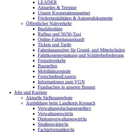
LEADER
Aktuelles & Termine
Unsere Kooperationspartner
Fördermodalitäten & Antragsdokumente
Öffentlicher Nahverkehr
Busfahrpläne
Rufbus und 50/50-Taxi
Online-Fahrplanauskunft
Tickets und Tarife
Fahrplanauszüge für Grund- und Mittelschulen
Fahrtkostenerstattung und Schülerbeförderung
Freizeitverkehr
Baustellen
Mobilitätszentrale
FreischießenExpress
Informationen zum VGN
Fundsachen in unseren Bussen
Jobs und Karriere
Aktuelle Stellenangebote
Ausbildung beim Landkreis Kronach
Verwaltungsfachangestellte/r
Verwaltungswirt/in
Diplomverwaltungswirt/in
Straßenwärter/in
Fachinformatiker/in