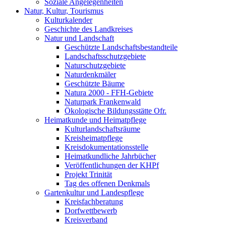
Soziale Angelegenheiten
Natur, Kultur, Tourismus
Kulturkalender
Geschichte des Landkreises
Natur und Landschaft
Geschützte Landschaftsbestandteile
Landschaftsschutzgebiete
Naturschutzgebiete
Naturdenkmäler
Geschützte Bäume
Natura 2000 - FFH-Gebiete
Naturpark Frankenwald
Ökologische Bildungsstätte Ofr.
Heimatkunde und Heimatpflege
Kulturlandschaftsräume
Kreisheimatpflege
Kreisdokumentationsstelle
Heimatkundliche Jahrbücher
Veröffentlichungen der KHPf
Projekt Trinität
Tag des offenen Denkmals
Gartenkultur und Landespflege
Kreisfachberatung
Dorfwettbewerb
Kreisverband