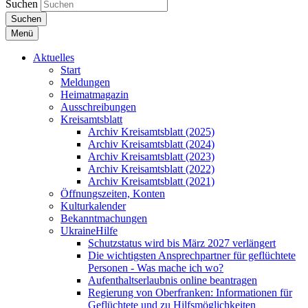
Suchen
Suchen
Menü
Aktuelles
Start
Meldungen
Heimatmagazin
Ausschreibungen
Kreisamtsblatt
Archiv Kreisamtsblatt (2025)
Archiv Kreisamtsblatt (2024)
Archiv Kreisamtsblatt (2023)
Archiv Kreisamtsblatt (2022)
Archiv Kreisamtsblatt (2021)
Öffnungszeiten, Konten
Kulturkalender
Bekanntmachungen
UkraineHilfe
Schutzstatus wird bis März 2027 verlängert
Die wichtigsten Ansprechpartner für geflüchtete
Personen - Was mache ich wo?
Aufenthaltserlaubnis online beantragen
Regierung von Oberfranken: Informationen für
Geflüchtete und zu Hilfsmöglichkeiten