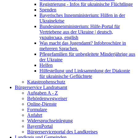
Registrierung - Infos für ukrainische Flüchtlinge
Spenden
Bayerisches Innenministerium: Hilfen in der
Ukrainekrise
Bundesinnenministerium: Hilfe-Portal für
Vertriebene aus der Ukraine | deutsch,
українська, english
Was macht das Jugendamt? Infobroschüre in
mehreren Sprachen.
Pflegefamilien für unbegleitete Minderjährige aus
der Ukraine
Helfen
Hilfestellung und Linksammlung der Diakonie
für ukrainische Geflüchtete
Katastrophenschutz
Bürgerservice Landratsamt
Aufgaben A - Z
Behördenwegweiser
Online-Dienste
Formulare
Anfahrt
Widerspruchseinlegung
BayernPortal
Bürgerserviceportal des Landkreises
Landkreis und Gemeinden