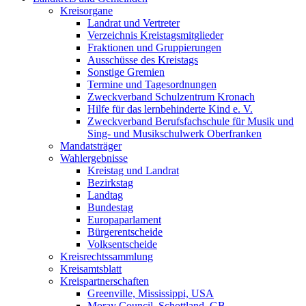
Kreisorgane
Landrat und Vertreter
Verzeichnis Kreistagsmitglieder
Fraktionen und Gruppierungen
Ausschüsse des Kreistags
Sonstige Gremien
Termine und Tagesordnungen
Zweckverband Schulzentrum Kronach
Hilfe für das lernbehinderte Kind e. V.
Zweckverband Berufsfachschule für Musik und
Sing- und Musikschulwerk Oberfranken
Mandatsträger
Wahlergebnisse
Kreistag und Landrat
Bezirkstag
Landtag
Bundestag
Europaparlament
Bürgerentscheide
Volksentscheide
Kreisrechtssammlung
Kreisamtsblatt
Kreispartnerschaften
Greenville, Mississippi, USA
Moray Council, Schottland, GB