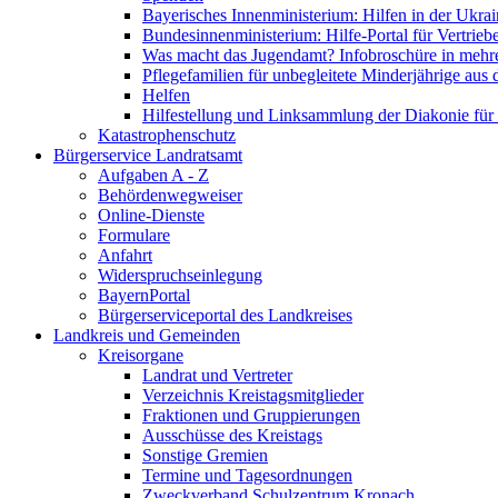
Bayerisches Innenministerium: Hilfen in der Ukrai
Bundesinnenministerium: Hilfe-Portal für Vertrieb
Was macht das Jugendamt? Infobroschüre in mehr
Pflegefamilien für unbegleitete Minderjährige aus 
Helfen
Hilfestellung und Linksammlung der Diakonie für 
Katastrophenschutz
Bürgerservice Landratsamt
Aufgaben A - Z
Behördenwegweiser
Online-Dienste
Formulare
Anfahrt
Widerspruchseinlegung
BayernPortal
Bürgerserviceportal des Landkreises
Landkreis und Gemeinden
Kreisorgane
Landrat und Vertreter
Verzeichnis Kreistagsmitglieder
Fraktionen und Gruppierungen
Ausschüsse des Kreistags
Sonstige Gremien
Termine und Tagesordnungen
Zweckverband Schulzentrum Kronach