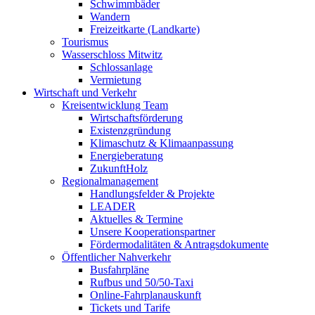
Schwimmbäder
Wandern
Freizeitkarte (Landkarte)
Tourismus
Wasserschloss Mitwitz
Schlossanlage
Vermietung
Wirtschaft und Verkehr
Kreisentwicklung Team
Wirtschaftsförderung
Existenzgründung
Klimaschutz & Klimaanpassung
Energieberatung
ZukunftHolz
Regionalmanagement
Handlungsfelder & Projekte
LEADER
Aktuelles & Termine
Unsere Kooperationspartner
Fördermodalitäten & Antragsdokumente
Öffentlicher Nahverkehr
Busfahrpläne
Rufbus und 50/50-Taxi
Online-Fahrplanauskunft
Tickets und Tarife