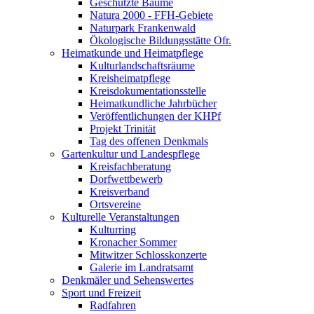
Geschützte Bäume
Natura 2000 - FFH-Gebiete
Naturpark Frankenwald
Ökologische Bildungsstätte Ofr.
Heimatkunde und Heimatpflege
Kulturlandschaftsräume
Kreisheimatpflege
Kreisdokumentationsstelle
Heimatkundliche Jahrbücher
Veröffentlichungen der KHPf
Projekt Trinität
Tag des offenen Denkmals
Gartenkultur und Landespflege
Kreisfachberatung
Dorfwettbewerb
Kreisverband
Ortsvereine
Kulturelle Veranstaltungen
Kulturring
Kronacher Sommer
Mitwitzer Schlosskonzerte
Galerie im Landratsamt
Denkmäler und Sehenswertes
Sport und Freizeit
Radfahren