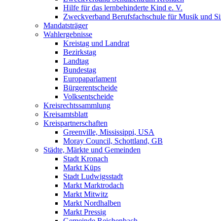
Hilfe für das lernbehinderte Kind e. V.
Zweckverband Berufsfachschule für Musik und S
Mandatsträger
Wahlergebnisse
Kreistag und Landrat
Bezirkstag
Landtag
Bundestag
Europaparlament
Bürgerentscheide
Volksentscheide
Kreisrechtssammlung
Kreisamtsblatt
Kreispartnerschaften
Greenville, Mississippi, USA
Moray Council, Schottland, GB
Städte, Märkte und Gemeinden
Stadt Kronach
Markt Küps
Stadt Ludwigsstadt
Markt Marktrodach
Markt Mitwitz
Markt Nordhalben
Markt Pressig
Gemeinde Reichenbach