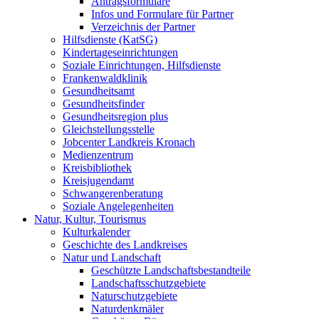
Antragsformulare
Infos und Formulare für Partner
Verzeichnis der Partner
Hilfsdienste (KatSG)
Kindertageseinrichtungen
Soziale Einrichtungen, Hilfsdienste
Frankenwaldklinik
Gesundheitsamt
Gesundheitsfinder
Gesundheitsregion plus
Gleichstellungsstelle
Jobcenter Landkreis Kronach
Medienzentrum
Kreisbibliothek
Kreisjugendamt
Schwangerenberatung
Soziale Angelegenheiten
Natur, Kultur, Tourismus
Kulturkalender
Geschichte des Landkreises
Natur und Landschaft
Geschützte Landschaftsbestandteile
Landschaftsschutzgebiete
Naturschutzgebiete
Naturdenkmäler