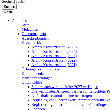
Suchen
Suchen
Menü
Aktuelles
Start
Meldungen
Heimatmagazin
Ausschreibungen
Kreisamtsblatt
Archiv Kreisamtsblatt (2025)
Archiv Kreisamtsblatt (2024)
Archiv Kreisamtsblatt (2023)
Archiv Kreisamtsblatt (2022)
Archiv Kreisamtsblatt (2021)
Öffnungszeiten, Konten
Kulturkalender
Bekanntmachungen
UkraineHilfe
Schutzstatus wird bis März 2027 verlängert
Die wichtigsten Ansprechpartner für geflüchtete 
Aufenthaltserlaubnis online beantragen
Regierung von Oberfranken: Informationen für Gef
Registrierung - Infos für ukrainische Flüchtlinge
Spenden