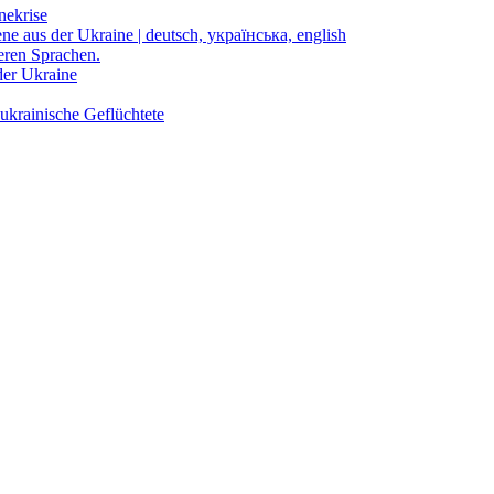
nekrise
ene aus der Ukraine | deutsch, українська, english
eren Sprachen.
der Ukraine
ukrainische Geflüchtete