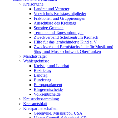
Kreisorgane
Landrat und Vertreter
Verzeichnis Kreistagsmitglieder
Fraktionen und Gruppierungen
Ausschüsse des Kreistags
Sonstige Gremien
Termine und Tagesordnungen
Zweckverband Schulzentrum Kronach
Hilfe für das lernbehinderte Kind e. V.
Zweckverband Berufsfachschule für Musik und
Sing- und Musikschulwerk Oberfranken
Mandatsträger
Wahlergebnisse
Kreistag und Landrat
Bezirkstag
Landtag
Bundestag
Europaparlament
Bürgerentscheide
Volksentscheide
Kreisrechtssammlung
Kreisamtsblatt
Kreispartnerschaften
Greenville, Mississippi, USA
Moray Council, Schottland, GB