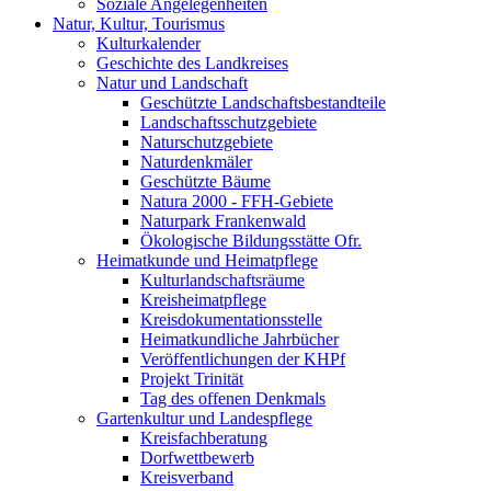
Soziale Angelegenheiten
Natur, Kultur, Tourismus
Kulturkalender
Geschichte des Landkreises
Natur und Landschaft
Geschützte Landschaftsbestandteile
Landschaftsschutzgebiete
Naturschutzgebiete
Naturdenkmäler
Geschützte Bäume
Natura 2000 - FFH-Gebiete
Naturpark Frankenwald
Ökologische Bildungsstätte Ofr.
Heimatkunde und Heimatpflege
Kulturlandschaftsräume
Kreisheimatpflege
Kreisdokumentationsstelle
Heimatkundliche Jahrbücher
Veröffentlichungen der KHPf
Projekt Trinität
Tag des offenen Denkmals
Gartenkultur und Landespflege
Kreisfachberatung
Dorfwettbewerb
Kreisverband