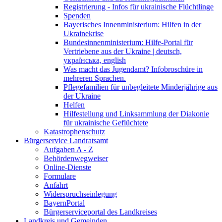
Registrierung - Infos für ukrainische Flüchtlinge
Spenden
Bayerisches Innenministerium: Hilfen in der
Ukrainekrise
Bundesinnenministerium: Hilfe-Portal für
Vertriebene aus der Ukraine | deutsch,
українська, english
Was macht das Jugendamt? Infobroschüre in
mehreren Sprachen.
Pflegefamilien für unbegleitete Minderjährige aus
der Ukraine
Helfen
Hilfestellung und Linksammlung der Diakonie
für ukrainische Geflüchtete
Katastrophenschutz
Bürgerservice Landratsamt
Aufgaben A - Z
Behördenwegweiser
Online-Dienste
Formulare
Anfahrt
Widerspruchseinlegung
BayernPortal
Bürgerserviceportal des Landkreises
Landkreis und Gemeinden