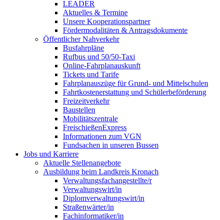
LEADER
Aktuelles & Termine
Unsere Kooperationspartner
Fördermodalitäten & Antragsdokumente
Öffentlicher Nahverkehr
Busfahrpläne
Rufbus und 50/50-Taxi
Online-Fahrplanauskunft
Tickets und Tarife
Fahrplanauszüge für Grund- und Mittelschulen
Fahrtkostenerstattung und Schülerbeförderung
Freizeitverkehr
Baustellen
Mobilitätszentrale
FreischießenExpress
Informationen zum VGN
Fundsachen in unseren Bussen
Jobs und Karriere
Aktuelle Stellenangebote
Ausbildung beim Landkreis Kronach
Verwaltungsfachangestellte/r
Verwaltungswirt/in
Diplomverwaltungswirt/in
Straßenwärter/in
Fachinformatiker/in