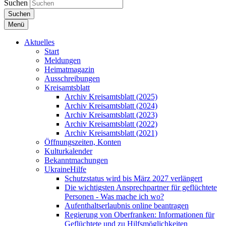
Suchen
Suchen
Menü
Aktuelles
Start
Meldungen
Heimatmagazin
Ausschreibungen
Kreisamtsblatt
Archiv Kreisamtsblatt (2025)
Archiv Kreisamtsblatt (2024)
Archiv Kreisamtsblatt (2023)
Archiv Kreisamtsblatt (2022)
Archiv Kreisamtsblatt (2021)
Öffnungszeiten, Konten
Kulturkalender
Bekanntmachungen
UkraineHilfe
Schutzstatus wird bis März 2027 verlängert
Die wichtigsten Ansprechpartner für geflüchtete
Personen - Was mache ich wo?
Aufenthaltserlaubnis online beantragen
Regierung von Oberfranken: Informationen für
Geflüchtete und zu Hilfsmöglichkeiten