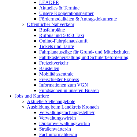
LEADER
Aktuelles & Termine
Unsere Kooperationspartner
Fördermodalitäten & Antragsdokumente
Öffentlicher Nahverkehr
Busfahrpläne
Rufbus und 50/50-Taxi
Online-Fahrplanauskunft
Tickets und Tarife
Fahrplanauszüge für Grund- und Mittelschulen
Fahrtkostenerstattung und Schülerbeförderung
Freizeitverkehr
Baustellen
Mobilitätszentrale
FreischießenExpress
Informationen zum VGN
Fundsachen in unseren Bussen
Jobs und Karriere
Aktuelle Stellenangebote
Ausbildung beim Landkreis Kronach
Verwaltungsfachangestellte/r
Verwaltungswirt/in
Diplomverwaltungswirt/in
Straßenwärter/in
Fachinformatiker/in