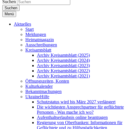
Suchen
Suchen
Menü
Aktuelles
Start
Meldungen
Heimatmagazin
Ausschreibungen
Kreisamtsblatt
Archiv Kreisamtsblatt (2025)
Archiv Kreisamtsblatt (2024)
Archiv Kreisamtsblatt (2023)
Archiv Kreisamtsblatt (2022)
Archiv Kreisamtsblatt (2021)
Öffnungszeiten, Konten
Kulturkalender
Bekanntmachungen
UkraineHilfe
Schutzstatus wird bis März 2027 verlängert
Die wichtigsten Ansprechpartner für geflüchtete
Personen - Was mache ich wo?
Aufenthaltserlaubnis online beantragen
Regierung von Oberfranken: Informationen für
Geflüchtete und zu Hilfsmöglichkeiten