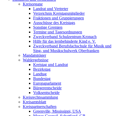
Kreisorgane
Landrat und Vertreter
Verzeichnis Kreistagsmitglieder
Fraktionen und Gruppierungen
Ausschüsse des Kreistags
Sonstige Gremien
Termine und Tagesordnungen
Zweckverband Schulzentrum Kronach
Hilfe für das lernbehinderte Kind e. V.
Zweckverband Berufsfachschule für Musik und
Sing- und Musikschulwerk Oberfranken
Mandatsträger
Wahlergebnisse
Kreistag und Landrat
Bezirkstag
Landtag
Bundestag
Europaparlament
Bürgerentscheide
Volksentscheide
Kreisrechtssammlung
Kreisamtsblatt
Kreispartnerschaften
Greenville, Mississippi, USA
Moray Council, Schottland, GB