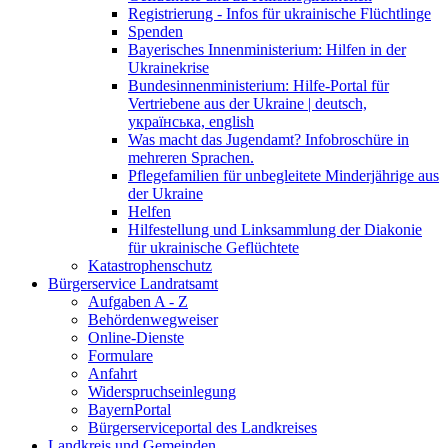
Registrierung - Infos für ukrainische Flüchtlinge
Spenden
Bayerisches Innenministerium: Hilfen in der
Ukrainekrise
Bundesinnenministerium: Hilfe-Portal für
Vertriebene aus der Ukraine | deutsch,
українська, english
Was macht das Jugendamt? Infobroschüre in
mehreren Sprachen.
Pflegefamilien für unbegleitete Minderjährige aus
der Ukraine
Helfen
Hilfestellung und Linksammlung der Diakonie
für ukrainische Geflüchtete
Katastrophenschutz
Bürgerservice Landratsamt
Aufgaben A - Z
Behördenwegweiser
Online-Dienste
Formulare
Anfahrt
Widerspruchseinlegung
BayernPortal
Bürgerserviceportal des Landkreises
Landkreis und Gemeinden