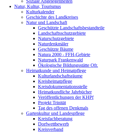
Soziale Angelegenheiten
Natur, Kultur, Tourismus
Kulturkalender
Geschichte des Landkreises
Natur und Landschaft
Geschützte Landschaftsbestandteile
Landschaftsschutzgebiete
Naturschutzgebiete
Naturdenkmäler
Geschützte Bäume
Natura 2000 - FFH-Gebiete
Naturpark Frankenwald
Ökologische Bildungsstätte Ofr.
Heimatkunde und Heimatpflege
Kulturlandschaftsräume
Kreisheimatpflege
Kreisdokumentationsstelle
Heimatkundliche Jahrbücher
Veröffentlichungen der KHPf
Projekt Trinität
Tag des offenen Denkmals
Gartenkultur und Landespflege
Kreisfachberatung
Dorfwettbewerb
Kreisverband