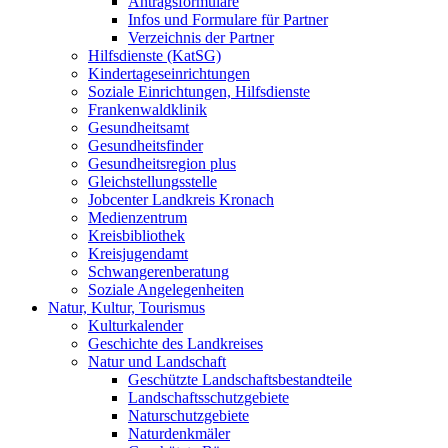
Antragsformulare
Infos und Formulare für Partner
Verzeichnis der Partner
Hilfsdienste (KatSG)
Kindertageseinrichtungen
Soziale Einrichtungen, Hilfsdienste
Frankenwaldklinik
Gesundheitsamt
Gesundheitsfinder
Gesundheitsregion plus
Gleichstellungsstelle
Jobcenter Landkreis Kronach
Medienzentrum
Kreisbibliothek
Kreisjugendamt
Schwangerenberatung
Soziale Angelegenheiten
Natur, Kultur, Tourismus
Kulturkalender
Geschichte des Landkreises
Natur und Landschaft
Geschützte Landschaftsbestandteile
Landschaftsschutzgebiete
Naturschutzgebiete
Naturdenkmäler