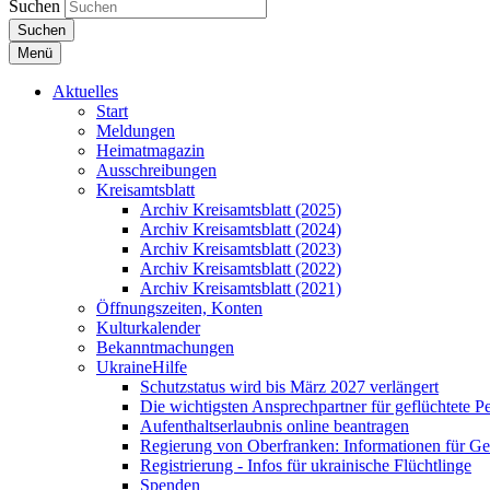
Suchen
Suchen
Menü
Aktuelles
Start
Meldungen
Heimatmagazin
Ausschreibungen
Kreisamtsblatt
Archiv Kreisamtsblatt (2025)
Archiv Kreisamtsblatt (2024)
Archiv Kreisamtsblatt (2023)
Archiv Kreisamtsblatt (2022)
Archiv Kreisamtsblatt (2021)
Öffnungszeiten, Konten
Kulturkalender
Bekanntmachungen
UkraineHilfe
Schutzstatus wird bis März 2027 verlängert
Die wichtigsten Ansprechpartner für geflüchtete 
Aufenthaltserlaubnis online beantragen
Regierung von Oberfranken: Informationen für Gef
Registrierung - Infos für ukrainische Flüchtlinge
Spenden