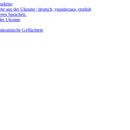
nekrise
ene aus der Ukraine | deutsch, українська, english
eren Sprachen.
der Ukraine
ukrainische Geflüchtete