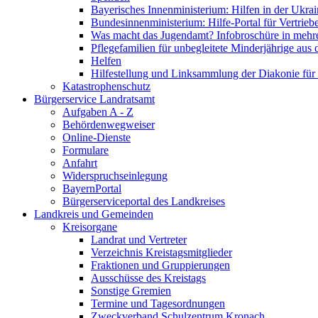
Bayerisches Innenministerium: Hilfen in der Ukrai
Bundesinnenministerium: Hilfe-Portal für Vertrieb
Was macht das Jugendamt? Infobroschüre in mehr
Pflegefamilien für unbegleitete Minderjährige aus 
Helfen
Hilfestellung und Linksammlung der Diakonie für 
Katastrophenschutz
Bürgerservice Landratsamt
Aufgaben A - Z
Behördenwegweiser
Online-Dienste
Formulare
Anfahrt
Widerspruchseinlegung
BayernPortal
Bürgerserviceportal des Landkreises
Landkreis und Gemeinden
Kreisorgane
Landrat und Vertreter
Verzeichnis Kreistagsmitglieder
Fraktionen und Gruppierungen
Ausschüsse des Kreistags
Sonstige Gremien
Termine und Tagesordnungen
Zweckverband Schulzentrum Kronach