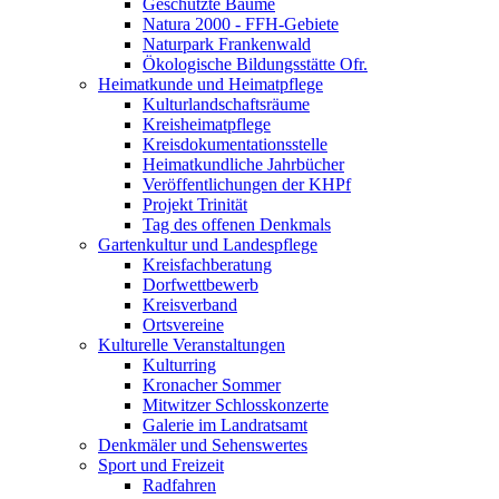
Geschützte Bäume
Natura 2000 - FFH-Gebiete
Naturpark Frankenwald
Ökologische Bildungsstätte Ofr.
Heimatkunde und Heimatpflege
Kulturlandschaftsräume
Kreisheimatpflege
Kreisdokumentationsstelle
Heimatkundliche Jahrbücher
Veröffentlichungen der KHPf
Projekt Trinität
Tag des offenen Denkmals
Gartenkultur und Landespflege
Kreisfachberatung
Dorfwettbewerb
Kreisverband
Ortsvereine
Kulturelle Veranstaltungen
Kulturring
Kronacher Sommer
Mitwitzer Schlosskonzerte
Galerie im Landratsamt
Denkmäler und Sehenswertes
Sport und Freizeit
Radfahren