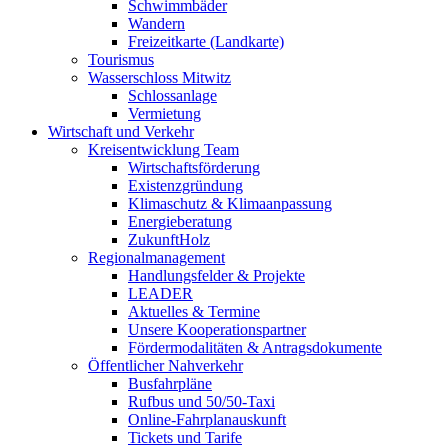
Schwimmbäder
Wandern
Freizeitkarte (Landkarte)
Tourismus
Wasserschloss Mitwitz
Schlossanlage
Vermietung
Wirtschaft und Verkehr
Kreisentwicklung Team
Wirtschaftsförderung
Existenzgründung
Klimaschutz & Klimaanpassung
Energieberatung
ZukunftHolz
Regionalmanagement
Handlungsfelder & Projekte
LEADER
Aktuelles & Termine
Unsere Kooperationspartner
Fördermodalitäten & Antragsdokumente
Öffentlicher Nahverkehr
Busfahrpläne
Rufbus und 50/50-Taxi
Online-Fahrplanauskunft
Tickets und Tarife