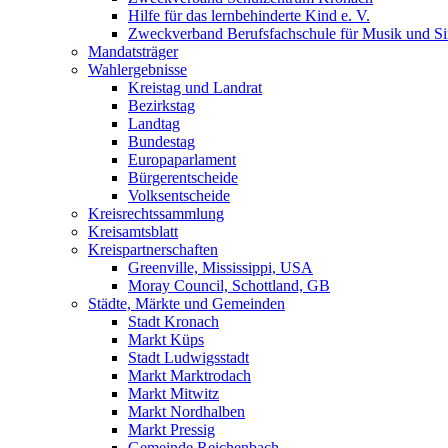
Hilfe für das lernbehinderte Kind e. V.
Zweckverband Berufsfachschule für Musik und S
Mandatsträger
Wahlergebnisse
Kreistag und Landrat
Bezirkstag
Landtag
Bundestag
Europaparlament
Bürgerentscheide
Volksentscheide
Kreisrechtssammlung
Kreisamtsblatt
Kreispartnerschaften
Greenville, Mississippi, USA
Moray Council, Schottland, GB
Städte, Märkte und Gemeinden
Stadt Kronach
Markt Küps
Stadt Ludwigsstadt
Markt Marktrodach
Markt Mitwitz
Markt Nordhalben
Markt Pressig
Gemeinde Reichenbach