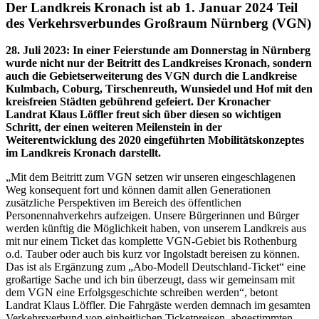
Der Landkreis Kronach ist ab 1. Januar 2024 Teil
des Verkehrsverbundes Großraum Nürnberg (VGN)
28. Juli 2023
:
In einer Feierstunde am Donnerstag in Nürnberg
wurde nicht nur der Beitritt des Landkreises Kronach, sondern
auch die Gebietserweiterung des VGN durch die Landkreise
Kulmbach, Coburg, Tirschenreuth, Wunsiedel und Hof mit den
kreisfreien Städten gebührend gefeiert. Der Kronacher
Landrat Klaus Löffler freut sich über diesen so wichtigen
Schritt, der einen weiteren Meilenstein in der
Weiterentwicklung des 2020 eingeführten Mobilitätskonzeptes
im Landkreis Kronach darstellt.
„Mit dem Beitritt zum VGN setzen wir unseren eingeschlagenen
Weg konsequent fort und können damit allen Generationen
zusätzliche Perspektiven im Bereich des öffentlichen
Personennahverkehrs aufzeigen. Unsere Bürgerinnen und Bürger
werden künftig die Möglichkeit haben, von unserem Landkreis aus
mit nur einem Ticket das komplette VGN-Gebiet bis Rothenburg
o.d. Tauber oder auch bis kurz vor Ingolstadt bereisen zu können.
Das ist als Ergänzung zum „Abo-Modell Deutschland-Ticket“ eine
großartige Sache und ich bin überzeugt, dass wir gemeinsam mit
dem VGN eine Erfolgsgeschichte schreiben werden“, betont
Landrat Klaus Löffler. Die Fahrgäste werden demnach im gesamten
Verkehrsverbund von einheitlichen Ticketpreisen, abgestimmten