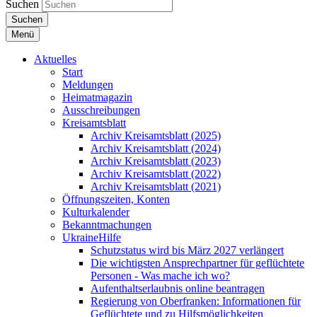
Suchen
Suchen
Menü
Aktuelles
Start
Meldungen
Heimatmagazin
Ausschreibungen
Kreisamtsblatt
Archiv Kreisamtsblatt (2025)
Archiv Kreisamtsblatt (2024)
Archiv Kreisamtsblatt (2023)
Archiv Kreisamtsblatt (2022)
Archiv Kreisamtsblatt (2021)
Öffnungszeiten, Konten
Kulturkalender
Bekanntmachungen
UkraineHilfe
Schutzstatus wird bis März 2027 verlängert
Die wichtigsten Ansprechpartner für geflüchtete
Personen - Was mache ich wo?
Aufenthaltserlaubnis online beantragen
Regierung von Oberfranken: Informationen für
Geflüchtete und zu Hilfsmöglichkeiten