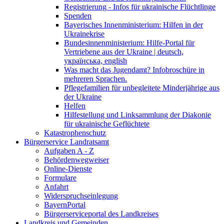
Registrierung - Infos für ukrainische Flüchtlinge
Spenden
Bayerisches Innenministerium: Hilfen in der
Ukrainekrise
Bundesinnenministerium: Hilfe-Portal für
Vertriebene aus der Ukraine | deutsch,
українська, english
Was macht das Jugendamt? Infobroschüre in
mehreren Sprachen.
Pflegefamilien für unbegleitete Minderjährige aus
der Ukraine
Helfen
Hilfestellung und Linksammlung der Diakonie
für ukrainische Geflüchtete
Katastrophenschutz
Bürgerservice Landratsamt
Aufgaben A - Z
Behördenwegweiser
Online-Dienste
Formulare
Anfahrt
Widerspruchseinlegung
BayernPortal
Bürgerserviceportal des Landkreises
Landkreis und Gemeinden