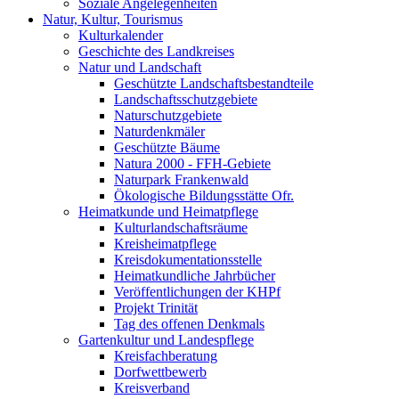
Soziale Angelegenheiten
Natur, Kultur, Tourismus
Kulturkalender
Geschichte des Landkreises
Natur und Landschaft
Geschützte Landschaftsbestandteile
Landschaftsschutzgebiete
Naturschutzgebiete
Naturdenkmäler
Geschützte Bäume
Natura 2000 - FFH-Gebiete
Naturpark Frankenwald
Ökologische Bildungsstätte Ofr.
Heimatkunde und Heimatpflege
Kulturlandschaftsräume
Kreisheimatpflege
Kreisdokumentationsstelle
Heimatkundliche Jahrbücher
Veröffentlichungen der KHPf
Projekt Trinität
Tag des offenen Denkmals
Gartenkultur und Landespflege
Kreisfachberatung
Dorfwettbewerb
Kreisverband