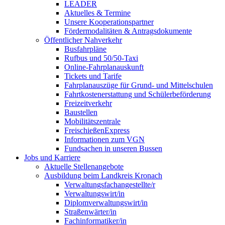
LEADER
Aktuelles & Termine
Unsere Kooperationspartner
Fördermodalitäten & Antragsdokumente
Öffentlicher Nahverkehr
Busfahrpläne
Rufbus und 50/50-Taxi
Online-Fahrplanauskunft
Tickets und Tarife
Fahrplanauszüge für Grund- und Mittelschulen
Fahrtkostenerstattung und Schülerbeförderung
Freizeitverkehr
Baustellen
Mobilitätszentrale
FreischießenExpress
Informationen zum VGN
Fundsachen in unseren Bussen
Jobs und Karriere
Aktuelle Stellenangebote
Ausbildung beim Landkreis Kronach
Verwaltungsfachangestellte/r
Verwaltungswirt/in
Diplomverwaltungswirt/in
Straßenwärter/in
Fachinformatiker/in