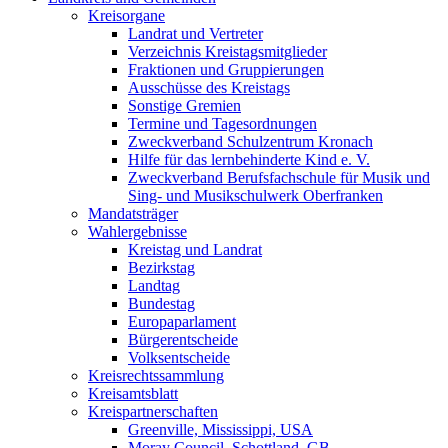
Kreisorgane
Landrat und Vertreter
Verzeichnis Kreistagsmitglieder
Fraktionen und Gruppierungen
Ausschüsse des Kreistags
Sonstige Gremien
Termine und Tagesordnungen
Zweckverband Schulzentrum Kronach
Hilfe für das lernbehinderte Kind e. V.
Zweckverband Berufsfachschule für Musik und
Sing- und Musikschulwerk Oberfranken
Mandatsträger
Wahlergebnisse
Kreistag und Landrat
Bezirkstag
Landtag
Bundestag
Europaparlament
Bürgerentscheide
Volksentscheide
Kreisrechtssammlung
Kreisamtsblatt
Kreispartnerschaften
Greenville, Mississippi, USA
Moray Council, Schottland, GB