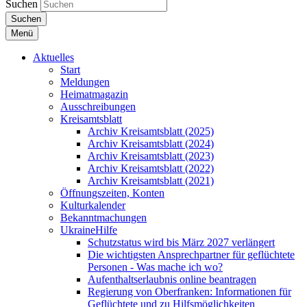
Suchen
Suchen
Menü
Aktuelles
Start
Meldungen
Heimatmagazin
Ausschreibungen
Kreisamtsblatt
Archiv Kreisamtsblatt (2025)
Archiv Kreisamtsblatt (2024)
Archiv Kreisamtsblatt (2023)
Archiv Kreisamtsblatt (2022)
Archiv Kreisamtsblatt (2021)
Öffnungszeiten, Konten
Kulturkalender
Bekanntmachungen
UkraineHilfe
Schutzstatus wird bis März 2027 verlängert
Die wichtigsten Ansprechpartner für geflüchtete
Personen - Was mache ich wo?
Aufenthaltserlaubnis online beantragen
Regierung von Oberfranken: Informationen für
Geflüchtete und zu Hilfsmöglichkeiten