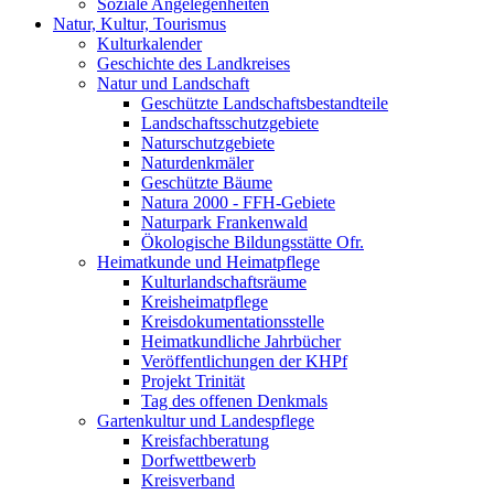
Soziale Angelegenheiten
Natur, Kultur, Tourismus
Kulturkalender
Geschichte des Landkreises
Natur und Landschaft
Geschützte Landschaftsbestandteile
Landschaftsschutzgebiete
Naturschutzgebiete
Naturdenkmäler
Geschützte Bäume
Natura 2000 - FFH-Gebiete
Naturpark Frankenwald
Ökologische Bildungsstätte Ofr.
Heimatkunde und Heimatpflege
Kulturlandschaftsräume
Kreisheimatpflege
Kreisdokumentationsstelle
Heimatkundliche Jahrbücher
Veröffentlichungen der KHPf
Projekt Trinität
Tag des offenen Denkmals
Gartenkultur und Landespflege
Kreisfachberatung
Dorfwettbewerb
Kreisverband