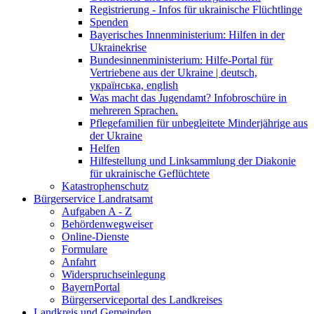
Registrierung - Infos für ukrainische Flüchtlinge
Spenden
Bayerisches Innenministerium: Hilfen in der
Ukrainekrise
Bundesinnenministerium: Hilfe-Portal für
Vertriebene aus der Ukraine | deutsch,
українська, english
Was macht das Jugendamt? Infobroschüre in
mehreren Sprachen.
Pflegefamilien für unbegleitete Minderjährige aus
der Ukraine
Helfen
Hilfestellung und Linksammlung der Diakonie
für ukrainische Geflüchtete
Katastrophenschutz
Bürgerservice Landratsamt
Aufgaben A - Z
Behördenwegweiser
Online-Dienste
Formulare
Anfahrt
Widerspruchseinlegung
BayernPortal
Bürgerserviceportal des Landkreises
Landkreis und Gemeinden