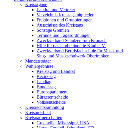
Kreisorgane
Landrat und Vertreter
Verzeichnis Kreistagsmitglieder
Fraktionen und Gruppierungen
Ausschüsse des Kreistags
Sonstige Gremien
Termine und Tagesordnungen
Zweckverband Schulzentrum Kronach
Hilfe für das lernbehinderte Kind e. V.
Zweckverband Berufsfachschule für Musik und
Sing- und Musikschulwerk Oberfranken
Mandatsträger
Wahlergebnisse
Kreistag und Landrat
Bezirkstag
Landtag
Bundestag
Europaparlament
Bürgerentscheide
Volksentscheide
Kreisrechtssammlung
Kreisamtsblatt
Kreispartnerschaften
Greenville, Mississippi, USA
Moray Council, Schottland, GB