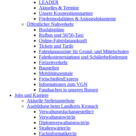
LEADER
Aktuelles & Termine
Unsere Kooperationspartner
Fördermodalitäten & Antragsdokumente
Öffentlicher Nahverkehr
Busfahrpläne
Rufbus und 50/50-Taxi
Online-Fahrplanauskunft
Tickets und Tarife
Fahrplanauszüge für Grund- und Mittelschulen
Fahrtkostenerstattung und Schülerbeförderung
Freizeitverkehr
Baustellen
Mobilitätszentrale
FreischießenExpress
Informationen zum VGN
Fundsachen in unseren Bussen
Jobs und Karriere
Aktuelle Stellenangebote
Ausbildung beim Landkreis Kronach
Verwaltungsfachangestellte/r
Verwaltungswirt/in
Diplomverwaltungswirt/in
Straßenwärter/in
Fachinformatiker/in