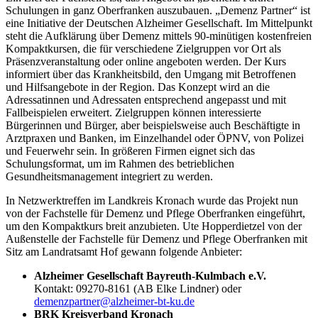
Schulungen in ganz Oberfranken auszubauen. „Demenz Partner“ ist
eine Initiative der Deutschen Alzheimer Gesellschaft. Im Mittelpunkt
steht die Aufklärung über Demenz mittels 90-minütigen kostenfreien
Kompaktkursen, die für verschiedene Zielgruppen vor Ort als
Präsenzveranstaltung oder online angeboten werden. Der Kurs
informiert über das Krankheitsbild, den Umgang mit Betroffenen
und Hilfsangebote in der Region. Das Konzept wird an die
Adressatinnen und Adressaten entsprechend angepasst und mit
Fallbeispielen erweitert. Zielgruppen können interessierte
Bürgerinnen und Bürger, aber beispielsweise auch Beschäftigte in
Arztpraxen und Banken, im Einzelhandel oder ÖPNV, von Polizei
und Feuerwehr sein. In größeren Firmen eignet sich das
Schulungsformat, um im Rahmen des betrieblichen
Gesundheitsmanagement integriert zu werden.
In Netzwerktreffen im Landkreis Kronach wurde das Projekt nun
von der Fachstelle für Demenz und Pflege Oberfranken eingeführt,
um den Kompaktkurs breit anzubieten. Ute Hopperdietzel von der
Außenstelle der Fachstelle für Demenz und Pflege Oberfranken mit
Sitz am Landratsamt Hof gewann folgende Anbieter:
Alzheimer Gesellschaft Bayreuth-Kulmbach e.V.
Kontakt: 09270-8161 (AB Elke Lindner) oder
demenzpartner@alzheimer-bt-ku.de
BRK Kreisverband Kronach