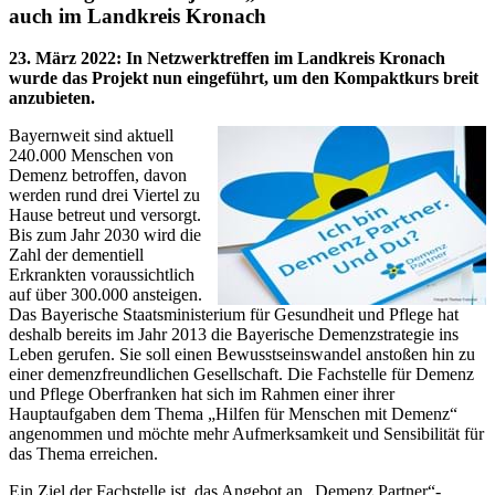
auch im Landkreis Kronach
23. März 2022
:
In Netzwerktreffen im Landkreis Kronach
wurde das Projekt nun eingeführt, um den Kompaktkurs breit
anzubieten.
Bayernweit sind aktuell
240.000 Menschen von
Demenz betroffen, davon
werden rund drei Viertel zu
Hause betreut und versorgt.
Bis zum Jahr 2030 wird die
Zahl der dementiell
Erkrankten voraussichtlich
auf über 300.000 ansteigen.
Das Bayerische Staatsministerium für Gesundheit und Pflege hat
deshalb bereits im Jahr 2013 die Bayerische Demenzstrategie ins
Leben gerufen. Sie soll einen Bewusstseinswandel anstoßen hin zu
einer demenzfreundlichen Gesellschaft. Die Fachstelle für Demenz
und Pflege Oberfranken hat sich im Rahmen einer ihrer
Hauptaufgaben dem Thema „Hilfen für Menschen mit Demenz“
angenommen und möchte mehr Aufmerksamkeit und Sensibilität für
das Thema erreichen.
Ein Ziel der Fachstelle ist, das Angebot an „Demenz Partner“-