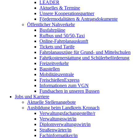
LEADER
Aktuelles & Termine
Unsere Kooperationspartner
Fördermodalitäten & Antragsdokumente
Öffentlicher Nahverkehr
Busfahrpläne
Rufbus und 50/50-Taxi
Online-Fahrplanauskunft
Tickets und Tarife
Fahrplanauszüge für Grund- und Mittelschulen
Fahrtkostenerstattung und Schülerbeförderung
Freizeitverkehr
Baustellen
Mobilitätszentrale
FreischießenExpress
Informationen zum VGN
Fundsachen in unseren Bussen
Jobs und Karriere
Aktuelle Stellenangebote
Ausbildung beim Landkreis Kronach
Verwaltungsfachangestellte/r
Verwaltungswirt/in
Diplomverwaltungswirt/in
Straßenwärter/in
Fachinformatiker/in