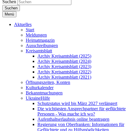
Suchen
Suchen
Menü
Aktuelles
Start
Meldungen
Heimatmagazin
Ausschreibungen
Kreisamtsblatt
Archiv Kreisamtsblatt (2025)
Archiv Kreisamtsblatt (2024)
Archiv Kreisamtsblatt (2023)
Archiv Kreisamtsblatt (2022)
Archiv Kreisamtsblatt (2021)
Öffnungszeiten, Konten
Kulturkalender
Bekanntmachungen
UkraineHilfe
Schutzstatus wird bis März 2027 verlängert
Die wichtigsten Ansprechpartner für geflüchtete
Personen - Was mache ich wo?
Aufenthaltserlaubnis online beantragen
Regierung von Oberfranken: Informationen für
Geflüchtete und zu Hilfsmöglichkeiten