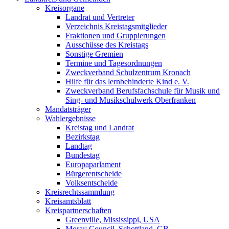
Kreisorgane
Landrat und Vertreter
Verzeichnis Kreistagsmitglieder
Fraktionen und Gruppierungen
Ausschüsse des Kreistags
Sonstige Gremien
Termine und Tagesordnungen
Zweckverband Schulzentrum Kronach
Hilfe für das lernbehinderte Kind e. V.
Zweckverband Berufsfachschule für Musik und
Sing- und Musikschulwerk Oberfranken
Mandatsträger
Wahlergebnisse
Kreistag und Landrat
Bezirkstag
Landtag
Bundestag
Europaparlament
Bürgerentscheide
Volksentscheide
Kreisrechtssammlung
Kreisamtsblatt
Kreispartnerschaften
Greenville, Mississippi, USA
Moray Council, Schottland, GB