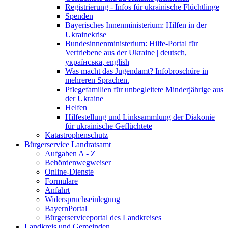
Registrierung - Infos für ukrainische Flüchtlinge
Spenden
Bayerisches Innenministerium: Hilfen in der
Ukrainekrise
Bundesinnenministerium: Hilfe-Portal für
Vertriebene aus der Ukraine | deutsch,
українська, english
Was macht das Jugendamt? Infobroschüre in
mehreren Sprachen.
Pflegefamilien für unbegleitete Minderjährige aus
der Ukraine
Helfen
Hilfestellung und Linksammlung der Diakonie
für ukrainische Geflüchtete
Katastrophenschutz
Bürgerservice Landratsamt
Aufgaben A - Z
Behördenwegweiser
Online-Dienste
Formulare
Anfahrt
Widerspruchseinlegung
BayernPortal
Bürgerserviceportal des Landkreises
Landkreis und Gemeinden