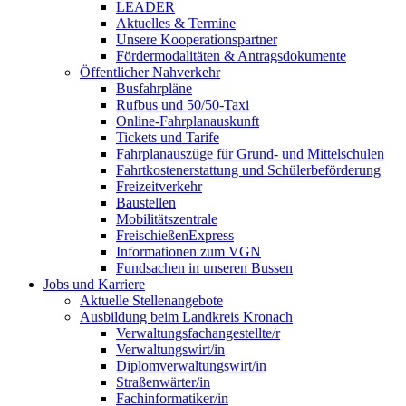
LEADER
Aktuelles & Termine
Unsere Kooperationspartner
Fördermodalitäten & Antragsdokumente
Öffentlicher Nahverkehr
Busfahrpläne
Rufbus und 50/50-Taxi
Online-Fahrplanauskunft
Tickets und Tarife
Fahrplanauszüge für Grund- und Mittelschulen
Fahrtkostenerstattung und Schülerbeförderung
Freizeitverkehr
Baustellen
Mobilitätszentrale
FreischießenExpress
Informationen zum VGN
Fundsachen in unseren Bussen
Jobs und Karriere
Aktuelle Stellenangebote
Ausbildung beim Landkreis Kronach
Verwaltungsfachangestellte/r
Verwaltungswirt/in
Diplomverwaltungswirt/in
Straßenwärter/in
Fachinformatiker/in