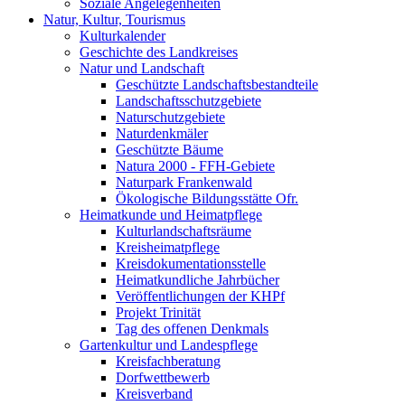
Soziale Angelegenheiten
Natur, Kultur, Tourismus
Kulturkalender
Geschichte des Landkreises
Natur und Landschaft
Geschützte Landschaftsbestandteile
Landschaftsschutzgebiete
Naturschutzgebiete
Naturdenkmäler
Geschützte Bäume
Natura 2000 - FFH-Gebiete
Naturpark Frankenwald
Ökologische Bildungsstätte Ofr.
Heimatkunde und Heimatpflege
Kulturlandschaftsräume
Kreisheimatpflege
Kreisdokumentationsstelle
Heimatkundliche Jahrbücher
Veröffentlichungen der KHPf
Projekt Trinität
Tag des offenen Denkmals
Gartenkultur und Landespflege
Kreisfachberatung
Dorfwettbewerb
Kreisverband