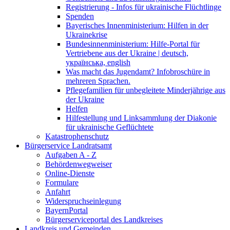
Registrierung - Infos für ukrainische Flüchtlinge
Spenden
Bayerisches Innenministerium: Hilfen in der
Ukrainekrise
Bundesinnenministerium: Hilfe-Portal für
Vertriebene aus der Ukraine | deutsch,
українська, english
Was macht das Jugendamt? Infobroschüre in
mehreren Sprachen.
Pflegefamilien für unbegleitete Minderjährige aus
der Ukraine
Helfen
Hilfestellung und Linksammlung der Diakonie
für ukrainische Geflüchtete
Katastrophenschutz
Bürgerservice Landratsamt
Aufgaben A - Z
Behördenwegweiser
Online-Dienste
Formulare
Anfahrt
Widerspruchseinlegung
BayernPortal
Bürgerserviceportal des Landkreises
Landkreis und Gemeinden