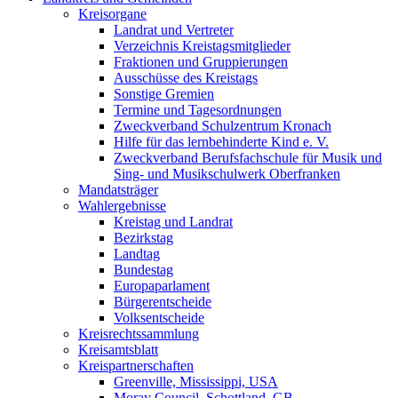
Kreisorgane
Landrat und Vertreter
Verzeichnis Kreistagsmitglieder
Fraktionen und Gruppierungen
Ausschüsse des Kreistags
Sonstige Gremien
Termine und Tagesordnungen
Zweckverband Schulzentrum Kronach
Hilfe für das lernbehinderte Kind e. V.
Zweckverband Berufsfachschule für Musik und
Sing- und Musikschulwerk Oberfranken
Mandatsträger
Wahlergebnisse
Kreistag und Landrat
Bezirkstag
Landtag
Bundestag
Europaparlament
Bürgerentscheide
Volksentscheide
Kreisrechtssammlung
Kreisamtsblatt
Kreispartnerschaften
Greenville, Mississippi, USA
Moray Council, Schottland, GB