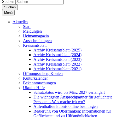
Suchen
Suchen
Menü
Aktuelles
Start
Meldungen
Heimatmagazin
Ausschreibungen
Kreisamtsblatt
Archiv Kreisamtsblatt (2025)
Archiv Kreisamtsblatt (2024)
Archiv Kreisamtsblatt (2023)
Archiv Kreisamtsblatt (2022)
Archiv Kreisamtsblatt (2021)
Öffnungszeiten, Konten
Kulturkalender
Bekanntmachungen
UkraineHilfe
Schutzstatus wird bis März 2027 verlängert
Die wichtigsten Ansprechpartner für geflüchtete
Personen - Was mache ich wo?
Aufenthaltserlaubnis online beantragen
Regierung von Oberfranken: Informationen für
Geflüchtete und zu Hilfsmöglichkeiten