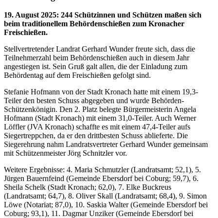
19. August 2025
:
244 Schützinnen und Schützen maßen sich
beim traditionellem Behördenschießen zum Kronacher
Freischießen.
Stellvertretender Landrat Gerhard Wunder freute sich, dass die
Teilnehmerzahl beim Behördenschießen auch in diesem Jahr
angestiegen ist. Sein Gruß galt allen, die der Einladung zum
Behördentag auf dem Freischießen gefolgt sind.
Stefanie Hofmann von der Stadt Kronach hatte mit einem 19,3-
Teiler den besten Schuss abgegeben und wurde Behörden-
Schützenkönigin. Den 2. Platz belegte Bürgermeisterin Angela
Hofmann (Stadt Kronach) mit einem 31,0-Teiler. Auch Werner
Löffler (JVA Kronach) schaffte es mit einem 47,4-Teiler aufs
Siegertreppchen, da er den drittbesten Schuss ablieferte. Die
Siegerehrung nahm Landratsvertreter Gerhard Wunder gemeinsam
mit Schützenmeister Jörg Schnitzler vor.
Weitere Ergebnisse: 4. Maria Schmutzler (Landratsamt; 52,1), 5.
Jürgen Bauernfeind (Gemeinde Ebersdorf bei Coburg; 59,7), 6.
Sheila Schelk (Stadt Kronach; 62,0), 7. Elke Buckreus
(Landratsamt; 64,7), 8. Oliver Skall (Landratsamt; 68,4), 9. Simon
Löwe (Notariat; 87,0), 10. Saskia Walter (Gemeinde Ebersdorf bei
Coburg; 93,1), 11. Dagmar Unziker (Gemeinde Ebersdorf bei