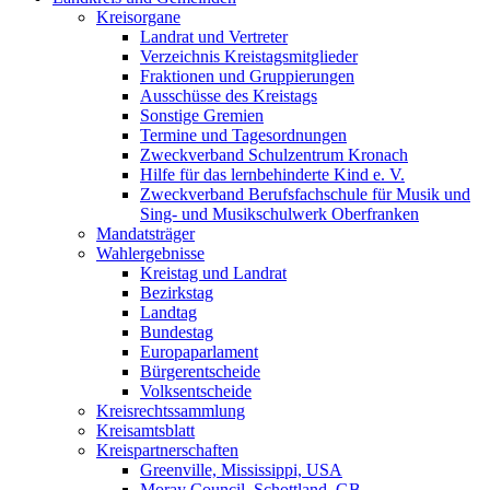
Kreisorgane
Landrat und Vertreter
Verzeichnis Kreistagsmitglieder
Fraktionen und Gruppierungen
Ausschüsse des Kreistags
Sonstige Gremien
Termine und Tagesordnungen
Zweckverband Schulzentrum Kronach
Hilfe für das lernbehinderte Kind e. V.
Zweckverband Berufsfachschule für Musik und
Sing- und Musikschulwerk Oberfranken
Mandatsträger
Wahlergebnisse
Kreistag und Landrat
Bezirkstag
Landtag
Bundestag
Europaparlament
Bürgerentscheide
Volksentscheide
Kreisrechtssammlung
Kreisamtsblatt
Kreispartnerschaften
Greenville, Mississippi, USA
Moray Council, Schottland, GB