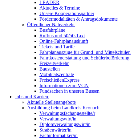
LEADER
Aktuelles & Termine
Unsere Kooperationspartner
Fördermodalitäten & Antragsdokumente
Öffentlicher Nahverkehr
Busfahrpläne
Rufbus und 50/50-Taxi
Online-Fahrplanauskunft
Tickets und Tarife
Fahrplanauszüge für Grund- und Mittelschulen
Fahrtkostenerstattung und Schülerbeförderung
Freizeitverkehr
Baustellen
Mobilitätszentrale
FreischießenExpress
Informationen zum VGN
Fundsachen in unseren Bussen
Jobs und Karriere
Aktuelle Stellenangebote
Ausbildung beim Landkreis Kronach
Verwaltungsfachangestellte/r
Verwaltungswirt/in
Diplomverwaltungswirt/in
Straßenwärter/in
Fachinformatiker/in