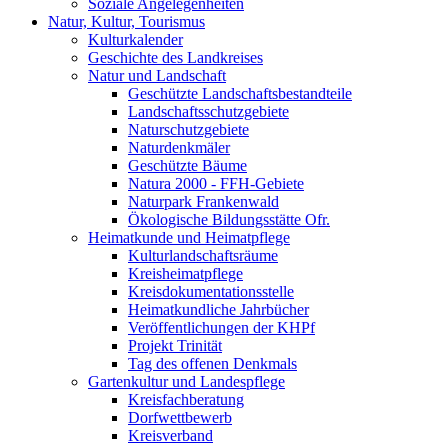
Soziale Angelegenheiten
Natur, Kultur, Tourismus
Kulturkalender
Geschichte des Landkreises
Natur und Landschaft
Geschützte Landschaftsbestandteile
Landschaftsschutzgebiete
Naturschutzgebiete
Naturdenkmäler
Geschützte Bäume
Natura 2000 - FFH-Gebiete
Naturpark Frankenwald
Ökologische Bildungsstätte Ofr.
Heimatkunde und Heimatpflege
Kulturlandschaftsräume
Kreisheimatpflege
Kreisdokumentationsstelle
Heimatkundliche Jahrbücher
Veröffentlichungen der KHPf
Projekt Trinität
Tag des offenen Denkmals
Gartenkultur und Landespflege
Kreisfachberatung
Dorfwettbewerb
Kreisverband