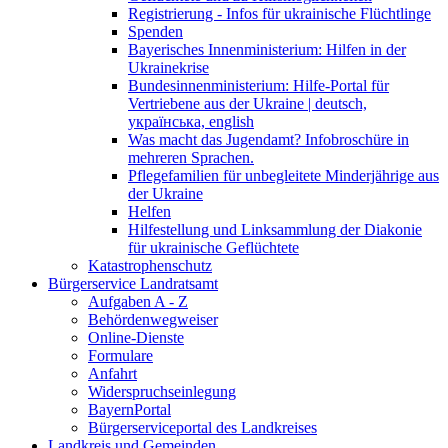
Registrierung - Infos für ukrainische Flüchtlinge
Spenden
Bayerisches Innenministerium: Hilfen in der
Ukrainekrise
Bundesinnenministerium: Hilfe-Portal für
Vertriebene aus der Ukraine | deutsch,
українська, english
Was macht das Jugendamt? Infobroschüre in
mehreren Sprachen.
Pflegefamilien für unbegleitete Minderjährige aus
der Ukraine
Helfen
Hilfestellung und Linksammlung der Diakonie
für ukrainische Geflüchtete
Katastrophenschutz
Bürgerservice Landratsamt
Aufgaben A - Z
Behördenwegweiser
Online-Dienste
Formulare
Anfahrt
Widerspruchseinlegung
BayernPortal
Bürgerserviceportal des Landkreises
Landkreis und Gemeinden