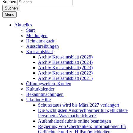
Suchen
Suchen
Menü
Aktuelles
Start
Meldungen
Heimatmagazin
Ausschreibungen
Kreisamtsblatt
Archiv Kreisamtsblatt (2025)
Archiv Kreisamtsblatt (2024)
Archiv Kreisamtsblatt (2023)
Archiv Kreisamtsblatt (2022)
Archiv Kreisamtsblatt (2021)
Öffnungszeiten, Konten
Kulturkalender
Bekanntmachungen
UkraineHilfe
Schutzstatus wird bis März 2027 verlängert
Die wichtigsten Ansprechpartner für geflüchtete
Personen - Was mache ich wo?
Aufenthaltserlaubnis online beantragen
Regierung von Oberfranken: Informationen für
Geflüchtete und zu Hilfsmöglichkeiten