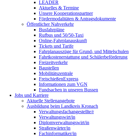
LEADER
Aktuelles & Termine
Unsere Kooperationspartner
Fördermodalitäten & Antragsdokumente
Öffentlicher Nahverkehr
Busfahrpläne
Rufbus und 50/50-Taxi
Online-Fahrplanauskunft
Tickets und Tarife
Fahrplanauszüge für Grund- und Mittelschulen
Fahrtkostenerstattung und Schülerbeförderung
Freizeitverkehr
Baustellen
Mobilitätszentrale
FreischießenExpress
Informationen zum VGN
Fundsachen in unseren Bussen
Jobs und Karriere
Aktuelle Stellenangebote
Ausbildung beim Landkreis Kronach
Verwaltungsfachangestellte/r
Verwaltungswirt/in
Diplomverwaltungswirt/in
Straßenwärter/in
Fachinformatiker/in