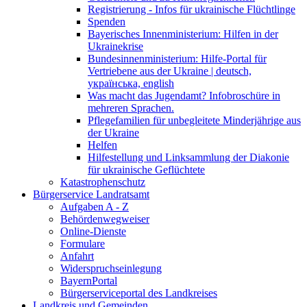
Registrierung - Infos für ukrainische Flüchtlinge
Spenden
Bayerisches Innenministerium: Hilfen in der
Ukrainekrise
Bundesinnenministerium: Hilfe-Portal für
Vertriebene aus der Ukraine | deutsch,
українська, english
Was macht das Jugendamt? Infobroschüre in
mehreren Sprachen.
Pflegefamilien für unbegleitete Minderjährige aus
der Ukraine
Helfen
Hilfestellung und Linksammlung der Diakonie
für ukrainische Geflüchtete
Katastrophenschutz
Bürgerservice Landratsamt
Aufgaben A - Z
Behördenwegweiser
Online-Dienste
Formulare
Anfahrt
Widerspruchseinlegung
BayernPortal
Bürgerserviceportal des Landkreises
Landkreis und Gemeinden