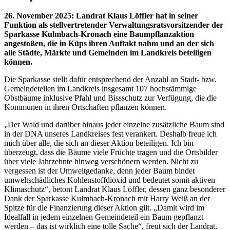
26. November 2025
:
Landrat Klaus Löffler hat in seiner
Funktion als stellvertretender Verwaltungsratsvorsitzender der
Sparkasse Kulmbach-Kronach eine Baumpflanzaktion
angestoßen, die in Küps ihren Auftakt nahm und an der sich
alle Städte, Märkte und Gemeinden im Landkreis beteiligen
können.
Die Sparkasse stellt dafür entsprechend der Anzahl an Stadt- bzw.
Gemeindeteilen im Landkreis insgesamt 107 hochstämmige
Obstbäume inklusive Pfahl und Bissschutz zur Verfügung, die die
Kommunen in ihren Ortschaften pflanzen können.
„Der Wald und darüber hinaus jeder einzelne zusätzliche Baum sind
in der DNA unseres Landkreises fest verankert. Deshalb freue ich
mich über alle, die sich an dieser Aktion beteiligen. Ich bin
überzeugt, dass die Bäume viele Früchte tragen und die Ortsbilder
über viele Jahrzehnte hinweg verschönern werden. Nicht zu
vergessen ist der Umweltgedanke, denn jeder Baum bindet
umweltschädliches Kohlenstoffdioxid und bedeutet somit aktiven
Klimaschutz“, betont Landrat Klaus Löffler, dessen ganz besonderer
Dank der Sparkasse Kulmbach-Kronach mit Harry Weiß an der
Spitze für die Finanzierung dieser Aktion gilt. „Damit wird im
Idealfall in jedem einzelnen Gemeindeteil ein Baum gepflanzt
werden – das ist wirklich eine tolle Sache“, freut sich der Landrat.