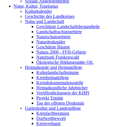
Soziale Angelegenheiten
Natur, Kultur, Tourismus
Kulturkalender
Geschichte des Landkreises
Natur und Landschaft
Geschützte Landschaftsbestandteile
Landschaftsschutzgebiete
Naturschutzgebiete
Naturdenkmäler
Geschützte Bäume
Natura 2000 - FFH-Gebiete
Naturpark Frankenwald
Ökologische Bildungsstätte Ofr.
Heimatkunde und Heimatpflege
Kulturlandschaftsräume
Kreisheimatpflege
Kreisdokumentationsstelle
Heimatkundliche Jahrbücher
Veröffentlichungen der KHPf
Projekt Trinität
Tag des offenen Denkmals
Gartenkultur und Landespflege
Kreisfachberatung
Dorfwettbewerb
Kreisverband