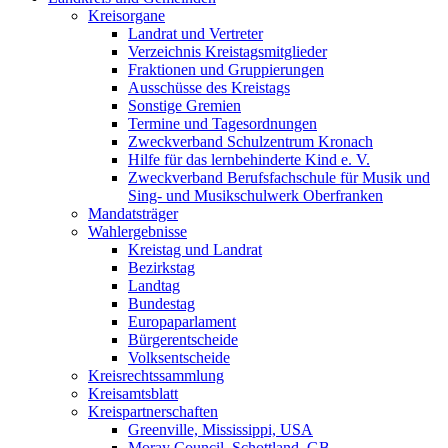
Kreisorgane
Landrat und Vertreter
Verzeichnis Kreistagsmitglieder
Fraktionen und Gruppierungen
Ausschüsse des Kreistags
Sonstige Gremien
Termine und Tagesordnungen
Zweckverband Schulzentrum Kronach
Hilfe für das lernbehinderte Kind e. V.
Zweckverband Berufsfachschule für Musik und
Sing- und Musikschulwerk Oberfranken
Mandatsträger
Wahlergebnisse
Kreistag und Landrat
Bezirkstag
Landtag
Bundestag
Europaparlament
Bürgerentscheide
Volksentscheide
Kreisrechtssammlung
Kreisamtsblatt
Kreispartnerschaften
Greenville, Mississippi, USA
Moray Council, Schottland, GB