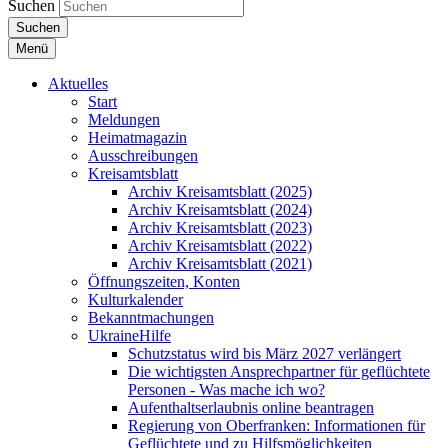
Suchen
Suchen
Menü
Aktuelles
Start
Meldungen
Heimatmagazin
Ausschreibungen
Kreisamtsblatt
Archiv Kreisamtsblatt (2025)
Archiv Kreisamtsblatt (2024)
Archiv Kreisamtsblatt (2023)
Archiv Kreisamtsblatt (2022)
Archiv Kreisamtsblatt (2021)
Öffnungszeiten, Konten
Kulturkalender
Bekanntmachungen
UkraineHilfe
Schutzstatus wird bis März 2027 verlängert
Die wichtigsten Ansprechpartner für geflüchtete
Personen - Was mache ich wo?
Aufenthaltserlaubnis online beantragen
Regierung von Oberfranken: Informationen für
Geflüchtete und zu Hilfsmöglichkeiten