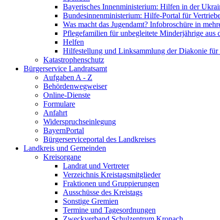
Bayerisches Innenministerium: Hilfen in der Ukrai
Bundesinnenministerium: Hilfe-Portal für Vertrieb
Was macht das Jugendamt? Infobroschüre in mehr
Pflegefamilien für unbegleitete Minderjährige aus 
Helfen
Hilfestellung und Linksammlung der Diakonie für 
Katastrophenschutz
Bürgerservice Landratsamt
Aufgaben A - Z
Behördenwegweiser
Online-Dienste
Formulare
Anfahrt
Widerspruchseinlegung
BayernPortal
Bürgerserviceportal des Landkreises
Landkreis und Gemeinden
Kreisorgane
Landrat und Vertreter
Verzeichnis Kreistagsmitglieder
Fraktionen und Gruppierungen
Ausschüsse des Kreistags
Sonstige Gremien
Termine und Tagesordnungen
Zweckverband Schulzentrum Kronach