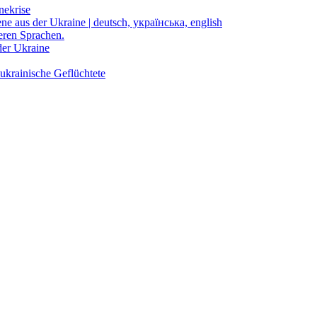
nekrise
ene aus der Ukraine | deutsch, українська, english
eren Sprachen.
der Ukraine
ukrainische Geflüchtete