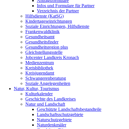
Antragsformulare
Infos und Formulare für Partner
Verzeichnis der Partner
Hilfsdienste (KatSG)
Kindertageseinrichtungen
Soziale Einrichtungen, Hilfsdienste
Frankenwaldklinik
Gesundheitsamt
Gesundheitsfinder
Gesundheitsregion plus
Gleichstellungsstelle
Jobcenter Landkreis Kronach
Medienzentrum
Kreisbibliothek
Kreisjugendamt
Schwangerenberatung
Soziale Angelegenheiten
Natur, Kultur, Tourismus
Kulturkalender
Geschichte des Landkreises
Natur und Landschaft
Geschützte Landschaftsbestandteile
Landschaftsschutzgebiete
Naturschutzgebiete
Naturdenkmäler