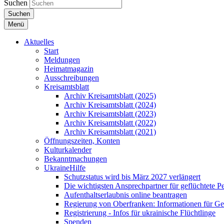
Suchen
Suchen
Menü
Aktuelles
Start
Meldungen
Heimatmagazin
Ausschreibungen
Kreisamtsblatt
Archiv Kreisamtsblatt (2025)
Archiv Kreisamtsblatt (2024)
Archiv Kreisamtsblatt (2023)
Archiv Kreisamtsblatt (2022)
Archiv Kreisamtsblatt (2021)
Öffnungszeiten, Konten
Kulturkalender
Bekanntmachungen
UkraineHilfe
Schutzstatus wird bis März 2027 verlängert
Die wichtigsten Ansprechpartner für geflüchtete 
Aufenthaltserlaubnis online beantragen
Regierung von Oberfranken: Informationen für Gef
Registrierung - Infos für ukrainische Flüchtlinge
Spenden