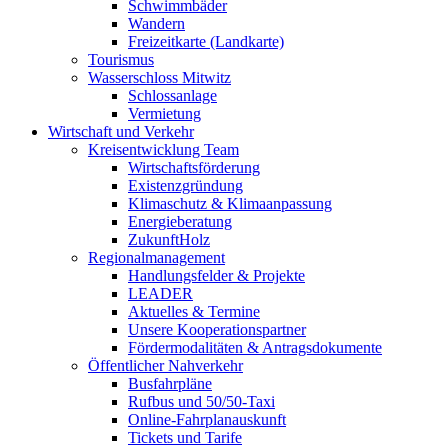
Schwimmbäder
Wandern
Freizeitkarte (Landkarte)
Tourismus
Wasserschloss Mitwitz
Schlossanlage
Vermietung
Wirtschaft und Verkehr
Kreisentwicklung Team
Wirtschaftsförderung
Existenzgründung
Klimaschutz & Klimaanpassung
Energieberatung
ZukunftHolz
Regionalmanagement
Handlungsfelder & Projekte
LEADER
Aktuelles & Termine
Unsere Kooperationspartner
Fördermodalitäten & Antragsdokumente
Öffentlicher Nahverkehr
Busfahrpläne
Rufbus und 50/50-Taxi
Online-Fahrplanauskunft
Tickets und Tarife