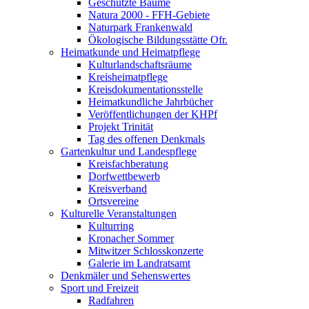
Geschützte Bäume
Natura 2000 - FFH-Gebiete
Naturpark Frankenwald
Ökologische Bildungsstätte Ofr.
Heimatkunde und Heimatpflege
Kulturlandschaftsräume
Kreisheimatpflege
Kreisdokumentationsstelle
Heimatkundliche Jahrbücher
Veröffentlichungen der KHPf
Projekt Trinität
Tag des offenen Denkmals
Gartenkultur und Landespflege
Kreisfachberatung
Dorfwettbewerb
Kreisverband
Ortsvereine
Kulturelle Veranstaltungen
Kulturring
Kronacher Sommer
Mitwitzer Schlosskonzerte
Galerie im Landratsamt
Denkmäler und Sehenswertes
Sport und Freizeit
Radfahren