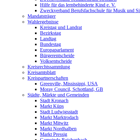
Hilfe für das lernbehinderte Kind e. V.
Zweckverband Berufsfachschule für Musik und S
Mandatsträger
Wahlergebnisse
Kreistag und Landrat
Bezirkstag
Landtag
Bundestag
Europaparlament
Bürgerentscheide
Volksentscheide
Kreisrechtssammlung
Kreisamtsblatt
Kreispartnerschaften
Greenville, Mississippi, USA
Moray Council, Schottland, GB
Städte, Märkte und Gemeinden
Stadt Kronach
Markt Küps
Stadt Ludwigsstadt
Markt Marktrodach
Markt Mitwitz
Markt Nordhalben
Markt Pressig
Gemeinde Reichenbach