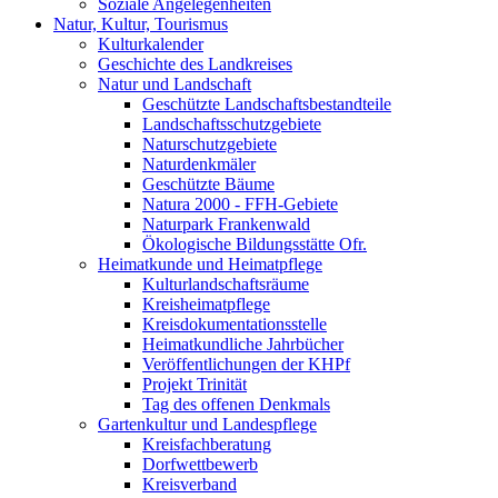
Soziale Angelegenheiten
Natur, Kultur, Tourismus
Kulturkalender
Geschichte des Landkreises
Natur und Landschaft
Geschützte Landschaftsbestandteile
Landschaftsschutzgebiete
Naturschutzgebiete
Naturdenkmäler
Geschützte Bäume
Natura 2000 - FFH-Gebiete
Naturpark Frankenwald
Ökologische Bildungsstätte Ofr.
Heimatkunde und Heimatpflege
Kulturlandschaftsräume
Kreisheimatpflege
Kreisdokumentationsstelle
Heimatkundliche Jahrbücher
Veröffentlichungen der KHPf
Projekt Trinität
Tag des offenen Denkmals
Gartenkultur und Landespflege
Kreisfachberatung
Dorfwettbewerb
Kreisverband