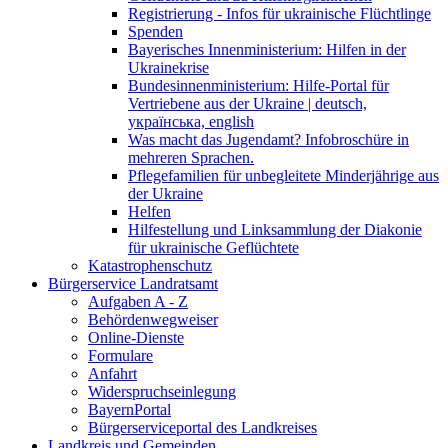
Registrierung - Infos für ukrainische Flüchtlinge
Spenden
Bayerisches Innenministerium: Hilfen in der
Ukrainekrise
Bundesinnenministerium: Hilfe-Portal für
Vertriebene aus der Ukraine | deutsch,
українська, english
Was macht das Jugendamt? Infobroschüre in
mehreren Sprachen.
Pflegefamilien für unbegleitete Minderjährige aus
der Ukraine
Helfen
Hilfestellung und Linksammlung der Diakonie
für ukrainische Geflüchtete
Katastrophenschutz
Bürgerservice Landratsamt
Aufgaben A - Z
Behördenwegweiser
Online-Dienste
Formulare
Anfahrt
Widerspruchseinlegung
BayernPortal
Bürgerserviceportal des Landkreises
Landkreis und Gemeinden