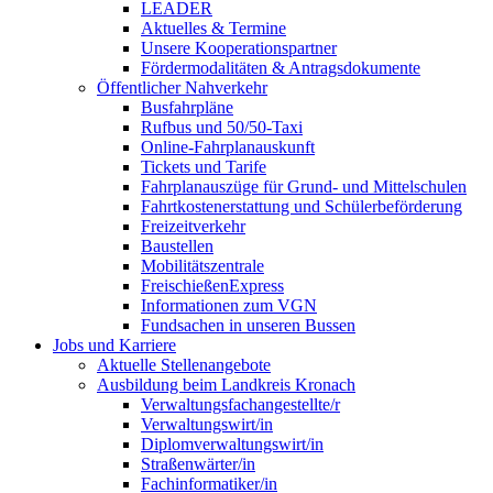
LEADER
Aktuelles & Termine
Unsere Kooperationspartner
Fördermodalitäten & Antragsdokumente
Öffentlicher Nahverkehr
Busfahrpläne
Rufbus und 50/50-Taxi
Online-Fahrplanauskunft
Tickets und Tarife
Fahrplanauszüge für Grund- und Mittelschulen
Fahrtkostenerstattung und Schülerbeförderung
Freizeitverkehr
Baustellen
Mobilitätszentrale
FreischießenExpress
Informationen zum VGN
Fundsachen in unseren Bussen
Jobs und Karriere
Aktuelle Stellenangebote
Ausbildung beim Landkreis Kronach
Verwaltungsfachangestellte/r
Verwaltungswirt/in
Diplomverwaltungswirt/in
Straßenwärter/in
Fachinformatiker/in