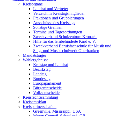
Kreisorgane
Landrat und Vertreter
Verzeichnis Kreistagsmitglieder
Fraktionen und Gruppierungen
Ausschüsse des Kreistags
Sonstige Gremien
Termine und Tagesordnungen
Zweckverband Schulzentrum Kronach
Hilfe für das lernbehinderte Kind e. V.
Zweckverband Berufsfachschule für Musik und
Sing- und Musikschulwerk Oberfranken
Mandatsträger
Wahlergebnisse
Kreistag und Landrat
Bezirkstag
Landtag
Bundestag
Europaparlament
Bürgerentscheide
Volksentscheide
Kreisrechtssammlung
Kreisamtsblatt
Kreispartnerschaften
Greenville, Mississippi, USA
Moray Council, Schottland, GB