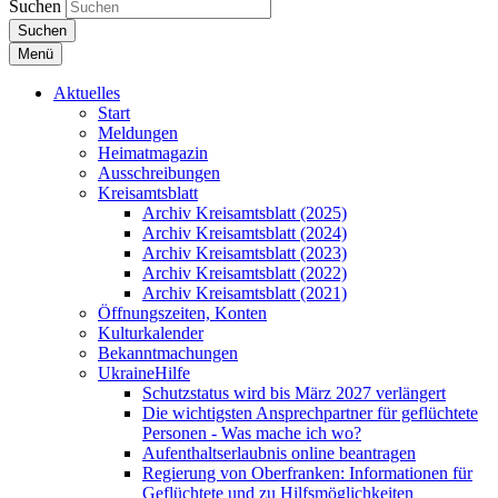
Suchen
Suchen
Menü
Aktuelles
Start
Meldungen
Heimatmagazin
Ausschreibungen
Kreisamtsblatt
Archiv Kreisamtsblatt (2025)
Archiv Kreisamtsblatt (2024)
Archiv Kreisamtsblatt (2023)
Archiv Kreisamtsblatt (2022)
Archiv Kreisamtsblatt (2021)
Öffnungszeiten, Konten
Kulturkalender
Bekanntmachungen
UkraineHilfe
Schutzstatus wird bis März 2027 verlängert
Die wichtigsten Ansprechpartner für geflüchtete
Personen - Was mache ich wo?
Aufenthaltserlaubnis online beantragen
Regierung von Oberfranken: Informationen für
Geflüchtete und zu Hilfsmöglichkeiten