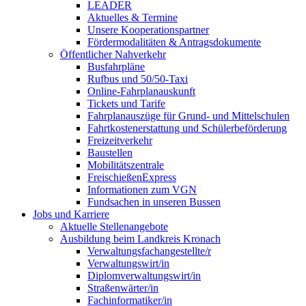
LEADER
Aktuelles & Termine
Unsere Kooperationspartner
Fördermodalitäten & Antragsdokumente
Öffentlicher Nahverkehr
Busfahrpläne
Rufbus und 50/50-Taxi
Online-Fahrplanauskunft
Tickets und Tarife
Fahrplanauszüge für Grund- und Mittelschulen
Fahrtkostenerstattung und Schülerbeförderung
Freizeitverkehr
Baustellen
Mobilitätszentrale
FreischießenExpress
Informationen zum VGN
Fundsachen in unseren Bussen
Jobs und Karriere
Aktuelle Stellenangebote
Ausbildung beim Landkreis Kronach
Verwaltungsfachangestellte/r
Verwaltungswirt/in
Diplomverwaltungswirt/in
Straßenwärter/in
Fachinformatiker/in