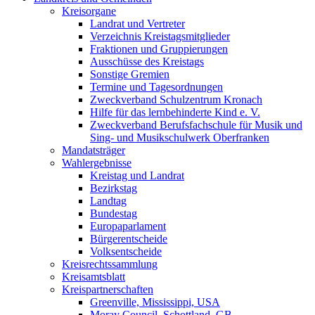
Kreisorgane
Landrat und Vertreter
Verzeichnis Kreistagsmitglieder
Fraktionen und Gruppierungen
Ausschüsse des Kreistags
Sonstige Gremien
Termine und Tagesordnungen
Zweckverband Schulzentrum Kronach
Hilfe für das lernbehinderte Kind e. V.
Zweckverband Berufsfachschule für Musik und
Sing- und Musikschulwerk Oberfranken
Mandatsträger
Wahlergebnisse
Kreistag und Landrat
Bezirkstag
Landtag
Bundestag
Europaparlament
Bürgerentscheide
Volksentscheide
Kreisrechtssammlung
Kreisamtsblatt
Kreispartnerschaften
Greenville, Mississippi, USA
Moray Council, Schottland, GB