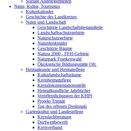
Soziale Angelegenheiten
Natur, Kultur, Tourismus
Kulturkalender
Geschichte des Landkreises
Natur und Landschaft
Geschützte Landschaftsbestandteile
Landschaftsschutzgebiete
Naturschutzgebiete
Naturdenkmäler
Geschützte Bäume
Natura 2000 - FFH-Gebiete
Naturpark Frankenwald
Ökologische Bildungsstätte Ofr.
Heimatkunde und Heimatpflege
Kulturlandschaftsräume
Kreisheimatpflege
Kreisdokumentationsstelle
Heimatkundliche Jahrbücher
Veröffentlichungen der KHPf
Projekt Trinität
Tag des offenen Denkmals
Gartenkultur und Landespflege
Kreisfachberatung
Dorfwettbewerb
Kreisverband