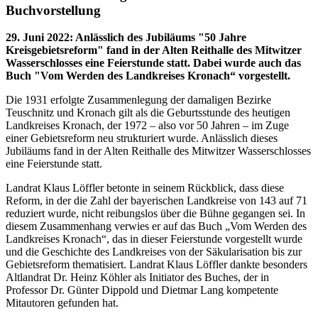
Buchvorstellung
29. Juni 2022
:
Anlässlich des Jubiläums "50 Jahre
Kreisgebietsreform" fand in der Alten Reithalle des Mitwitzer
Wasserschlosses eine Feierstunde statt. Dabei wurde auch das
Buch "Vom Werden des Landkreises Kronach“ vorgestellt.
Die 1931 erfolgte Zusammenlegung der damaligen Bezirke
Teuschnitz und Kronach gilt als die Geburtsstunde des heutigen
Landkreises Kronach, der 1972 – also vor 50 Jahren – im Zuge
einer Gebietsreform neu strukturiert wurde. Anlässlich dieses
Jubiläums fand in der Alten Reithalle des Mitwitzer Wasserschlosses
eine Feierstunde statt.
Landrat Klaus Löffler betonte in seinem Rückblick, dass diese
Reform, in der die Zahl der bayerischen Landkreise von 143 auf 71
reduziert wurde, nicht reibungslos über die Bühne gegangen sei. In
diesem Zusammenhang verwies er auf das Buch „Vom Werden des
Landkreises Kronach“, das in dieser Feierstunde vorgestellt wurde
und die Geschichte des Landkreises von der Säkularisation bis zur
Gebietsreform thematisiert. Landrat Klaus Löffler dankte besonders
Altlandrat Dr. Heinz Köhler als Initiator des Buches, der in
Professor Dr. Günter Dippold und Dietmar Lang kompetente
Mitautoren gefunden hat.