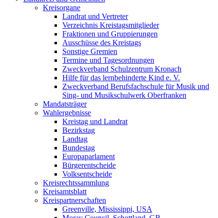
Kreisorgane
Landrat und Vertreter
Verzeichnis Kreistagsmitglieder
Fraktionen und Gruppierungen
Ausschüsse des Kreistags
Sonstige Gremien
Termine und Tagesordnungen
Zweckverband Schulzentrum Kronach
Hilfe für das lernbehinderte Kind e. V.
Zweckverband Berufsfachschule für Musik und
Sing- und Musikschulwerk Oberfranken
Mandatsträger
Wahlergebnisse
Kreistag und Landrat
Bezirkstag
Landtag
Bundestag
Europaparlament
Bürgerentscheide
Volksentscheide
Kreisrechtssammlung
Kreisamtsblatt
Kreispartnerschaften
Greenville, Mississippi, USA
Moray Council, Schottland, GB