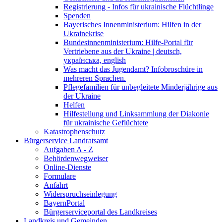
Registrierung - Infos für ukrainische Flüchtlinge
Spenden
Bayerisches Innenministerium: Hilfen in der
Ukrainekrise
Bundesinnenministerium: Hilfe-Portal für
Vertriebene aus der Ukraine | deutsch,
українська, english
Was macht das Jugendamt? Infobroschüre in
mehreren Sprachen.
Pflegefamilien für unbegleitete Minderjährige aus
der Ukraine
Helfen
Hilfestellung und Linksammlung der Diakonie
für ukrainische Geflüchtete
Katastrophenschutz
Bürgerservice Landratsamt
Aufgaben A - Z
Behördenwegweiser
Online-Dienste
Formulare
Anfahrt
Widerspruchseinlegung
BayernPortal
Bürgerserviceportal des Landkreises
Landkreis und Gemeinden