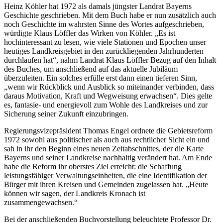
Heinz Köhler hat 1972 als damals jüngster Landrat Bayerns
Geschichte geschrieben. Mit dem Buch habe er nun zusätzlich auch
noch Geschichte im wahrsten Sinne des Wortes aufgeschrieben,
würdigte Klaus Löffler das Wirken von Köhler. „Es ist
hochinteressant zu lesen, wie viele Stationen und Epochen unser
heutiges Landkreisgebiet in den zurückliegenden Jahrhunderten
durchlaufen hat“, nahm Landrat Klaus Löffler Bezug auf den Inhalt
des Buches, um anschließend auf das aktuelle Jubiläum
überzuleiten. Ein solches erfülle erst dann einen tieferen Sinn,
„wenn wir Rückblick und Ausblick so miteinander verbinden, dass
daraus Motivation, Kraft und Wegweisung erwachsen“. Dies gelte
es, fantasie- und energievoll zum Wohle des Landkreises und zur
Sicherung seiner Zukunft einzubringen.
Regierungsvizepräsident Thomas Engel ordnete die Gebietsreform
1972 sowohl aus politischer als auch aus rechtlicher Sicht ein und
sah in ihr den Beginn eines neuen Zeitabschnittes, der die Karte
Bayerns und seiner Landkreise nachhaltig verändert hat. Am Ende
habe die Reform ihr oberstes Ziel erreicht: die Schaffung
leistungsfähiger Verwaltungseinheiten, die eine Identifikation der
Bürger mit ihren Kreisen und Gemeinden zugelassen hat. „Heute
können wir sagen, der Landkreis Kronach ist
zusammengewachsen.“
Bei der anschließenden Buchvorstellung beleuchtete Professor Dr.