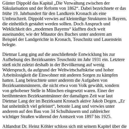
Günter Dippold das Kapital „Die Verwaltung zwischen der
Säkularisation und der Reform von 1862“. Dabei bezeichnete er das
frühe 19. Jahrhundert für den Landkreis Kronach als eine
Umbruchzeit. Dippold verwies auf kleinteilige Strukturen in Bayern,
die einheitlich gestaltet werden sollten. Doch Anspruch und
Wirklichkeit des „modernen Bayerns“ klafften doch weit
auseinander, wie der Mitautor des Buches unter anderem am
Beispiel der Landgerichte in Kronach, Teuschnitz und Lauenstein
belegte.
Dietmar Lang ging auf die anschließende Entwicklung bis zur
Aufhebung des Bezirksamtes Teuschnitz im Jahr 1931 ein. Letztere
stieß nicht zuletzt deshalb in der Bevölkerung auf wenig
Widerspruch, da aufgrund der Weltwirtschaftskrise und hoher
Arbeitslosigkeit die Einwohner mit anderen Sorgen zu kämpfen
hatten. Lang beleuchtete unter anderem die Aufgaben von
Bezirksamtsmännern, die nicht etwa vom Volk gewählt, sondern
von gehobener Stelle in München eingesetzt waren. Einer der
berühmtesten Bezirksamtmänner der damaligen Zeit war laut
Dietmar Lang der im Bezirksamt Kronach aktive Jakob Degen. „Er
hat unheimlich viel geleistet“, betonte Lang und verwies unter
anderem auf den Bau von 34 Schulhäusern und zahlreicher
wichtiger Straßen während der Amtszeit von 1897 bis 1925.
Altlandrat Dr. Heinz Köhler schloss sich mit seinem Kapitel über die