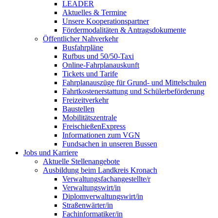
LEADER
Aktuelles & Termine
Unsere Kooperationspartner
Fördermodalitäten & Antragsdokumente
Öffentlicher Nahverkehr
Busfahrpläne
Rufbus und 50/50-Taxi
Online-Fahrplanauskunft
Tickets und Tarife
Fahrplanauszüge für Grund- und Mittelschulen
Fahrtkostenerstattung und Schülerbeförderung
Freizeitverkehr
Baustellen
Mobilitätszentrale
FreischießenExpress
Informationen zum VGN
Fundsachen in unseren Bussen
Jobs und Karriere
Aktuelle Stellenangebote
Ausbildung beim Landkreis Kronach
Verwaltungsfachangestellte/r
Verwaltungswirt/in
Diplomverwaltungswirt/in
Straßenwärter/in
Fachinformatiker/in