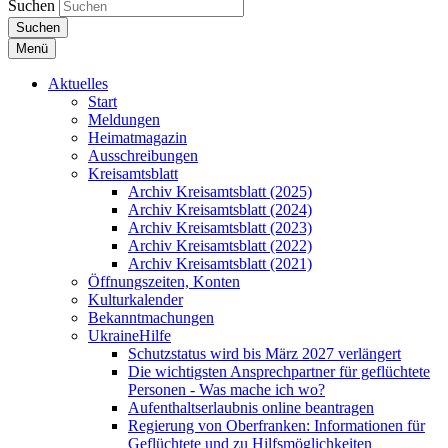
Suchen
Suchen
Menü
Aktuelles
Start
Meldungen
Heimatmagazin
Ausschreibungen
Kreisamtsblatt
Archiv Kreisamtsblatt (2025)
Archiv Kreisamtsblatt (2024)
Archiv Kreisamtsblatt (2023)
Archiv Kreisamtsblatt (2022)
Archiv Kreisamtsblatt (2021)
Öffnungszeiten, Konten
Kulturkalender
Bekanntmachungen
UkraineHilfe
Schutzstatus wird bis März 2027 verlängert
Die wichtigsten Ansprechpartner für geflüchtete
Personen - Was mache ich wo?
Aufenthaltserlaubnis online beantragen
Regierung von Oberfranken: Informationen für
Geflüchtete und zu Hilfsmöglichkeiten