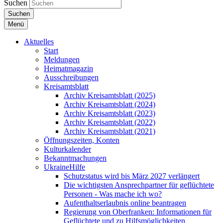
Suchen
Suchen
Menü
Aktuelles
Start
Meldungen
Heimatmagazin
Ausschreibungen
Kreisamtsblatt
Archiv Kreisamtsblatt (2025)
Archiv Kreisamtsblatt (2024)
Archiv Kreisamtsblatt (2023)
Archiv Kreisamtsblatt (2022)
Archiv Kreisamtsblatt (2021)
Öffnungszeiten, Konten
Kulturkalender
Bekanntmachungen
UkraineHilfe
Schutzstatus wird bis März 2027 verlängert
Die wichtigsten Ansprechpartner für geflüchtete
Personen - Was mache ich wo?
Aufenthaltserlaubnis online beantragen
Regierung von Oberfranken: Informationen für
Geflüchtete und zu Hilfsmöglichkeiten