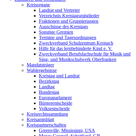
Kreisorgane
Landrat und Vertreter
Verzeichnis Kreistagsmitglieder
Fraktionen und Gruppierungen
Ausschüsse des Kreistags
Sonstige Gremien
Termine und Tagesordnungen
Zweckverband Schulzentrum Kronach
Hilfe für das lernbehinderte Kind e. V.
Zweckverband Berufsfachschule für Musik und
Sing- und Musikschulwerk Oberfranken
Mandatsträger
Wahlergebnisse
Kreistag und Landrat
Bezirkstag
Landtag
Bundestag
Europaparlament
Bürgerentscheide
Volksentscheide
Kreisrechtssammlung
Kreisamtsblatt
Kreispartnerschaften
Greenville, Mississippi, USA
Moray Council, Schottland, GB