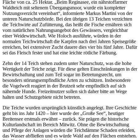
Fläche von ca. 25 Hektar. „Beim Reginasee, ein nährstoffarmer
Waldteich mit seltenem Übergangsmoor, wurde ein kompletter
Nutzungsverzicht vereinbart“, informierte Markus Martini von der
unteren Naturschutzbörde. Bei den übrigen 13 Teichen verzichten
die Teichwirte auf Zufütterung, das heißt die Fische ernähren sich
vom natürlichen Nahrungsangebot des Gewässers, vergleichbar
einer Weidewirtschaft. Wie Holoch ausführte, würden in der
normalen Teichwirtschaft die Karpfen nach drei Jahren Speisegröße
erreichen, bei extensiver Zucht dauere dies vier bis fünf Jahre. Dafür
sei das Fleisch fester und hat eine leichte rötliche Färbung.
Zehn der 14 Teich stehen zudem unter Naturschutz, was die hohe
Wertigkeit der Teiche zeigt. Für diese gelten Einschränkungen in der
Bewirtschaftung und zum Teil sogar im Betretungsrecht, um
besonders störungsempfindliche Arten zu schützen. Insbesondere
die Vogelwelt reagiert in der Brutzeit sehr empfindlich auf sich
nähernde Hunde. Freizeitnutzer sollen sich daher bitte an Wege
halten und Schutzgebiete nicht betreten.
Die Teiche wurden ursprünglich künstlich angelegt. Ihre Geschichte
geht bis ins Jahr 1420 – hier wurde der „Große See“, heutiger
Breitensee erstmals erwähnt – zurück. Sie prägen die historische
Kulturlandschaft im Bereich Mitwitz. Ohne die Bewirtschaftung
und Pflege der Anlagen würden die Teichdämme Schaden erleiden,
das Wasser abfließen und es würde Wald auf den Flächen entstehen.