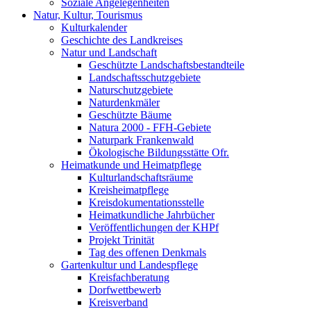
Soziale Angelegenheiten
Natur, Kultur, Tourismus
Kulturkalender
Geschichte des Landkreises
Natur und Landschaft
Geschützte Landschaftsbestandteile
Landschaftsschutzgebiete
Naturschutzgebiete
Naturdenkmäler
Geschützte Bäume
Natura 2000 - FFH-Gebiete
Naturpark Frankenwald
Ökologische Bildungsstätte Ofr.
Heimatkunde und Heimatpflege
Kulturlandschaftsräume
Kreisheimatpflege
Kreisdokumentationsstelle
Heimatkundliche Jahrbücher
Veröffentlichungen der KHPf
Projekt Trinität
Tag des offenen Denkmals
Gartenkultur und Landespflege
Kreisfachberatung
Dorfwettbewerb
Kreisverband