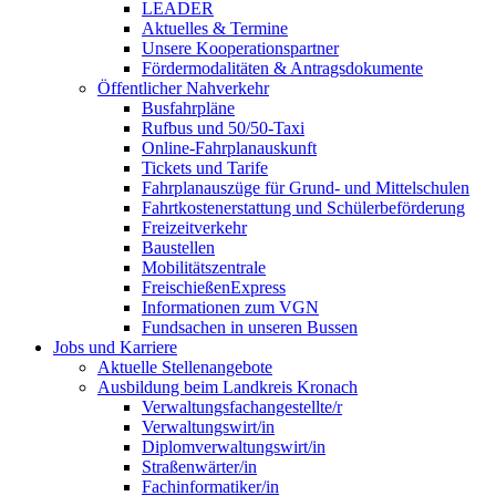
LEADER
Aktuelles & Termine
Unsere Kooperationspartner
Fördermodalitäten & Antragsdokumente
Öffentlicher Nahverkehr
Busfahrpläne
Rufbus und 50/50-Taxi
Online-Fahrplanauskunft
Tickets und Tarife
Fahrplanauszüge für Grund- und Mittelschulen
Fahrtkostenerstattung und Schülerbeförderung
Freizeitverkehr
Baustellen
Mobilitätszentrale
FreischießenExpress
Informationen zum VGN
Fundsachen in unseren Bussen
Jobs und Karriere
Aktuelle Stellenangebote
Ausbildung beim Landkreis Kronach
Verwaltungsfachangestellte/r
Verwaltungswirt/in
Diplomverwaltungswirt/in
Straßenwärter/in
Fachinformatiker/in