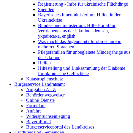
Registrierung - Infos für ukrainische Flüchtlinge
Spenden
Bayerisches Innenministerium: Hilfen in der
Ukrainekrise
Bundesinnenministerium: Hilfe-Portal für
Vertriebene aus der Ukraine | deutsch,
українська, english
Was macht das Jugendamt? Infobroschüre in
mehreren Sprachen.
Pflegefamilien für unbegleitete Minderjährige aus
der Ukraine
Helfen
Hilfestellung und Linksammlung der Diakonie
für ukrainische Geflüchtete
Katastrophenschutz
Bürgerservice Landratsamt
Aufgaben A - Z
Behördenwegweiser
Online-Dienste
Formulare
Anfahrt
Widerspruchseinlegung
BayernPortal
Bürgerserviceportal des Landkreises
Landkreis und Gemeinden