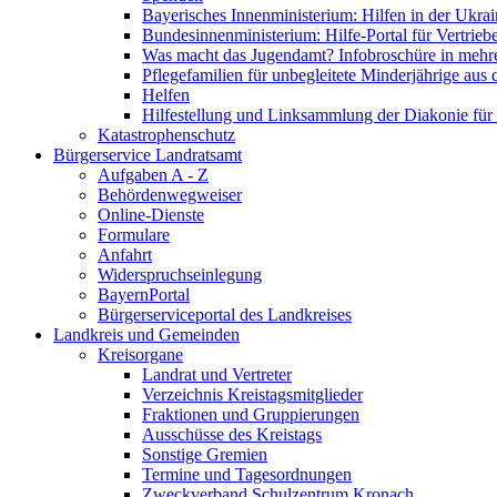
Bayerisches Innenministerium: Hilfen in der Ukrai
Bundesinnenministerium: Hilfe-Portal für Vertrieb
Was macht das Jugendamt? Infobroschüre in mehr
Pflegefamilien für unbegleitete Minderjährige aus 
Helfen
Hilfestellung und Linksammlung der Diakonie für 
Katastrophenschutz
Bürgerservice Landratsamt
Aufgaben A - Z
Behördenwegweiser
Online-Dienste
Formulare
Anfahrt
Widerspruchseinlegung
BayernPortal
Bürgerserviceportal des Landkreises
Landkreis und Gemeinden
Kreisorgane
Landrat und Vertreter
Verzeichnis Kreistagsmitglieder
Fraktionen und Gruppierungen
Ausschüsse des Kreistags
Sonstige Gremien
Termine und Tagesordnungen
Zweckverband Schulzentrum Kronach