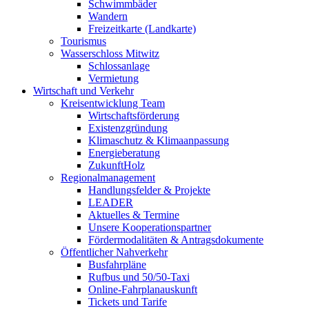
Schwimmbäder
Wandern
Freizeitkarte (Landkarte)
Tourismus
Wasserschloss Mitwitz
Schlossanlage
Vermietung
Wirtschaft und Verkehr
Kreisentwicklung Team
Wirtschaftsförderung
Existenzgründung
Klimaschutz & Klimaanpassung
Energieberatung
ZukunftHolz
Regionalmanagement
Handlungsfelder & Projekte
LEADER
Aktuelles & Termine
Unsere Kooperationspartner
Fördermodalitäten & Antragsdokumente
Öffentlicher Nahverkehr
Busfahrpläne
Rufbus und 50/50-Taxi
Online-Fahrplanauskunft
Tickets und Tarife