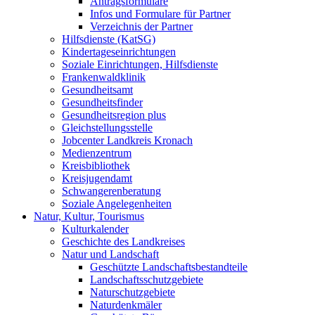
Antragsformulare
Infos und Formulare für Partner
Verzeichnis der Partner
Hilfsdienste (KatSG)
Kindertageseinrichtungen
Soziale Einrichtungen, Hilfsdienste
Frankenwaldklinik
Gesundheitsamt
Gesundheitsfinder
Gesundheitsregion plus
Gleichstellungsstelle
Jobcenter Landkreis Kronach
Medienzentrum
Kreisbibliothek
Kreisjugendamt
Schwangerenberatung
Soziale Angelegenheiten
Natur, Kultur, Tourismus
Kulturkalender
Geschichte des Landkreises
Natur und Landschaft
Geschützte Landschaftsbestandteile
Landschaftsschutzgebiete
Naturschutzgebiete
Naturdenkmäler