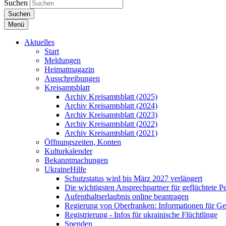
Suchen
Suchen
Menü
Aktuelles
Start
Meldungen
Heimatmagazin
Ausschreibungen
Kreisamtsblatt
Archiv Kreisamtsblatt (2025)
Archiv Kreisamtsblatt (2024)
Archiv Kreisamtsblatt (2023)
Archiv Kreisamtsblatt (2022)
Archiv Kreisamtsblatt (2021)
Öffnungszeiten, Konten
Kulturkalender
Bekanntmachungen
UkraineHilfe
Schutzstatus wird bis März 2027 verlängert
Die wichtigsten Ansprechpartner für geflüchtete 
Aufenthaltserlaubnis online beantragen
Regierung von Oberfranken: Informationen für Gef
Registrierung - Infos für ukrainische Flüchtlinge
Spenden