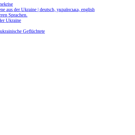
nekrise
ene aus der Ukraine | deutsch, українська, english
eren Sprachen.
der Ukraine
ukrainische Geflüchtete