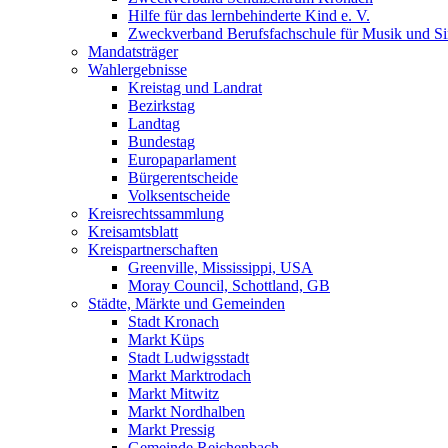
Hilfe für das lernbehinderte Kind e. V.
Zweckverband Berufsfachschule für Musik und S
Mandatsträger
Wahlergebnisse
Kreistag und Landrat
Bezirkstag
Landtag
Bundestag
Europaparlament
Bürgerentscheide
Volksentscheide
Kreisrechtssammlung
Kreisamtsblatt
Kreispartnerschaften
Greenville, Mississippi, USA
Moray Council, Schottland, GB
Städte, Märkte und Gemeinden
Stadt Kronach
Markt Küps
Stadt Ludwigsstadt
Markt Marktrodach
Markt Mitwitz
Markt Nordhalben
Markt Pressig
Gemeinde Reichenbach