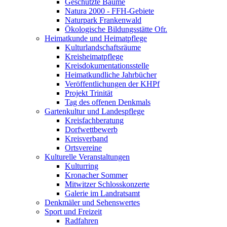
Geschützte Bäume
Natura 2000 - FFH-Gebiete
Naturpark Frankenwald
Ökologische Bildungsstätte Ofr.
Heimatkunde und Heimatpflege
Kulturlandschaftsräume
Kreisheimatpflege
Kreisdokumentationsstelle
Heimatkundliche Jahrbücher
Veröffentlichungen der KHPf
Projekt Trinität
Tag des offenen Denkmals
Gartenkultur und Landespflege
Kreisfachberatung
Dorfwettbewerb
Kreisverband
Ortsvereine
Kulturelle Veranstaltungen
Kulturring
Kronacher Sommer
Mitwitzer Schlosskonzerte
Galerie im Landratsamt
Denkmäler und Sehenswertes
Sport und Freizeit
Radfahren