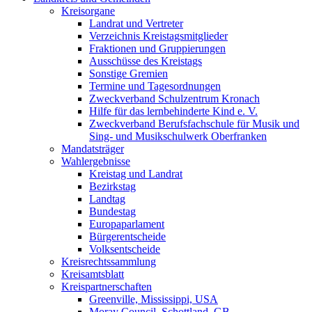
Kreisorgane
Landrat und Vertreter
Verzeichnis Kreistagsmitglieder
Fraktionen und Gruppierungen
Ausschüsse des Kreistags
Sonstige Gremien
Termine und Tagesordnungen
Zweckverband Schulzentrum Kronach
Hilfe für das lernbehinderte Kind e. V.
Zweckverband Berufsfachschule für Musik und
Sing- und Musikschulwerk Oberfranken
Mandatsträger
Wahlergebnisse
Kreistag und Landrat
Bezirkstag
Landtag
Bundestag
Europaparlament
Bürgerentscheide
Volksentscheide
Kreisrechtssammlung
Kreisamtsblatt
Kreispartnerschaften
Greenville, Mississippi, USA
Moray Council, Schottland, GB