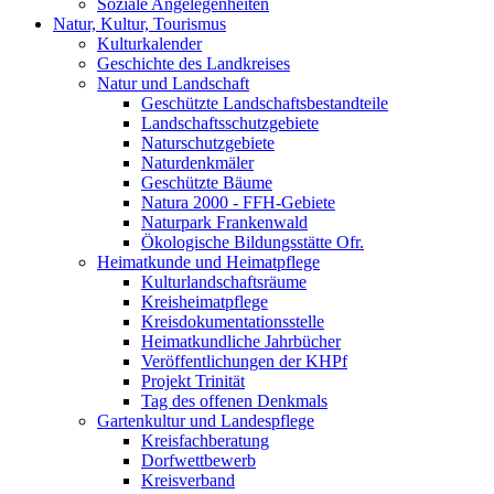
Soziale Angelegenheiten
Natur, Kultur, Tourismus
Kulturkalender
Geschichte des Landkreises
Natur und Landschaft
Geschützte Landschaftsbestandteile
Landschaftsschutzgebiete
Naturschutzgebiete
Naturdenkmäler
Geschützte Bäume
Natura 2000 - FFH-Gebiete
Naturpark Frankenwald
Ökologische Bildungsstätte Ofr.
Heimatkunde und Heimatpflege
Kulturlandschaftsräume
Kreisheimatpflege
Kreisdokumentationsstelle
Heimatkundliche Jahrbücher
Veröffentlichungen der KHPf
Projekt Trinität
Tag des offenen Denkmals
Gartenkultur und Landespflege
Kreisfachberatung
Dorfwettbewerb
Kreisverband