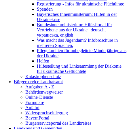
Registrierung - Infos für ukrainische Flüchtlinge
Spenden
Bayerisches Innenministerium: Hilfen in der
Ukrainekrise
Bundesinnenministerium: Hilfe-Portal für
Vertriebene aus der Ukraine | deutsch,
українська, english
Was macht das Jugendamt? Infobroschüre in
mehreren Sprachen.
Pflegefamilien für unbegleitete Minderjährige aus
der Ukraine
Helfen
Hilfestellung und Linksammlung der Diakonie
für ukrainische Geflüchtete
Katastrophenschutz
Bürgerservice Landratsamt
Aufgaben A - Z
Behördenwegweiser
Online-Dienste
Formulare
Anfahrt
Widerspruchseinlegung
BayernPortal
Bürgerserviceportal des Landkreises
Landkreis und Gemeinden