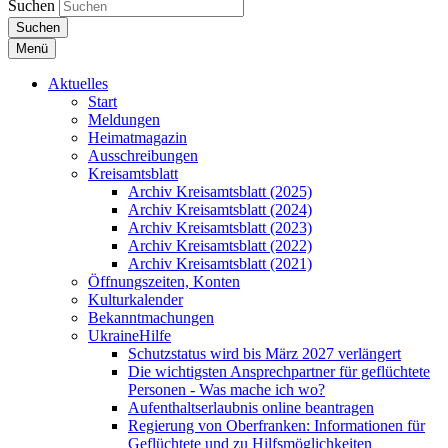
Suchen
Suchen
Menü
Aktuelles
Start
Meldungen
Heimatmagazin
Ausschreibungen
Kreisamtsblatt
Archiv Kreisamtsblatt (2025)
Archiv Kreisamtsblatt (2024)
Archiv Kreisamtsblatt (2023)
Archiv Kreisamtsblatt (2022)
Archiv Kreisamtsblatt (2021)
Öffnungszeiten, Konten
Kulturkalender
Bekanntmachungen
UkraineHilfe
Schutzstatus wird bis März 2027 verlängert
Die wichtigsten Ansprechpartner für geflüchtete
Personen - Was mache ich wo?
Aufenthaltserlaubnis online beantragen
Regierung von Oberfranken: Informationen für
Geflüchtete und zu Hilfsmöglichkeiten