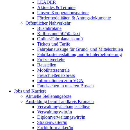
LEADER
Aktuelles & Termine
Unsere Kooperationspartner
Fördermodalitäten & Antragsdokumente
Öffentlicher Nahverkehr
Busfahrpläne
Rufbus und 50/50-Taxi
Online-Fahrplanauskunft
Tickets und Tarife
Fahrplanauszüge für Grund- und Mittelschulen
Fahrtkostenerstattung und Schülerbeförderung
Freizeitverkehr
Baustellen
Mobilitätszentrale
FreischießenExpress
Informationen zum VGN
Fundsachen in unseren Bussen
Jobs und Karriere
Aktuelle Stellenangebote
Ausbildung beim Landkreis Kronach
Verwaltungsfachangestellte/r
Verwaltungswirt/in
Diplomverwaltungswirt/in
Straßenwärter/in
Fachinformatiker/in