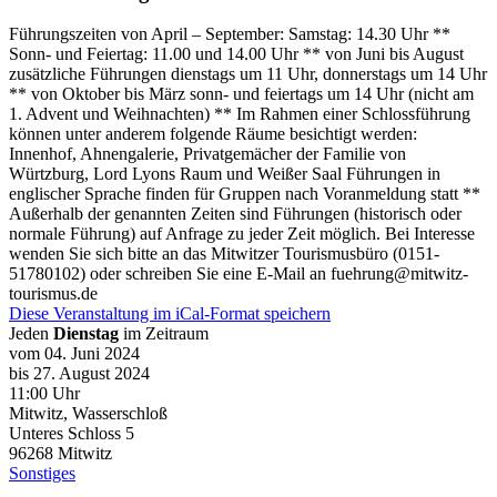
Führungszeiten von April – September: Samstag: 14.30 Uhr **
Sonn- und Feiertag: 11.00 und 14.00 Uhr ** von Juni bis August
zusätzliche Führungen dienstags um 11 Uhr, donnerstags um 14 Uhr
** von Oktober bis März sonn- und feiertags um 14 Uhr (nicht am
1. Advent und Weihnachten) ** Im Rahmen einer Schlossführung
können unter anderem folgende Räume besichtigt werden:
Innenhof, Ahnengalerie, Privatgemächer der Familie von
Würtzburg, Lord Lyons Raum und Weißer Saal Führungen in
englischer Sprache finden für Gruppen nach Voranmeldung statt **
Außerhalb der genannten Zeiten sind Führungen (historisch oder
normale Führung) auf Anfrage zu jeder Zeit möglich. Bei Interesse
wenden Sie sich bitte an das Mitwitzer Tourismusbüro (0151-
51780102) oder schreiben Sie eine E-Mail an fuehrung@mitwitz-
tourismus.de
Diese Veranstaltung im iCal-Format speichern
Jeden
Dienstag
im Zeitraum
vom 04. Juni 2024
bis 27. August 2024
11:00 Uhr
Mitwitz, Wasserschloß
Unteres Schloss 5
96268
Mitwitz
Sonstiges