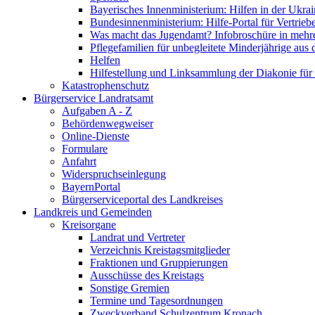
Bayerisches Innenministerium: Hilfen in der Ukrai
Bundesinnenministerium: Hilfe-Portal für Vertrieb
Was macht das Jugendamt? Infobroschüre in mehr
Pflegefamilien für unbegleitete Minderjährige aus 
Helfen
Hilfestellung und Linksammlung der Diakonie für 
Katastrophenschutz
Bürgerservice Landratsamt
Aufgaben A - Z
Behördenwegweiser
Online-Dienste
Formulare
Anfahrt
Widerspruchseinlegung
BayernPortal
Bürgerserviceportal des Landkreises
Landkreis und Gemeinden
Kreisorgane
Landrat und Vertreter
Verzeichnis Kreistagsmitglieder
Fraktionen und Gruppierungen
Ausschüsse des Kreistags
Sonstige Gremien
Termine und Tagesordnungen
Zweckverband Schulzentrum Kronach