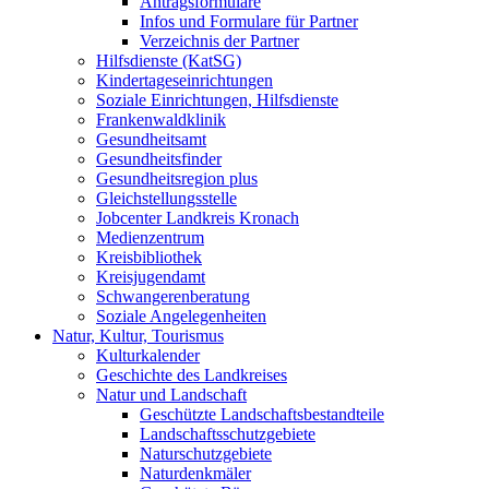
Antragsformulare
Infos und Formulare für Partner
Verzeichnis der Partner
Hilfsdienste (KatSG)
Kindertageseinrichtungen
Soziale Einrichtungen, Hilfsdienste
Frankenwaldklinik
Gesundheitsamt
Gesundheitsfinder
Gesundheitsregion plus
Gleichstellungsstelle
Jobcenter Landkreis Kronach
Medienzentrum
Kreisbibliothek
Kreisjugendamt
Schwangerenberatung
Soziale Angelegenheiten
Natur, Kultur, Tourismus
Kulturkalender
Geschichte des Landkreises
Natur und Landschaft
Geschützte Landschaftsbestandteile
Landschaftsschutzgebiete
Naturschutzgebiete
Naturdenkmäler