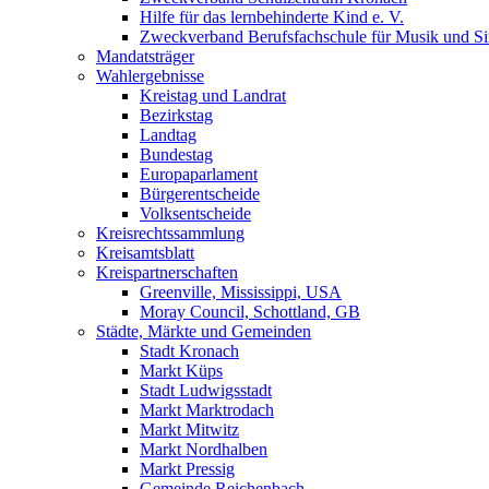
Hilfe für das lernbehinderte Kind e. V.
Zweckverband Berufsfachschule für Musik und S
Mandatsträger
Wahlergebnisse
Kreistag und Landrat
Bezirkstag
Landtag
Bundestag
Europaparlament
Bürgerentscheide
Volksentscheide
Kreisrechtssammlung
Kreisamtsblatt
Kreispartnerschaften
Greenville, Mississippi, USA
Moray Council, Schottland, GB
Städte, Märkte und Gemeinden
Stadt Kronach
Markt Küps
Stadt Ludwigsstadt
Markt Marktrodach
Markt Mitwitz
Markt Nordhalben
Markt Pressig
Gemeinde Reichenbach