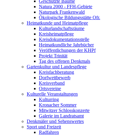
Geschützte Bäume
Natura 2000 - FFH-Gebiete
Naturpark Frankenwald
Ökologische Bildungsstätte Ofr.
Heimatkunde und Heimatpflege
Kulturlandschaftsräume
Kreisheimatpflege
Kreisdokumentationsstelle
Heimatkundliche Jahrbücher
Veröffentlichungen der KHPf
Projekt Trinität
Tag des offenen Denkmals
Gartenkultur und Landespflege
Kreisfachberatung
Dorfwettbewerb
Kreisverband
Ortsvereine
Kulturelle Veranstaltungen
Kulturring
Kronacher Sommer
Mitwitzer Schlosskonzerte
Galerie im Landratsamt
Denkmäler und Sehenswertes
Sport und Freizeit
Radfahren