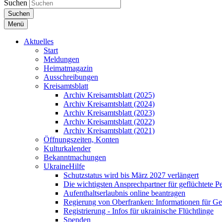
Suchen
Suchen
Menü
Aktuelles
Start
Meldungen
Heimatmagazin
Ausschreibungen
Kreisamtsblatt
Archiv Kreisamtsblatt (2025)
Archiv Kreisamtsblatt (2024)
Archiv Kreisamtsblatt (2023)
Archiv Kreisamtsblatt (2022)
Archiv Kreisamtsblatt (2021)
Öffnungszeiten, Konten
Kulturkalender
Bekanntmachungen
UkraineHilfe
Schutzstatus wird bis März 2027 verlängert
Die wichtigsten Ansprechpartner für geflüchtete 
Aufenthaltserlaubnis online beantragen
Regierung von Oberfranken: Informationen für Gef
Registrierung - Infos für ukrainische Flüchtlinge
Spenden