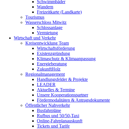
Schwimmbäder
Wandern
Freizeitkarte (Landkarte)
Tourismus
Wasserschloss Mitwitz
Schlossanlage
Vermietung
Wirtschaft und Verkehr
Kreisentwicklung Team
Wirtschaftsförderung
Existenzgründung
Klimaschutz & Klimaanpassung
Energieberatung
ZukunftHolz
Regionalmanagement
Handlungsfelder & Projekte
LEADER
Aktuelles & Termine
Unsere Kooperationspartner
Fördermodalitäten & Antragsdokumente
Öffentlicher Nahverkehr
Busfahrpläne
Rufbus und 50/50-Taxi
Online-Fahrplanauskunft
Tickets und Tarife