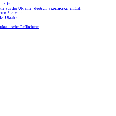
nekrise
ene aus der Ukraine | deutsch, українська, english
eren Sprachen.
der Ukraine
ukrainische Geflüchtete