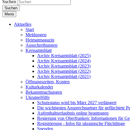
Suchen
Suchen
Menü
Aktuelles
Start
Meldungen
Heimatmagazin
Ausschreibungen
Kreisamtsblatt
Archiv Kreisamtsblatt (2025)
Archiv Kreisamtsblatt (2024)
Archiv Kreisamtsblatt (2023)
Archiv Kreisamtsblatt (2022)
Archiv Kreisamtsblatt (2021)
Öffnungszeiten, Konten
Kulturkalender
Bekanntmachungen
UkraineHilfe
Schutzstatus wird bis März 2027 verlängert
Die wichtigsten Ansprechpartner für geflüchtete 
Aufenthaltserlaubnis online beantragen
Regierung von Oberfranken: Informationen für Gef
Registrierung - Infos für ukrainische Flüchtlinge
Spenden