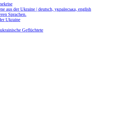
nekrise
ene aus der Ukraine | deutsch, українська, english
eren Sprachen.
der Ukraine
ukrainische Geflüchtete