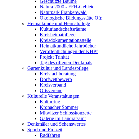
Geschützte Bäume
Natura 2000 - FFH-Gebiete
Naturpark Frankenwald
Ökologische Bildungsstätte Ofr.
Heimatkunde und Heimatpflege
Kulturlandschaftsräume
Kreisheimatpflege
Kreisdokumentationsstelle
Heimatkundliche Jahrbücher
Veröffentlichungen der KHPf
Projekt Trinität
Tag des offenen Denkmals
Gartenkultur und Landespflege
Kreisfachberatung
Dorfwettbewerb
Kreisverband
Ortsvereine
Kulturelle Veranstaltungen
Kulturring
Kronacher Sommer
Mitwitzer Schlosskonzerte
Galerie im Landratsamt
Denkmäler und Sehenswertes
Sport und Freizeit
Radfahren