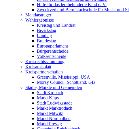
Hilfe für das lernbehinderte Kind e. V.
Zweckverband Berufsfachschule für Musik und S
Mandatsträger
Wahlergebnisse
Kreistag und Landrat
Bezirkstag
Landtag
Bundestag
Europaparlament
Bürgerentscheide
Volksentscheide
Kreisrechtssammlung
Kreisamtsblatt
Kreispartnerschaften
Greenville, Mississippi, USA
Moray Council, Schottland, GB
Städte, Märkte und Gemeinden
Stadt Kronach
Markt Küps
Stadt Ludwigsstadt
Markt Marktrodach
Markt Mitwitz
Markt Nordhalben
Markt Pressig
Gemeinde Reichenbach