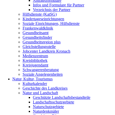
Antragsformulare
Infos und Formulare für Partner
Verzeichnis der Partner
Hilfsdienste (KatSG)
Kindertageseinrichtungen
Soziale Einrichtungen, Hilfsdienste
Frankenwaldklinik
Gesundheitsamt
Gesundheitsfinder
Gesundheitsregion plus
Gleichstellungsstelle
Jobcenter Landkreis Kronach
Medienzentrum
Kreisbibliothek
Kreisjugendamt
Schwangerenberatung
Soziale Angelegenheiten
Natur, Kultur, Tourismus
Kulturkalender
Geschichte des Landkreises
Natur und Landschaft
Geschützte Landschaftsbestandteile
Landschaftsschutzgebiete
Naturschutzgebiete
Naturdenkmäler