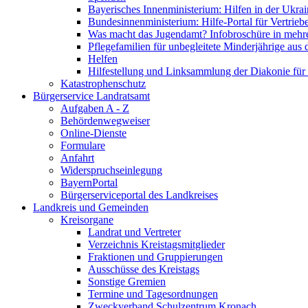
Bayerisches Innenministerium: Hilfen in der Ukrai
Bundesinnenministerium: Hilfe-Portal für Vertrieb
Was macht das Jugendamt? Infobroschüre in mehr
Pflegefamilien für unbegleitete Minderjährige aus 
Helfen
Hilfestellung und Linksammlung der Diakonie für 
Katastrophenschutz
Bürgerservice Landratsamt
Aufgaben A - Z
Behördenwegweiser
Online-Dienste
Formulare
Anfahrt
Widerspruchseinlegung
BayernPortal
Bürgerserviceportal des Landkreises
Landkreis und Gemeinden
Kreisorgane
Landrat und Vertreter
Verzeichnis Kreistagsmitglieder
Fraktionen und Gruppierungen
Ausschüsse des Kreistags
Sonstige Gremien
Termine und Tagesordnungen
Zweckverband Schulzentrum Kronach