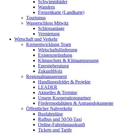
Schwimmbäder
Wandern
Freizeitkarte (Landkarte)
Tourismus
Wasserschloss Mitwitz
Schlossanlage
Vermietung
Wirtschaft und Verkehr
Kreisentwicklung Team
Wirtschaftsförderung
Existenzgründung
Klimaschutz & Klimaanpassung
Energieberatung
ZukunftHolz
Regionalmanagement
Handlungsfelder & Projekte
LEADER
Aktuelles & Termine
Unsere Kooperationspartner
Fördermodalitäten & Antragsdokumente
Öffentlicher Nahverkehr
Busfahrpläne
Rufbus und 50/50-Taxi
Online-Fahrplanauskunft
Tickets und Tarife