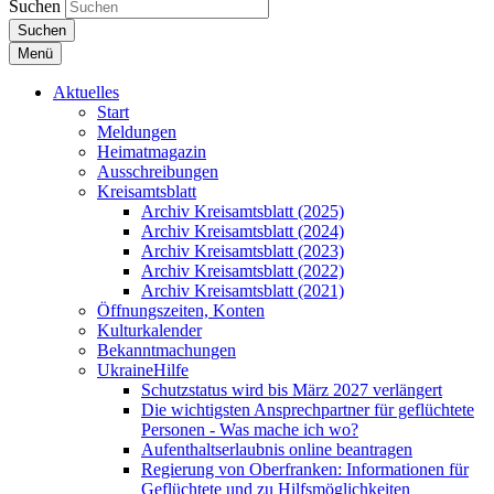
Suchen
Suchen
Menü
Aktuelles
Start
Meldungen
Heimatmagazin
Ausschreibungen
Kreisamtsblatt
Archiv Kreisamtsblatt (2025)
Archiv Kreisamtsblatt (2024)
Archiv Kreisamtsblatt (2023)
Archiv Kreisamtsblatt (2022)
Archiv Kreisamtsblatt (2021)
Öffnungszeiten, Konten
Kulturkalender
Bekanntmachungen
UkraineHilfe
Schutzstatus wird bis März 2027 verlängert
Die wichtigsten Ansprechpartner für geflüchtete
Personen - Was mache ich wo?
Aufenthaltserlaubnis online beantragen
Regierung von Oberfranken: Informationen für
Geflüchtete und zu Hilfsmöglichkeiten