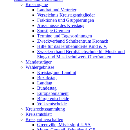
Kreisorgane
Landrat und Vertreter
Verzeichnis Kreistagsmitglieder
Fraktionen und Gruppierungen
Ausschüsse des Kreistags
Sonstige Gremien
Termine und Tagesordnungen
Zweckverband Schulzentrum Kronach
Hilfe für das lernbehinderte Kind e. V.
Zweckverband Berufsfachschule für Musik und
Sing- und Musikschulwerk Oberfranken
Mandatsträger
Wahlergebnisse
Kreistag und Landrat
Bezirkstag
Landtag
Bundestag
Europaparlament
Bürgerentscheide
Volksentscheide
Kreisrechtssammlung
Kreisamtsblatt
Kreispartnerschaften
Greenville, Mississippi, USA
Moray Council, Schottland, GB