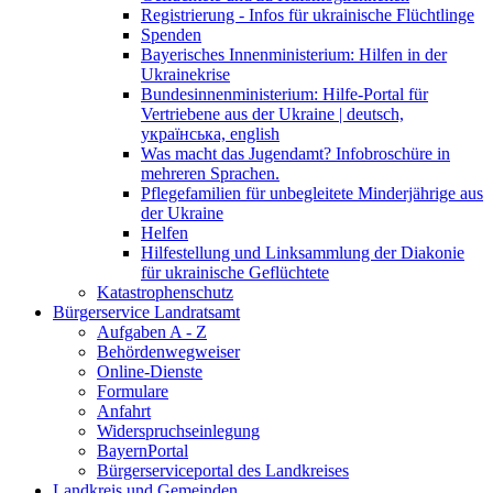
Registrierung - Infos für ukrainische Flüchtlinge
Spenden
Bayerisches Innenministerium: Hilfen in der
Ukrainekrise
Bundesinnenministerium: Hilfe-Portal für
Vertriebene aus der Ukraine | deutsch,
українська, english
Was macht das Jugendamt? Infobroschüre in
mehreren Sprachen.
Pflegefamilien für unbegleitete Minderjährige aus
der Ukraine
Helfen
Hilfestellung und Linksammlung der Diakonie
für ukrainische Geflüchtete
Katastrophenschutz
Bürgerservice Landratsamt
Aufgaben A - Z
Behördenwegweiser
Online-Dienste
Formulare
Anfahrt
Widerspruchseinlegung
BayernPortal
Bürgerserviceportal des Landkreises
Landkreis und Gemeinden