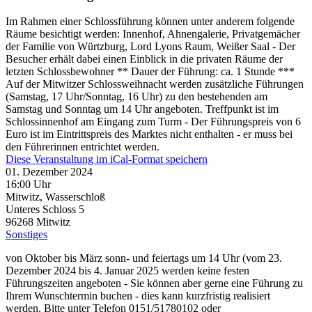
Im Rahmen einer Schlossführung können unter anderem folgende
Räume besichtigt werden: Innenhof, Ahnengalerie, Privatgemächer
der Familie von Würtzburg, Lord Lyons Raum, Weißer Saal - Der
Besucher erhält dabei einen Einblick in die privaten Räume der
letzten Schlossbewohner ** Dauer der Führung: ca. 1 Stunde ***
Auf der Mitwitzer Schlossweihnacht werden zusätzliche Führungen
(Samstag, 17 Uhr/Sonntag, 16 Uhr) zu den bestehenden am
Samstag und Sonntag um 14 Uhr angeboten. Treffpunkt ist im
Schlossinnenhof am Eingang zum Turm - Der Führungspreis von 6
Euro ist im Eintrittspreis des Marktes nicht enthalten - er muss bei
den Führerinnen entrichtet werden.
Diese Veranstaltung im iCal-Format speichern
01. Dezember 2024
16:00 Uhr
Mitwitz, Wasserschloß
Unteres Schloss 5
96268
Mitwitz
Sonstiges
von Oktober bis März sonn- und feiertags um 14 Uhr (vom 23.
Dezember 2024 bis 4. Januar 2025 werden keine festen
Führungszeiten angeboten - Sie können aber gerne eine Führung zu
Ihrem Wunschtermin buchen - dies kann kurzfristig realisiert
werden. Bitte unter Telefon 0151/51780102 oder