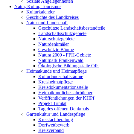
Soziale Angelegenheiten
Natur, Kultur, Tourismus
Kulturkalender
Geschichte des Landkreises
Natur und Landschaft
Geschützte Landschaftsbestandteile
Landschaftsschutzgebiete
Naturschutzgebiete
Naturdenkmäler
Geschützte Bäume
Natura 2000 - FFH-Gebiete
Naturpark Frankenwald
Ökologische Bildungsstätte Ofr.
Heimatkunde und Heimatpflege
Kulturlandschaftsräume
Kreisheimatpflege
Kreisdokumentationsstelle
Heimatkundliche Jahrbücher
Veröffentlichungen der KHPf
Projekt Trinität
Tag des offenen Denkmals
Gartenkultur und Landespflege
Kreisfachberatung
Dorfwettbewerb
Kreisverband