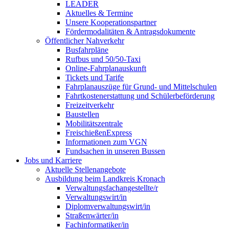
LEADER
Aktuelles & Termine
Unsere Kooperationspartner
Fördermodalitäten & Antragsdokumente
Öffentlicher Nahverkehr
Busfahrpläne
Rufbus und 50/50-Taxi
Online-Fahrplanauskunft
Tickets und Tarife
Fahrplanauszüge für Grund- und Mittelschulen
Fahrtkostenerstattung und Schülerbeförderung
Freizeitverkehr
Baustellen
Mobilitätszentrale
FreischießenExpress
Informationen zum VGN
Fundsachen in unseren Bussen
Jobs und Karriere
Aktuelle Stellenangebote
Ausbildung beim Landkreis Kronach
Verwaltungsfachangestellte/r
Verwaltungswirt/in
Diplomverwaltungswirt/in
Straßenwärter/in
Fachinformatiker/in