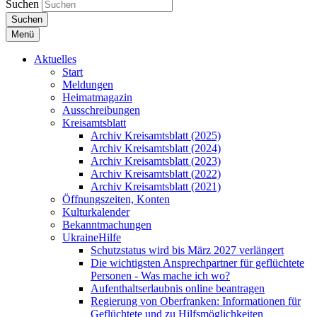
Suchen
Suchen
Menü
Aktuelles
Start
Meldungen
Heimatmagazin
Ausschreibungen
Kreisamtsblatt
Archiv Kreisamtsblatt (2025)
Archiv Kreisamtsblatt (2024)
Archiv Kreisamtsblatt (2023)
Archiv Kreisamtsblatt (2022)
Archiv Kreisamtsblatt (2021)
Öffnungszeiten, Konten
Kulturkalender
Bekanntmachungen
UkraineHilfe
Schutzstatus wird bis März 2027 verlängert
Die wichtigsten Ansprechpartner für geflüchtete
Personen - Was mache ich wo?
Aufenthaltserlaubnis online beantragen
Regierung von Oberfranken: Informationen für
Geflüchtete und zu Hilfsmöglichkeiten