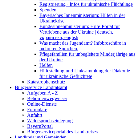
Registrierung - Infos für ukrainische Flüchtlinge
Spenden
Bayerisches Innenministerium: Hilfen in der
Ukrainekrise
Bundesinnenministerium: Hilfe-Portal für
Vertriebene aus der Ukraine | deutsch,
українська, english
Was macht das Jugendamt? Infobroschüre in
mehreren Sprachen.
Pflegefamilien für unbegleitete Minderjährige aus
der Ukraine
Helfen
Hilfestellung und Linksammlung der Diakonie
für ukrainische Geflüchtete
Katastrophenschutz
Bürgerservice Landratsamt
Aufgaben A - Z
Behördenwegweiser
Online-Dienste
Formulare
Anfahrt
Widerspruchseinlegung
BayernPortal
Bürgerserviceportal des Landkreises
Landkreis und Gemeinden