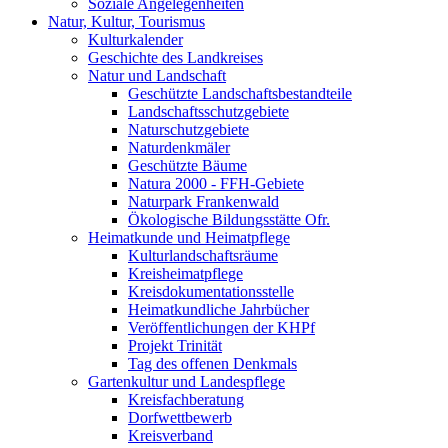
Soziale Angelegenheiten
Natur, Kultur, Tourismus
Kulturkalender
Geschichte des Landkreises
Natur und Landschaft
Geschützte Landschaftsbestandteile
Landschaftsschutzgebiete
Naturschutzgebiete
Naturdenkmäler
Geschützte Bäume
Natura 2000 - FFH-Gebiete
Naturpark Frankenwald
Ökologische Bildungsstätte Ofr.
Heimatkunde und Heimatpflege
Kulturlandschaftsräume
Kreisheimatpflege
Kreisdokumentationsstelle
Heimatkundliche Jahrbücher
Veröffentlichungen der KHPf
Projekt Trinität
Tag des offenen Denkmals
Gartenkultur und Landespflege
Kreisfachberatung
Dorfwettbewerb
Kreisverband