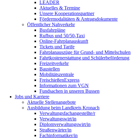
LEADER
Aktuelles & Termine
Unsere Kooperationspartner
Fördermodalitäten & Antragsdokumente
Öffentlicher Nahverkehr
Busfahrpläne
Rufbus und 50/50-Taxi
Online-Fahrplanauskunft
Tickets und Tarife
Fahrplanauszüge für Grund- und Mittelschulen
Fahrtkostenerstattung und Schülerbeförderung
Freizeitverkehr
Baustellen
Mobilitätszentrale
FreischießenExpress
Informationen zum VGN
Fundsachen in unseren Bussen
Jobs und Karriere
Aktuelle Stellenangebote
Ausbildung beim Landkreis Kronach
Verwaltungsfachangestellte/r
Verwaltungswirt/in
Diplomverwaltungswirt/in
Straßenwärter/in
Fachinformatiker/in