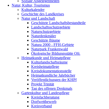
Soziale Angelegenheiten
Natur, Kultur, Tourismus
Kulturkalender
Geschichte des Landkreises
Natur und Landschaft
Geschützte Landschaftsbestandteile
Landschaftsschutzgebiete
Naturschutzgebiete
Naturdenkmäler
Geschützte Bäume
Natura 2000 - FFH-Gebiete
Naturpark Frankenwald
Ökologische Bildungsstätte Ofr.
Heimatkunde und Heimatpflege
Kulturlandschaftsräume
Kreisheimatpflege
Kreisdokumentationsstelle
Heimatkundliche Jahrbücher
Veröffentlichungen der KHPf
Projekt Trinität
Tag des offenen Denkmals
Gartenkultur und Landespflege
Kreisfachberatung
Dorfwettbewerb
Kreisverband