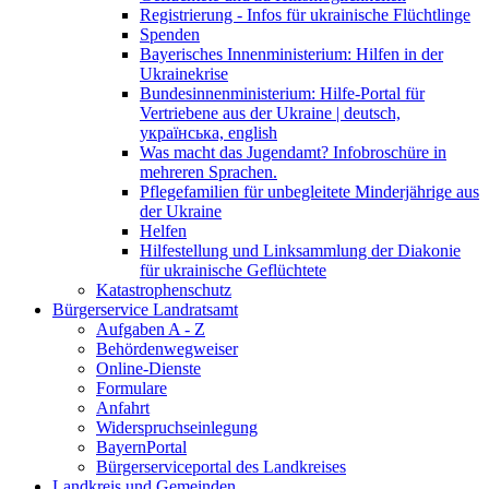
Registrierung - Infos für ukrainische Flüchtlinge
Spenden
Bayerisches Innenministerium: Hilfen in der
Ukrainekrise
Bundesinnenministerium: Hilfe-Portal für
Vertriebene aus der Ukraine | deutsch,
українська, english
Was macht das Jugendamt? Infobroschüre in
mehreren Sprachen.
Pflegefamilien für unbegleitete Minderjährige aus
der Ukraine
Helfen
Hilfestellung und Linksammlung der Diakonie
für ukrainische Geflüchtete
Katastrophenschutz
Bürgerservice Landratsamt
Aufgaben A - Z
Behördenwegweiser
Online-Dienste
Formulare
Anfahrt
Widerspruchseinlegung
BayernPortal
Bürgerserviceportal des Landkreises
Landkreis und Gemeinden