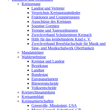
Kreisorgane
Landrat und Vertreter
Verzeichnis Kreistagsmitglieder
Fraktionen und Gruppierungen
Ausschüsse des Kreistags
Sonstige Gremien
Termine und Tagesordnungen
Zweckverband Schulzentrum Kronach
Hilfe für das lernbehinderte Kind e. V.
Zweckverband Berufsfachschule für Musik und
Sing- und Musikschulwerk Oberfranken
Mandatsträger
Wahlergebnisse
Kreistag und Landrat
Bezirkstag
Landtag
Bundestag
Europaparlament
Bürgerentscheide
Volksentscheide
Kreisrechtssammlung
Kreisamtsblatt
Kreispartnerschaften
Greenville, Mississippi, USA
Moray Council, Schottland, GB