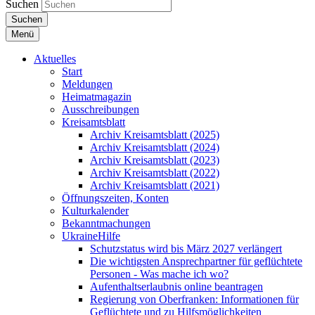
Suchen
Suchen
Menü
Aktuelles
Start
Meldungen
Heimatmagazin
Ausschreibungen
Kreisamtsblatt
Archiv Kreisamtsblatt (2025)
Archiv Kreisamtsblatt (2024)
Archiv Kreisamtsblatt (2023)
Archiv Kreisamtsblatt (2022)
Archiv Kreisamtsblatt (2021)
Öffnungszeiten, Konten
Kulturkalender
Bekanntmachungen
UkraineHilfe
Schutzstatus wird bis März 2027 verlängert
Die wichtigsten Ansprechpartner für geflüchtete
Personen - Was mache ich wo?
Aufenthaltserlaubnis online beantragen
Regierung von Oberfranken: Informationen für
Geflüchtete und zu Hilfsmöglichkeiten