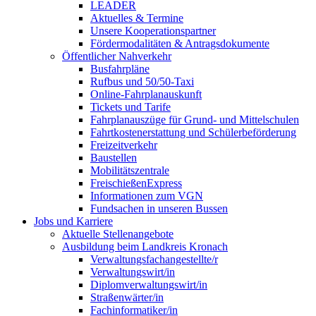
LEADER
Aktuelles & Termine
Unsere Kooperationspartner
Fördermodalitäten & Antragsdokumente
Öffentlicher Nahverkehr
Busfahrpläne
Rufbus und 50/50-Taxi
Online-Fahrplanauskunft
Tickets und Tarife
Fahrplanauszüge für Grund- und Mittelschulen
Fahrtkostenerstattung und Schülerbeförderung
Freizeitverkehr
Baustellen
Mobilitätszentrale
FreischießenExpress
Informationen zum VGN
Fundsachen in unseren Bussen
Jobs und Karriere
Aktuelle Stellenangebote
Ausbildung beim Landkreis Kronach
Verwaltungsfachangestellte/r
Verwaltungswirt/in
Diplomverwaltungswirt/in
Straßenwärter/in
Fachinformatiker/in