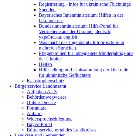
Registrierung - Infos für ukrainische Flüchtlinge
Spenden
Bayerisches Innenministerium: Hilfen in der
Ukrainekrise
Bundesinnenministerium: Hilfe-Portal für
Vertriebene aus der Ukraine | deutsch,
українська, english
Was macht das Jugendamt? Infobroschüre in
mehreren Sprachen.
Pflegefamilien für unbegleitete Minderjährige aus
der Ukraine
Helfen
Hilfestellung und Linksammlung der Diakonie
für ukrainische Geflüchtete
Katastrophenschutz
Bürgerservice Landratsamt
Aufgaben A - Z
Behördenwegweiser
Online-Dienste
Formulare
Anfahrt
Widerspruchseinlegung
BayernPortal
Bürgerserviceportal des Landkreises
Landkreis und Gemeinden