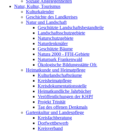
Soziale Angelegenheiten
Natur, Kultur, Tourismus
Kulturkalender
Geschichte des Landkreises
Natur und Landschaft
Geschützte Landschaftsbestandteile
Landschaftsschutzgebiete
Naturschutzgebiete
Naturdenkmäler
Geschützte Bäume
Natura 2000 - FFH-Gebiete
Naturpark Frankenwald
Ökologische Bildungsstätte Ofr.
Heimatkunde und Heimatpflege
Kulturlandschaftsräume
Kreisheimatpflege
Kreisdokumentationsstelle
Heimatkundliche Jahrbücher
Veröffentlichungen der KHPf
Projekt Trinität
Tag des offenen Denkmals
Gartenkultur und Landespflege
Kreisfachberatung
Dorfwettbewerb
Kreisverband