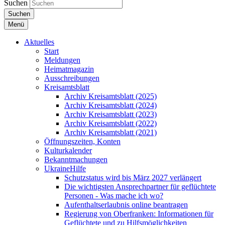
Suchen
Suchen
Menü
Aktuelles
Start
Meldungen
Heimatmagazin
Ausschreibungen
Kreisamtsblatt
Archiv Kreisamtsblatt (2025)
Archiv Kreisamtsblatt (2024)
Archiv Kreisamtsblatt (2023)
Archiv Kreisamtsblatt (2022)
Archiv Kreisamtsblatt (2021)
Öffnungszeiten, Konten
Kulturkalender
Bekanntmachungen
UkraineHilfe
Schutzstatus wird bis März 2027 verlängert
Die wichtigsten Ansprechpartner für geflüchtete
Personen - Was mache ich wo?
Aufenthaltserlaubnis online beantragen
Regierung von Oberfranken: Informationen für
Geflüchtete und zu Hilfsmöglichkeiten