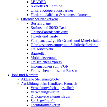
LEADER
Aktuelles & Termine
Unsere Kooperationspartner
Fördermodalitäten & Antragsdokumente
Öffentlicher Nahverkehr
Busfahrpläne
Rufbus und 50/50-Taxi
Online-Fahrplanauskunft
Tickets und Tarife
Fahrplanauszüge für Grund- und Mittelschulen
Fahrtkostenerstattung und Schülerbeförderung
Freizeitverkehr
Baustellen
Mobilitätszentrale
FreischießenExpress
Informationen zum VGN
Fundsachen in unseren Bussen
Jobs und Karriere
Aktuelle Stellenangebote
Ausbildung beim Landkreis Kronach
Verwaltungsfachangestellte/r
Verwaltungswirt/in
Diplomverwaltungswirt/in
Straßenwärter/in
Fachinformatiker/in