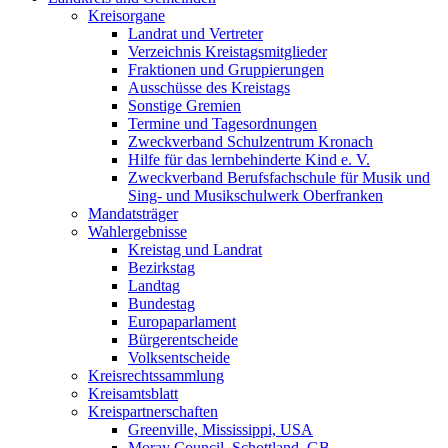
Kreisorgane
Landrat und Vertreter
Verzeichnis Kreistagsmitglieder
Fraktionen und Gruppierungen
Ausschüsse des Kreistags
Sonstige Gremien
Termine und Tagesordnungen
Zweckverband Schulzentrum Kronach
Hilfe für das lernbehinderte Kind e. V.
Zweckverband Berufsfachschule für Musik und
Sing- und Musikschulwerk Oberfranken
Mandatsträger
Wahlergebnisse
Kreistag und Landrat
Bezirkstag
Landtag
Bundestag
Europaparlament
Bürgerentscheide
Volksentscheide
Kreisrechtssammlung
Kreisamtsblatt
Kreispartnerschaften
Greenville, Mississippi, USA
Moray Council, Schottland, GB