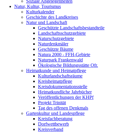
Soziale Angelegenheiten
Natur, Kultur, Tourismus
Kulturkalender
Geschichte des Landkreises
Natur und Landschaft
Geschützte Landschaftsbestandteile
Landschaftsschutzgebiete
Naturschutzgebiete
Naturdenkmäler
Geschützte Bäume
Natura 2000 - FFH-Gebiete
Naturpark Frankenwald
Ökologische Bildungsstätte Ofr.
Heimatkunde und Heimatpflege
Kulturlandschaftsräume
Kreisheimatpflege
Kreisdokumentationsstelle
Heimatkundliche Jahrbücher
Veröffentlichungen der KHPf
Projekt Trinität
Tag des offenen Denkmals
Gartenkultur und Landespflege
Kreisfachberatung
Dorfwettbewerb
Kreisverband