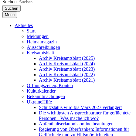
Suchen
Suchen
Menü
Aktuelles
Start
Meldungen
Heimatmagazin
Ausschreibungen
Kreisamtsblatt
Archiv Kreisamtsblatt (2025)
Archiv Kreisamtsblatt (2024)
Archiv Kreisamtsblatt (2023)
Archiv Kreisamtsblatt (2022)
Archiv Kreisamtsblatt (2021)
Öffnungszeiten, Konten
Kulturkalender
Bekanntmachungen
UkraineHilfe
Schutzstatus wird bis März 2027 verlängert
Die wichtigsten Ansprechpartner für geflüchtete
Personen - Was mache ich wo?
Aufenthaltserlaubnis online beantragen
Regierung von Oberfranken: Informationen für
Geflüchtete und zu Hilfsmöglichkeiten