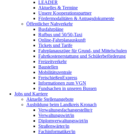
LEADER
Aktuelles & Termine
Unsere Kooperationspartner
Fördermodalitäten & Antragsdokumente
Öffentlicher Nahverkehr
Busfahrpläne
Rufbus und 50/50-Taxi
Online-Fahrplanauskunft
Tickets und Tarife
Fahrplanauszüge für Grund- und Mittelschulen
Fahrtkostenerstattung und Schülerbeförderung
Freizeitverkehr
Baustellen
Mobilitätszentrale
FreischießenExpress
Informationen zum VGN
Fundsachen in unseren Bussen
Jobs und Karriere
Aktuelle Stellenangebote
Ausbildung beim Landkreis Kronach
Verwaltungsfachangestellte/r
Verwaltungswirt/in
Diplomverwaltungswirt/in
Straßenwärter/in
Fachinformatiker/in