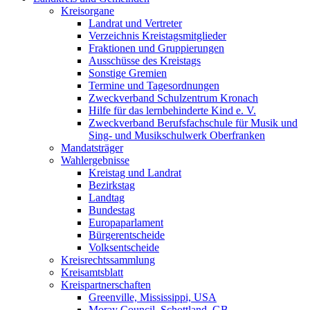
Kreisorgane
Landrat und Vertreter
Verzeichnis Kreistagsmitglieder
Fraktionen und Gruppierungen
Ausschüsse des Kreistags
Sonstige Gremien
Termine und Tagesordnungen
Zweckverband Schulzentrum Kronach
Hilfe für das lernbehinderte Kind e. V.
Zweckverband Berufsfachschule für Musik und
Sing- und Musikschulwerk Oberfranken
Mandatsträger
Wahlergebnisse
Kreistag und Landrat
Bezirkstag
Landtag
Bundestag
Europaparlament
Bürgerentscheide
Volksentscheide
Kreisrechtssammlung
Kreisamtsblatt
Kreispartnerschaften
Greenville, Mississippi, USA
Moray Council, Schottland, GB