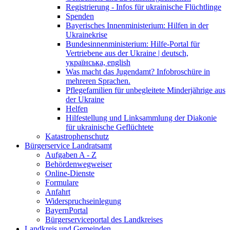
Registrierung - Infos für ukrainische Flüchtlinge
Spenden
Bayerisches Innenministerium: Hilfen in der
Ukrainekrise
Bundesinnenministerium: Hilfe-Portal für
Vertriebene aus der Ukraine | deutsch,
українська, english
Was macht das Jugendamt? Infobroschüre in
mehreren Sprachen.
Pflegefamilien für unbegleitete Minderjährige aus
der Ukraine
Helfen
Hilfestellung und Linksammlung der Diakonie
für ukrainische Geflüchtete
Katastrophenschutz
Bürgerservice Landratsamt
Aufgaben A - Z
Behördenwegweiser
Online-Dienste
Formulare
Anfahrt
Widerspruchseinlegung
BayernPortal
Bürgerserviceportal des Landkreises
Landkreis und Gemeinden