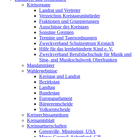
Kreisorgane
Landrat und Vertreter
Verzeichnis Kreistagsmitglieder
Fraktionen und Gruppierungen
Ausschüsse des Kreistags
Sonstige Gremien
Termine und Tagesordnungen
Zweckverband Schulzentrum Kronach
Hilfe für das lernbehinderte Kind e. V.
Zweckverband Berufsfachschule für Musik und
Sing- und Musikschulwerk Oberfranken
Mandatsträger
Wahlergebnisse
Kreistag und Landrat
Bezirkstag
Landtag
Bundestag
Europaparlament
Bürgerentscheide
Volksentscheide
Kreisrechtssammlung
Kreisamtsblatt
Kreispartnerschaften
Greenville, Mississippi, USA
Moray Council, Schottland, GB