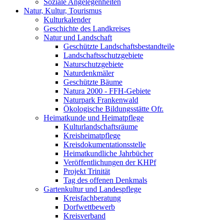
Soziale Angelegenheiten
Natur, Kultur, Tourismus
Kulturkalender
Geschichte des Landkreises
Natur und Landschaft
Geschützte Landschaftsbestandteile
Landschaftsschutzgebiete
Naturschutzgebiete
Naturdenkmäler
Geschützte Bäume
Natura 2000 - FFH-Gebiete
Naturpark Frankenwald
Ökologische Bildungsstätte Ofr.
Heimatkunde und Heimatpflege
Kulturlandschaftsräume
Kreisheimatpflege
Kreisdokumentationsstelle
Heimatkundliche Jahrbücher
Veröffentlichungen der KHPf
Projekt Trinität
Tag des offenen Denkmals
Gartenkultur und Landespflege
Kreisfachberatung
Dorfwettbewerb
Kreisverband