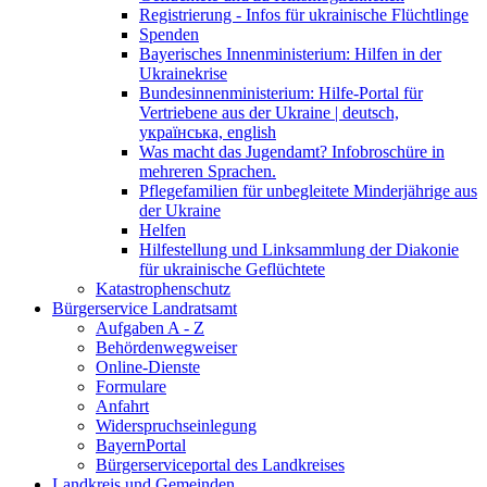
Registrierung - Infos für ukrainische Flüchtlinge
Spenden
Bayerisches Innenministerium: Hilfen in der
Ukrainekrise
Bundesinnenministerium: Hilfe-Portal für
Vertriebene aus der Ukraine | deutsch,
українська, english
Was macht das Jugendamt? Infobroschüre in
mehreren Sprachen.
Pflegefamilien für unbegleitete Minderjährige aus
der Ukraine
Helfen
Hilfestellung und Linksammlung der Diakonie
für ukrainische Geflüchtete
Katastrophenschutz
Bürgerservice Landratsamt
Aufgaben A - Z
Behördenwegweiser
Online-Dienste
Formulare
Anfahrt
Widerspruchseinlegung
BayernPortal
Bürgerserviceportal des Landkreises
Landkreis und Gemeinden