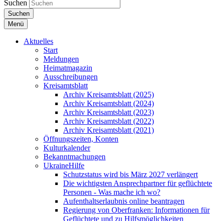
Suchen
Suchen
Menü
Aktuelles
Start
Meldungen
Heimatmagazin
Ausschreibungen
Kreisamtsblatt
Archiv Kreisamtsblatt (2025)
Archiv Kreisamtsblatt (2024)
Archiv Kreisamtsblatt (2023)
Archiv Kreisamtsblatt (2022)
Archiv Kreisamtsblatt (2021)
Öffnungszeiten, Konten
Kulturkalender
Bekanntmachungen
UkraineHilfe
Schutzstatus wird bis März 2027 verlängert
Die wichtigsten Ansprechpartner für geflüchtete
Personen - Was mache ich wo?
Aufenthaltserlaubnis online beantragen
Regierung von Oberfranken: Informationen für
Geflüchtete und zu Hilfsmöglichkeiten