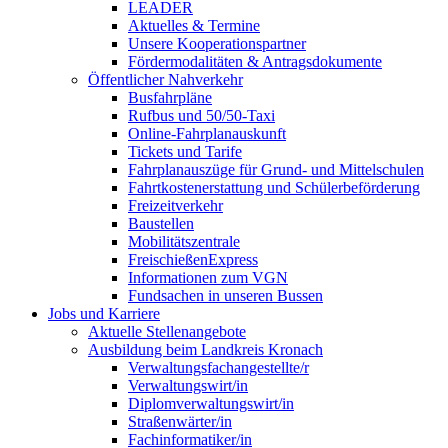
LEADER
Aktuelles & Termine
Unsere Kooperationspartner
Fördermodalitäten & Antragsdokumente
Öffentlicher Nahverkehr
Busfahrpläne
Rufbus und 50/50-Taxi
Online-Fahrplanauskunft
Tickets und Tarife
Fahrplanauszüge für Grund- und Mittelschulen
Fahrtkostenerstattung und Schülerbeförderung
Freizeitverkehr
Baustellen
Mobilitätszentrale
FreischießenExpress
Informationen zum VGN
Fundsachen in unseren Bussen
Jobs und Karriere
Aktuelle Stellenangebote
Ausbildung beim Landkreis Kronach
Verwaltungsfachangestellte/r
Verwaltungswirt/in
Diplomverwaltungswirt/in
Straßenwärter/in
Fachinformatiker/in