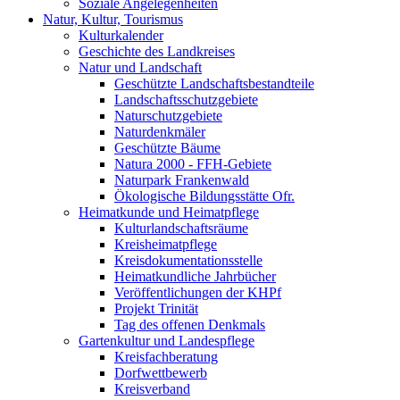
Soziale Angelegenheiten
Natur, Kultur, Tourismus
Kulturkalender
Geschichte des Landkreises
Natur und Landschaft
Geschützte Landschaftsbestandteile
Landschaftsschutzgebiete
Naturschutzgebiete
Naturdenkmäler
Geschützte Bäume
Natura 2000 - FFH-Gebiete
Naturpark Frankenwald
Ökologische Bildungsstätte Ofr.
Heimatkunde und Heimatpflege
Kulturlandschaftsräume
Kreisheimatpflege
Kreisdokumentationsstelle
Heimatkundliche Jahrbücher
Veröffentlichungen der KHPf
Projekt Trinität
Tag des offenen Denkmals
Gartenkultur und Landespflege
Kreisfachberatung
Dorfwettbewerb
Kreisverband