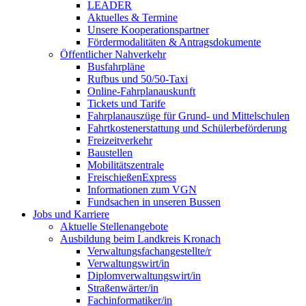
LEADER
Aktuelles & Termine
Unsere Kooperationspartner
Fördermodalitäten & Antragsdokumente
Öffentlicher Nahverkehr
Busfahrpläne
Rufbus und 50/50-Taxi
Online-Fahrplanauskunft
Tickets und Tarife
Fahrplanauszüge für Grund- und Mittelschulen
Fahrtkostenerstattung und Schülerbeförderung
Freizeitverkehr
Baustellen
Mobilitätszentrale
FreischießenExpress
Informationen zum VGN
Fundsachen in unseren Bussen
Jobs und Karriere
Aktuelle Stellenangebote
Ausbildung beim Landkreis Kronach
Verwaltungsfachangestellte/r
Verwaltungswirt/in
Diplomverwaltungswirt/in
Straßenwärter/in
Fachinformatiker/in