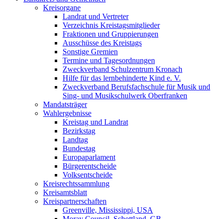
Kreisorgane
Landrat und Vertreter
Verzeichnis Kreistagsmitglieder
Fraktionen und Gruppierungen
Ausschüsse des Kreistags
Sonstige Gremien
Termine und Tagesordnungen
Zweckverband Schulzentrum Kronach
Hilfe für das lernbehinderte Kind e. V.
Zweckverband Berufsfachschule für Musik und
Sing- und Musikschulwerk Oberfranken
Mandatsträger
Wahlergebnisse
Kreistag und Landrat
Bezirkstag
Landtag
Bundestag
Europaparlament
Bürgerentscheide
Volksentscheide
Kreisrechtssammlung
Kreisamtsblatt
Kreispartnerschaften
Greenville, Mississippi, USA
Moray Council, Schottland, GB