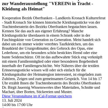
zur Wanderausstellung "VEREINt in Tracht -
Kleidung als Heimat"
Kooperation Bezirk Oberfranken - Landkreis Kronach Kulturreferat
- Stadt Kronach Sie können historische Kleidungsstücke von der
Trachtenberaterin des Bezirks Oberfranken begutachten lassen.
Kennen Sie das auch aus eigener Erfahrung? Manche
Kleidungsstücke überdauern in einem Schrank oder in der
Faschingskiste von Generation zu Generation. Meist handelt sich
dabei um ein immer wieder vererbtes Taufkleidchen, um das
Brautkleid der Ururgroßmutter, den Gehrock des Opas, eine
Lederhose, um ein besonders schön besticktes Hemd oder eine
bunte Seidenschürze. Oft ist das aufbewahrte Stück eng verknüpft
mit einem Familienmitglied oder einer besonderen Begebenheit
innerhalb der Familiengeschichte. Wer Näheres über die textilen
Erinnerungsstücke wissen will oder sich einfach für die
Kleidungskultur der Heimatregion interessiert, ist eingeladen zum
Zuhören, Zeigen und zum gemeinsamen Gespräch. Von 14 bis 17
Uhr erzählt Ihnen die Trachtenberaterin des Bezirks Oberfranken
Dr. Birgit Jauernig Wissenswertes über Materialien, Schnitte und
Machart, über Borten, Stickereien und Muster.
Diese Veranstaltung im iCal-Format speichern
13. Juli 2024
14:00 bis 17:00 Uhr