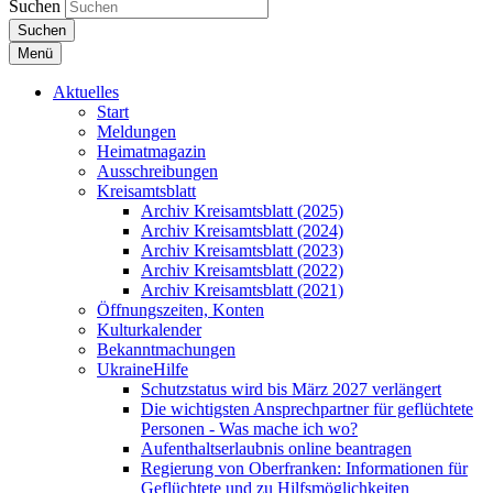
Suchen
Suchen
Menü
Aktuelles
Start
Meldungen
Heimatmagazin
Ausschreibungen
Kreisamtsblatt
Archiv Kreisamtsblatt (2025)
Archiv Kreisamtsblatt (2024)
Archiv Kreisamtsblatt (2023)
Archiv Kreisamtsblatt (2022)
Archiv Kreisamtsblatt (2021)
Öffnungszeiten, Konten
Kulturkalender
Bekanntmachungen
UkraineHilfe
Schutzstatus wird bis März 2027 verlängert
Die wichtigsten Ansprechpartner für geflüchtete
Personen - Was mache ich wo?
Aufenthaltserlaubnis online beantragen
Regierung von Oberfranken: Informationen für
Geflüchtete und zu Hilfsmöglichkeiten