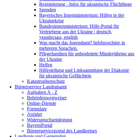
Registrierung - Infos für ukrainische Flüchtlinge
Spenden
Bayerisches Innenministerium: Hilfen in der
Ukrainekrise
Bundesinnenministerium: Hilfe-Portal für
Vertriebene aus der Ukraine | deutsch,
українська, english
Was macht das Jugendamt? Infobroschüre in
mehreren Sprachen.
Pflegefamilien für unbegleitete Minderjährige aus
der Ukraine
Helfen
Hilfestellung und Linksammlung der Diakonie
für ukrainische Geflüchtete
Katastrophenschutz
Bürgerservice Landratsamt
Aufgaben A - Z
Behördenwegweiser
Online-Dienste
Formulare
Anfahrt
Widerspruchseinlegung
BayernPortal
Bürgerserviceportal des Landkreises
Landkreis und Gemeinden