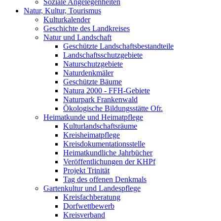
Soziale Angelegenheiten
Natur, Kultur, Tourismus
Kulturkalender
Geschichte des Landkreises
Natur und Landschaft
Geschützte Landschaftsbestandteile
Landschaftsschutzgebiete
Naturschutzgebiete
Naturdenkmäler
Geschützte Bäume
Natura 2000 - FFH-Gebiete
Naturpark Frankenwald
Ökologische Bildungsstätte Ofr.
Heimatkunde und Heimatpflege
Kulturlandschaftsräume
Kreisheimatpflege
Kreisdokumentationsstelle
Heimatkundliche Jahrbücher
Veröffentlichungen der KHPf
Projekt Trinität
Tag des offenen Denkmals
Gartenkultur und Landespflege
Kreisfachberatung
Dorfwettbewerb
Kreisverband