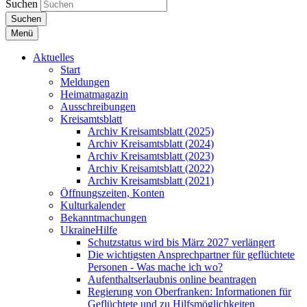
Suchen
Suchen
Menü
Aktuelles
Start
Meldungen
Heimatmagazin
Ausschreibungen
Kreisamtsblatt
Archiv Kreisamtsblatt (2025)
Archiv Kreisamtsblatt (2024)
Archiv Kreisamtsblatt (2023)
Archiv Kreisamtsblatt (2022)
Archiv Kreisamtsblatt (2021)
Öffnungszeiten, Konten
Kulturkalender
Bekanntmachungen
UkraineHilfe
Schutzstatus wird bis März 2027 verlängert
Die wichtigsten Ansprechpartner für geflüchtete
Personen - Was mache ich wo?
Aufenthaltserlaubnis online beantragen
Regierung von Oberfranken: Informationen für
Geflüchtete und zu Hilfsmöglichkeiten