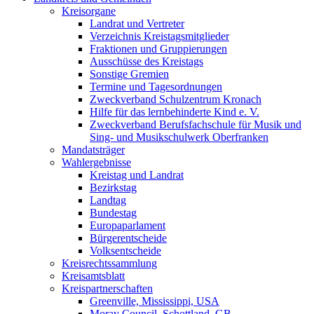
Kreisorgane
Landrat und Vertreter
Verzeichnis Kreistagsmitglieder
Fraktionen und Gruppierungen
Ausschüsse des Kreistags
Sonstige Gremien
Termine und Tagesordnungen
Zweckverband Schulzentrum Kronach
Hilfe für das lernbehinderte Kind e. V.
Zweckverband Berufsfachschule für Musik und
Sing- und Musikschulwerk Oberfranken
Mandatsträger
Wahlergebnisse
Kreistag und Landrat
Bezirkstag
Landtag
Bundestag
Europaparlament
Bürgerentscheide
Volksentscheide
Kreisrechtssammlung
Kreisamtsblatt
Kreispartnerschaften
Greenville, Mississippi, USA
Moray Council, Schottland, GB