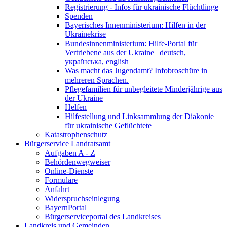
Registrierung - Infos für ukrainische Flüchtlinge
Spenden
Bayerisches Innenministerium: Hilfen in der
Ukrainekrise
Bundesinnenministerium: Hilfe-Portal für
Vertriebene aus der Ukraine | deutsch,
українська, english
Was macht das Jugendamt? Infobroschüre in
mehreren Sprachen.
Pflegefamilien für unbegleitete Minderjährige aus
der Ukraine
Helfen
Hilfestellung und Linksammlung der Diakonie
für ukrainische Geflüchtete
Katastrophenschutz
Bürgerservice Landratsamt
Aufgaben A - Z
Behördenwegweiser
Online-Dienste
Formulare
Anfahrt
Widerspruchseinlegung
BayernPortal
Bürgerserviceportal des Landkreises
Landkreis und Gemeinden