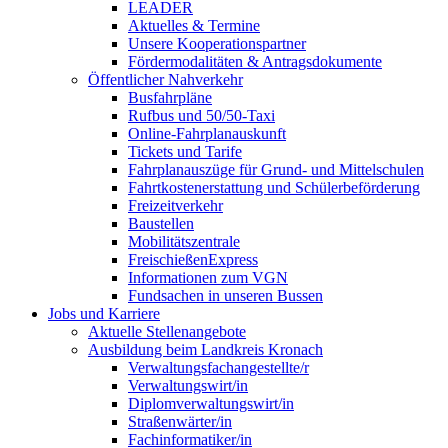
LEADER
Aktuelles & Termine
Unsere Kooperationspartner
Fördermodalitäten & Antragsdokumente
Öffentlicher Nahverkehr
Busfahrpläne
Rufbus und 50/50-Taxi
Online-Fahrplanauskunft
Tickets und Tarife
Fahrplanauszüge für Grund- und Mittelschulen
Fahrtkostenerstattung und Schülerbeförderung
Freizeitverkehr
Baustellen
Mobilitätszentrale
FreischießenExpress
Informationen zum VGN
Fundsachen in unseren Bussen
Jobs und Karriere
Aktuelle Stellenangebote
Ausbildung beim Landkreis Kronach
Verwaltungsfachangestellte/r
Verwaltungswirt/in
Diplomverwaltungswirt/in
Straßenwärter/in
Fachinformatiker/in