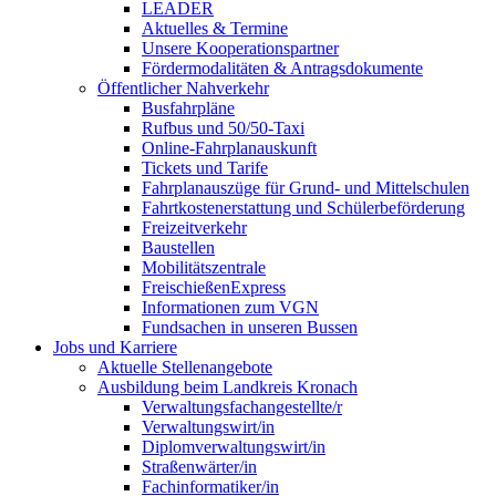
LEADER
Aktuelles & Termine
Unsere Kooperationspartner
Fördermodalitäten & Antragsdokumente
Öffentlicher Nahverkehr
Busfahrpläne
Rufbus und 50/50-Taxi
Online-Fahrplanauskunft
Tickets und Tarife
Fahrplanauszüge für Grund- und Mittelschulen
Fahrtkostenerstattung und Schülerbeförderung
Freizeitverkehr
Baustellen
Mobilitätszentrale
FreischießenExpress
Informationen zum VGN
Fundsachen in unseren Bussen
Jobs und Karriere
Aktuelle Stellenangebote
Ausbildung beim Landkreis Kronach
Verwaltungsfachangestellte/r
Verwaltungswirt/in
Diplomverwaltungswirt/in
Straßenwärter/in
Fachinformatiker/in