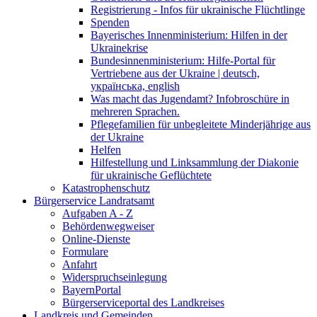
Registrierung - Infos für ukrainische Flüchtlinge
Spenden
Bayerisches Innenministerium: Hilfen in der
Ukrainekrise
Bundesinnenministerium: Hilfe-Portal für
Vertriebene aus der Ukraine | deutsch,
українська, english
Was macht das Jugendamt? Infobroschüre in
mehreren Sprachen.
Pflegefamilien für unbegleitete Minderjährige aus
der Ukraine
Helfen
Hilfestellung und Linksammlung der Diakonie
für ukrainische Geflüchtete
Katastrophenschutz
Bürgerservice Landratsamt
Aufgaben A - Z
Behördenwegweiser
Online-Dienste
Formulare
Anfahrt
Widerspruchseinlegung
BayernPortal
Bürgerserviceportal des Landkreises
Landkreis und Gemeinden