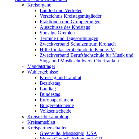
Kreisorgane
Landrat und Vertreter
Verzeichnis Kreistagsmitglieder
Fraktionen und Gruppierungen
Ausschüsse des Kreistags
Sonstige Gremien
Termine und Tagesordnungen
Zweckverband Schulzentrum Kronach
Hilfe für das lernbehinderte Kind e. V.
Zweckverband Berufsfachschule für Musik und
Sing- und Musikschulwerk Oberfranken
Mandatsträger
Wahlergebnisse
Kreistag und Landrat
Bezirkstag
Landtag
Bundestag
Europaparlament
Bürgerentscheide
Volksentscheide
Kreisrechtssammlung
Kreisamtsblatt
Kreispartnerschaften
Greenville, Mississippi, USA
Moray Council, Schottland, GB