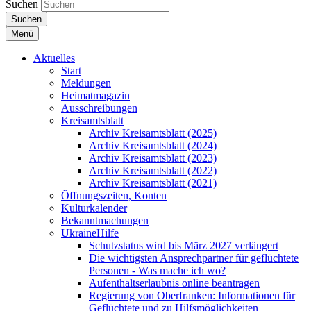
Suchen
Suchen
Menü
Aktuelles
Start
Meldungen
Heimatmagazin
Ausschreibungen
Kreisamtsblatt
Archiv Kreisamtsblatt (2025)
Archiv Kreisamtsblatt (2024)
Archiv Kreisamtsblatt (2023)
Archiv Kreisamtsblatt (2022)
Archiv Kreisamtsblatt (2021)
Öffnungszeiten, Konten
Kulturkalender
Bekanntmachungen
UkraineHilfe
Schutzstatus wird bis März 2027 verlängert
Die wichtigsten Ansprechpartner für geflüchtete
Personen - Was mache ich wo?
Aufenthaltserlaubnis online beantragen
Regierung von Oberfranken: Informationen für
Geflüchtete und zu Hilfsmöglichkeiten