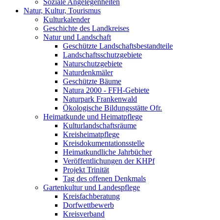
Soziale Angelegenheiten
Natur, Kultur, Tourismus
Kulturkalender
Geschichte des Landkreises
Natur und Landschaft
Geschützte Landschaftsbestandteile
Landschaftsschutzgebiete
Naturschutzgebiete
Naturdenkmäler
Geschützte Bäume
Natura 2000 - FFH-Gebiete
Naturpark Frankenwald
Ökologische Bildungsstätte Ofr.
Heimatkunde und Heimatpflege
Kulturlandschaftsräume
Kreisheimatpflege
Kreisdokumentationsstelle
Heimatkundliche Jahrbücher
Veröffentlichungen der KHPf
Projekt Trinität
Tag des offenen Denkmals
Gartenkultur und Landespflege
Kreisfachberatung
Dorfwettbewerb
Kreisverband